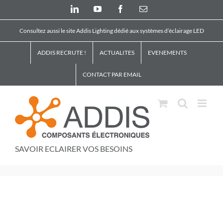
Skip
LinkedIn
YouTube
Facebook
Email
to
content
Consultez aussi le site Addis Lighting dédié aux systèmes d’éclairage LED
ADDIS RECRUTE !
ACTUALITES
EVENEMENTS
CONTACT PAR EMAIL
SAVOIR ECLAIRER VOS BESOINS