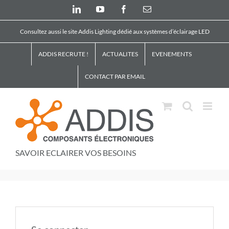
Skip
LinkedIn
YouTube
Facebook
Email
to
content
Consultez aussi le site Addis Lighting dédié aux systèmes d’éclairage LED
ADDIS RECRUTE !
ACTUALITES
EVENEMENTS
CONTACT PAR EMAIL
SAVOIR ECLAIRER VOS BESOINS