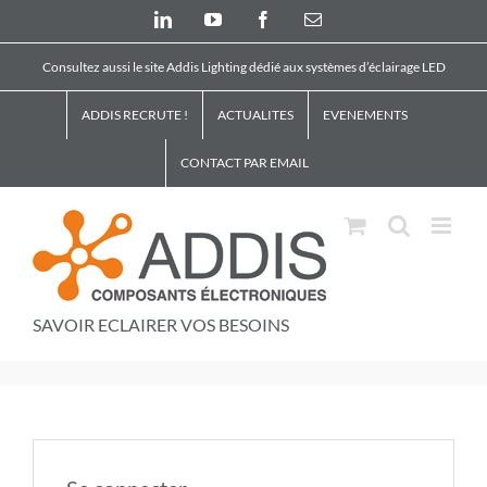
Skip
LinkedIn
YouTube
Facebook
Email
to
content
Consultez aussi le site Addis Lighting dédié aux systèmes d’éclairage LED
ADDIS RECRUTE !
ACTUALITES
EVENEMENTS
CONTACT PAR EMAIL
SAVOIR ECLAIRER VOS BESOINS