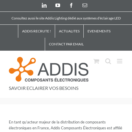
Skip
LinkedIn
YouTube
Facebook
Email
to
content
Consultez aussi le site Addis Lighting dédié aux systèmes d’éclairage LED
ADDIS RECRUTE !
ACTUALITES
EVENEMENTS
CONTACT PAR EMAIL
SAVOIR ECLAIRER VOS BESOINS
En tant qu’acteur majeur de la distribution de composants
électroniques en France, Addis Composants Électroniques est affilié