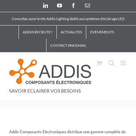
Skip
LinkedIn
YouTube
Facebook
Email
to
content
Consultez aussi le site Addis Lighting dédié aux systèmes d’éclairage LED
ADDIS RECRUTE !
ACTUALITES
EVENEMENTS
CONTACT PAR EMAIL
SAVOIR ECLAIRER VOS BESOINS
Addis Composants Electroniques distribue une gamme complète de