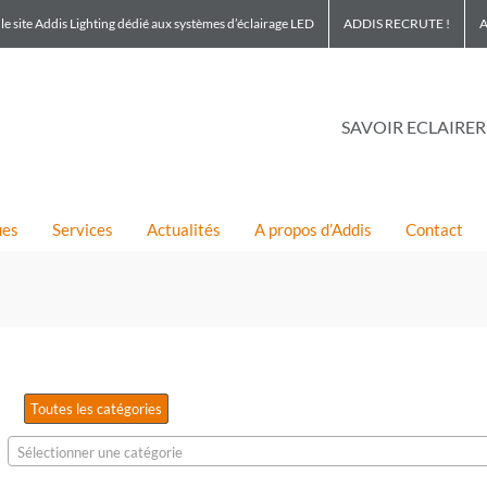
le site Addis Lighting dédié aux systèmes d’éclairage LED
ADDIS RECRUTE !
A
SAVOIR ECLAIRER
ues
Services
Actualités
A propos d’Addis
Contact
Toutes les catégories
Sélectionner une catégorie