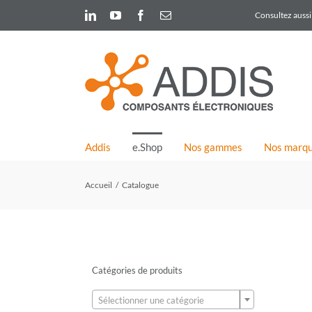
Skip
LinkedIn
YouTube
Facebook
Email
Consultez aussi 
to
content
Addis
e.Shop
Nos gammes
Nos marq
Accueil
Catalogue
Catégories de produits

Sélectionner une catégorie