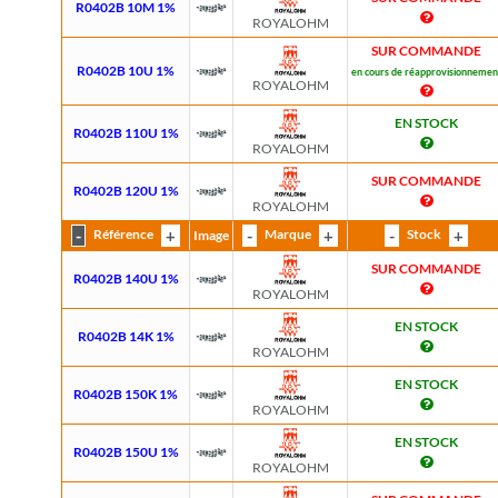
R0402B 10M 1%
ROYALOHM
SUR COMMANDE
R0402B 10U 1%
en cours de réapprovisionnemen
ROYALOHM
EN STOCK
R0402B 110U 1%
ROYALOHM
SUR COMMANDE
R0402B 120U 1%
ROYALOHM
Référence
Marque
Stock
Image
SUR COMMANDE
R0402B 140U 1%
ROYALOHM
EN STOCK
R0402B 14K 1%
ROYALOHM
EN STOCK
R0402B 150K 1%
ROYALOHM
EN STOCK
R0402B 150U 1%
ROYALOHM