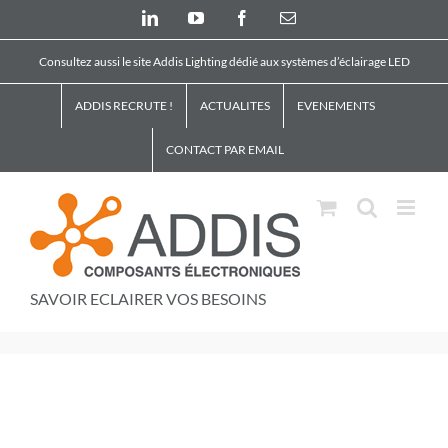
Skip
LinkedIn
YouTube
Facebook
Email
to
content
Consultez aussi le site Addis Lighting dédié aux systèmes d’éclairage LED
ADDIS RECRUTE !
ACTUALITES
EVENEMENTS
CONTACT PAR EMAIL
SAVOIR ECLAIRER VOS BESOINS