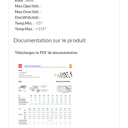
Rohs
: Rohs
Max.Oper.Volt.
:
Max.Over.Volt.
:
Diel.With.Volt
:
Temp.Min.
: -55°
Temp.Max.
: +155°
Documentation sur le produit
Téléchargez le PDF de documentation