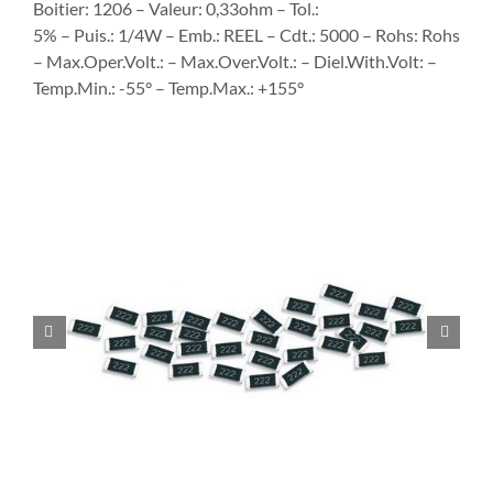
Boitier: 1206 – Valeur: 0,33ohm – Tol.:
5% – Puis.: 1/4W – Emb.: REEL – Cdt.: 5000 – Rohs: Rohs
– Max.Oper.Volt.: – Max.Over.Volt.: – Diel.With.Volt: –
Temp.Min.: -55° – Temp.Max.: +155°

