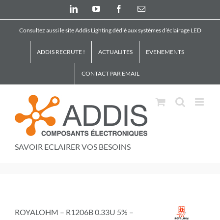
Skip
LinkedIn
YouTube
Facebook
Email
to
content
Consultez aussi le site Addis Lighting dédié aux systèmes d’éclairage LED
ADDIS RECRUTE !
ACTUALITES
EVENEMENTS
CONTACT PAR EMAIL
SAVOIR ECLAIRER VOS BESOINS
ROYALOHM – R1206B 0.33U 5% –