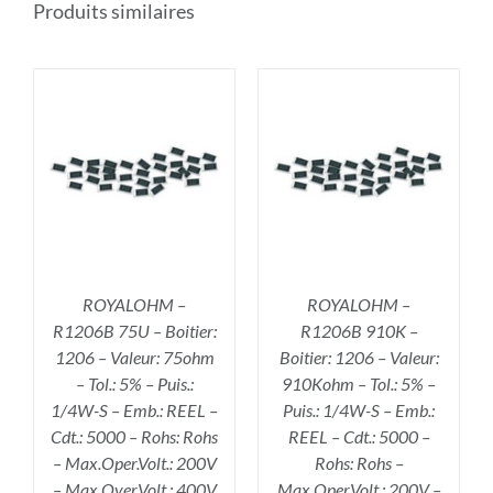
Produits similaires
R
AJOUTER AU PANIER
/
DÉTAILS
ROYALOHM –
ROYALOHM –
R1206B 75U – Boitier:
R1206B 910K –
1206 – Valeur: 75ohm
Boitier: 1206 – Valeur:
– Tol.: 5% – Puis.:
910Kohm – Tol.: 5% –
1/4W-S – Emb.: REEL –
Puis.: 1/4W-S – Emb.:
Cdt.: 5000 – Rohs: Rohs
REEL – Cdt.: 5000 –
– Max.Oper.Volt.: 200V
Rohs: Rohs –
– Max.Over.Volt.: 400V
Max.Oper.Volt.: 200V –