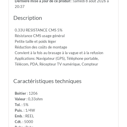
Dernière mise a jour de ce produit
: samedi 8 août 2026 à
-
20:37
Diel.With.Volt:
-
Description
Temp.Min.:
-55°
0.33U RESISTANCE CMS 5%
-
Résistance CMS usage général
Temp.Max.:
Petite taille et poids léger
+155°
Réduction des coûts de montage
Convient à la fois au brasage à la vague et à la refusion
Applications: Navigateur (GPS), Téléphone portable,
Télécom, PDA, Récepteur TV numérique, Compteur
Caractéristiques techniques
Boitier
: 1206
Valeur
: 0,33ohm
Tol.
: 5%
Puis.
: 1/4W
Emb.
: REEL
Cdt.
: 5000