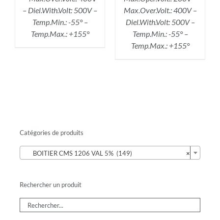
– Diel.With.Volt: 500V –
Max.Over.Volt.: 400V –
Temp.Min.: -55° –
Diel.With.Volt: 500V –
Temp.Max.: +155°
Temp.Min.: -55° –
Temp.Max.: +155°
Catégories de produits

BOITIER CMS 1206 VAL 5% (149)
×
Rechercher un produit