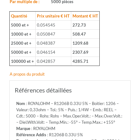
1206
Par multiple de :
5000 pièces
-
Valeur:
Quantité
Prix unitaire € HT
Montant € HT
0,33ohm
5000 et +
0.054545
272.73
-
Tol.:
10000 et +
0.050847
508.47
5%
25000 et +
0.048387
1209.68
-
Puis.:
50000 et +
0.046154
2307.69
1/4W
100000 et +
0.042857
4285.71
-
Emb.:
A propos du produit
REEL
-
Cdt.:
Références détaillées
5000
-
Nom
: ROYALOHM – R1206B 0.33U 5% – Boitier: 1206 –
Rohs:
Valeur: 0,33ohm – Tol.: 5% – Puis.: 1/4W – Emb.: REEL –
Rohs
Cdt.: 5000 – Rohs: Rohs – Max.Oper.Volt.: – Max.Over.Volt.:
-
– Diel.With.Volt: – Temp.Min.: -55° – Temp.Max.: +155°
Max.Oper.Volt.:
Marque
: ROYALOHM
-
Référence Addis
: R1206B 0.33U 5%
Max.Over.Volt.: