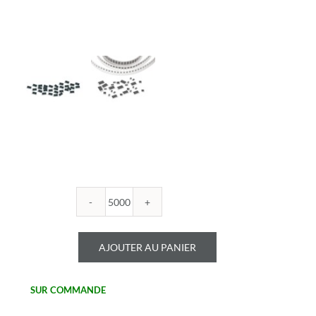
quantité
de
ROYALOHM
AJOUTER AU PANIER
-
R1206B
9.1K
SUR COMMANDE
-
Boitier: