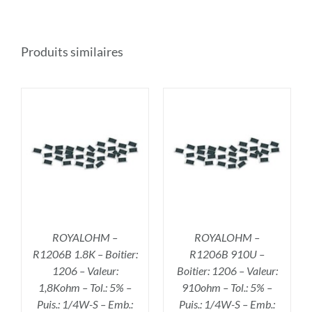
Produits similaires
R
AJOUTER AU PANIER
/
DÉTAILS
ROYALOHM –
ROYALOHM –
R1206B 1.8K – Boitier:
R1206B 910U –
1206 – Valeur:
Boitier: 1206 – Valeur:
1,8Kohm – Tol.: 5% –
910ohm – Tol.: 5% –
Puis.: 1/4W-S – Emb.:
Puis.: 1/4W-S – Emb.: