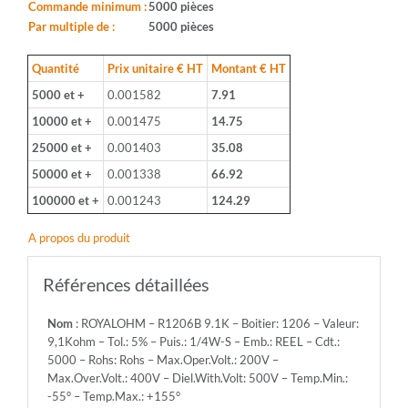
1206
Commande minimum :
5000 pièces
-
Par multiple de :
5000 pièces
Valeur:
9,1Kohm
Quantité
Prix unitaire € HT
Montant € HT
-
5000 et +
0.001582
7.91
Tol.:
5%
10000 et +
0.001475
14.75
-
25000 et +
0.001403
35.08
Puis.:
1/4W-
50000 et +
0.001338
66.92
S
100000 et +
0.001243
124.29
-
Emb.:
A propos du produit
REEL
-
Cdt.:
Références détaillées
5000
-
Nom
: ROYALOHM – R1206B 9.1K – Boitier: 1206 – Valeur:
Rohs:
9,1Kohm – Tol.: 5% – Puis.: 1/4W-S – Emb.: REEL – Cdt.:
Rohs
5000 – Rohs: Rohs – Max.Oper.Volt.: 200V –
-
Max.Over.Volt.: 400V – Diel.With.Volt: 500V – Temp.Min.:
Max.Oper.Volt.:
-55° – Temp.Max.: +155°
200V