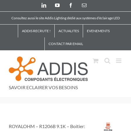
Skip
LinkedIn
YouTube
Facebook
Email
to
content
Consultez aussi le site Addis Lighting dédié aux systèmes d’éclairage LED
ADDIS RECRUTE !
ACTUALITES
EVENEMENTS
CONTACT PAR EMAIL
SAVOIR ECLAIRER VOS BESOINS
ROYALOHM – R1206B 9.1K – Boitier: