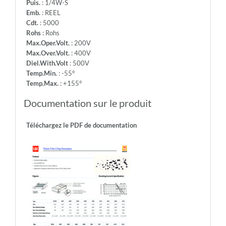
Puis.
: 1/4W-S
Emb.
: REEL
Cdt.
: 5000
Rohs
: Rohs
Max.Oper.Volt.
: 200V
Max.Over.Volt.
: 400V
Diel.With.Volt
: 500V
Temp.Min.
: -55°
Temp.Max.
: +155°
Documentation sur le produit
Téléchargez le PDF de documentation