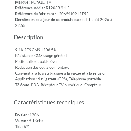
Marque
: ROYALOHM
-
Référence Addis
: R1206B 9.1K
Max.Over.Volt.:
Référence du fabricant
: 1206S4J0912T5E
400V
Dernière mise a jour de ce produit
: samedi 1 août 2026 à
-
22:55
Diel.With.Volt:
500V
Description
-
Temp.Min.:
9.1K RES CMS 1206 5%
-55°
Résistance CMS usage général
-
Petite taille et poids léger
Temp.Max.:
Réduction des coûts de montage
+155°
Convient à la fois au brasage à la vague et à la refusion
Applications: Navigateur (GPS), Téléphone portable,
Télécom, PDA, Récepteur TV numérique, Compteur
Caractéristiques techniques
Boitier
: 1206
Valeur
: 9,1Kohm
Tol.
: 5%