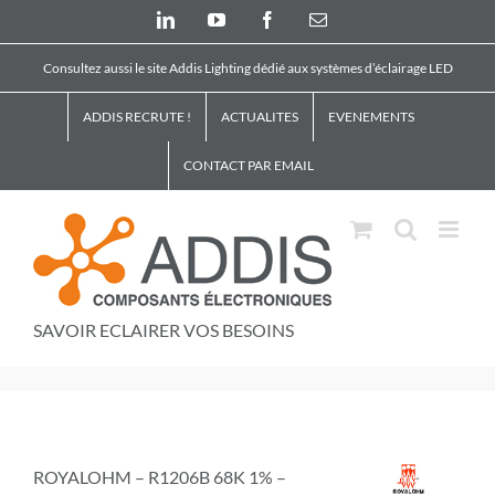
Skip
LinkedIn
YouTube
Facebook
Email
to
content
Consultez aussi le site Addis Lighting dédié aux systèmes d’éclairage LED
ADDIS RECRUTE !
ACTUALITES
EVENEMENTS
CONTACT PAR EMAIL
SAVOIR ECLAIRER VOS BESOINS
ROYALOHM – R1206B 68K 1% –