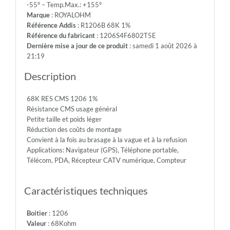
-55° – Temp.Max.: +155°
200V
Marque
: ROYALOHM
-
Référence Addis
: R1206B 68K 1%
Max.Over.Volt.:
Référence du fabricant
: 1206S4F6802T5E
400V
Dernière mise a jour de ce produit
: samedi 1 août 2026 à
-
21:19
Diel.With.Volt:
500V
Description
-
Temp.Min.:
68K RES CMS 1206 1%
-55°
Résistance CMS usage général
-
Petite taille et poids léger
Temp.Max.:
Réduction des coûts de montage
+155°
Convient à la fois au brasage à la vague et à la refusion
Applications: Navigateur (GPS), Téléphone portable,
Télécom, PDA, Récepteur CATV numérique, Compteur
Caractéristiques techniques
Boitier
: 1206
Valeur
: 68Kohm