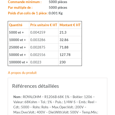
Boitier:
Commande minimum :
5000 pièces
1206
Par multiple de :
5000 pièces
-
Poids d'un colis de 1 pièce :
0.001 Kg
Valeur:
68Kohm
Quantité
Prix unitaire € HT
Montant € HT
-
5000 et +
0.004259
21.3
Tol.:
1%
10000 et +
0.003286
32.86
-
25000 et +
0.002875
71.88
Puis.:
1/4W-
50000 et +
0.002556
127.78
S
100000 et +
0.0023
230
-
Emb.:
A propos du produit
Reel
-
Cdt.:
Références détaillées
5000
-
Nom
: ROYALOHM – R1206B 68K 1% – Boitier: 1206 –
Rohs:
Valeur: 68Kohm – Tol.: 1% – Puis.: 1/4W-S – Emb.: Reel –
Rohs
Cdt.: 5000 – Rohs: Rohs – Max.Oper.Volt.: 200V –
-
Max.Over.Volt.: 400V – Diel.With.Volt: 500V – Temp.Min.:
Max.Oper.Volt.: