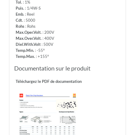
Tol.
: 1%
Puis.
: 1/4W-S
Emb.
: Reel
Cdt.
: 5000
Rohs
: Rohs
Max.Oper.Volt.
: 200V
Max.Over.Volt.
: 400V
Diel.With.Volt
: 500V
Temp.Min.
: -55°
Temp.Max.
: +155°
Documentation sur le produit
Téléchargez le PDF de documentation