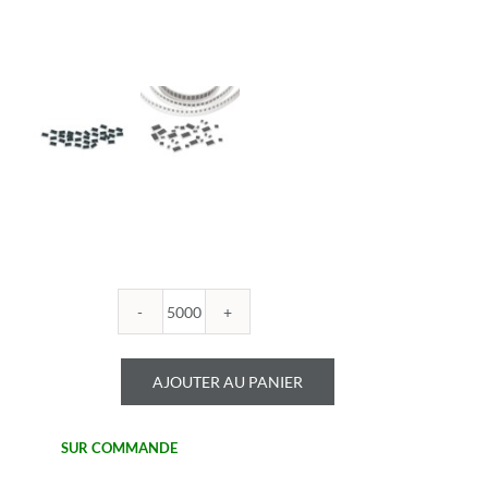
quantité
de
ROYALOHM
AJOUTER AU PANIER
-
R1206B
68K
SUR COMMANDE
1%
-