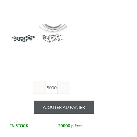
quantité
de
ROYALOHM
AJOUTER AU PANIER
-
R1206B
301K
EN STOCK :
20000 pièces
1%
-