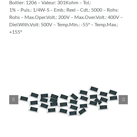
Boitier: 1206 – Valeur: 301Kohm – Tol.:
1% – Puis.: 1/4W-S – Emb.: Reel – Cdt.: 5000 – Rohs:
Rohs – Max.Oper.Volt.: 200V – Max.Over.Volt.: 400V –
Diel.With.Volt: 500V – Temp.Min.: -55° – Temp.Max.:
+155°

