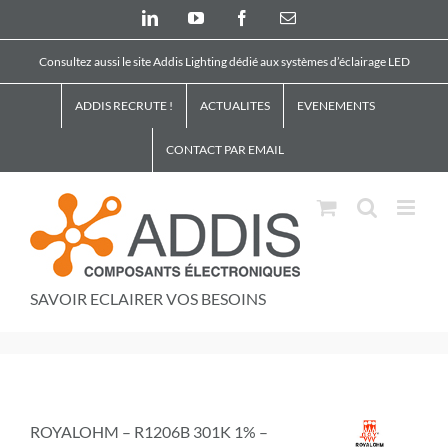
Skip
LinkedIn
YouTube
Facebook
Email
to
content
Consultez aussi le site Addis Lighting dédié aux systèmes d’éclairage LED
ADDIS RECRUTE !
ACTUALITES
EVENEMENTS
CONTACT PAR EMAIL
SAVOIR ECLAIRER VOS BESOINS
ROYALOHM – R1206B 301K 1% –