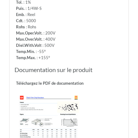
Tol.
: 1%
Puis.
: 1/4W-S
Emb.
: Reel
Cdt.
: 5000
Rohs
: Rohs
Max.Oper.Volt.
: 200V
Max.Over.Volt.
: 400V
Diel.With.Volt
: 500V
Temp.Min.
: -55°
Temp.Max.
: +155°
Documentation sur le produit
Téléchargez le PDF de documentation