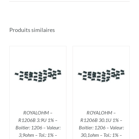
Produits similaires
R
AJOUTER AU PANIER
/
DÉTAILS
ROYALOHM –
ROYALOHM –
R1206B 3.9U 1% –
R1206B 30.1U 1% –
Boitier: 1206 – Valeur:
Boitier: 1206 – Valeur:
3,9ohm – Tol.: 1% –
30,1ohm – Tol.: 1% –