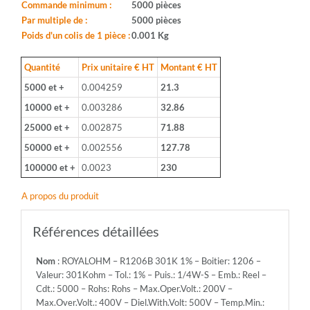
Boitier:
Commande minimum :
5000 pièces
1206
Par multiple de :
5000 pièces
-
Poids d'un colis de 1 pièce :
0.001 Kg
Valeur:
301Kohm
Quantité
Prix unitaire € HT
Montant € HT
-
5000 et +
0.004259
21.3
Tol.:
1%
10000 et +
0.003286
32.86
-
25000 et +
0.002875
71.88
Puis.:
1/4W-
50000 et +
0.002556
127.78
S
100000 et +
0.0023
230
-
Emb.:
A propos du produit
Reel
-
Cdt.:
Références détaillées
5000
-
Nom
: ROYALOHM – R1206B 301K 1% – Boitier: 1206 –
Rohs:
Valeur: 301Kohm – Tol.: 1% – Puis.: 1/4W-S – Emb.: Reel –
Rohs
Cdt.: 5000 – Rohs: Rohs – Max.Oper.Volt.: 200V –
-
Max.Over.Volt.: 400V – Diel.With.Volt: 500V – Temp.Min.:
Max.Oper.Volt.: