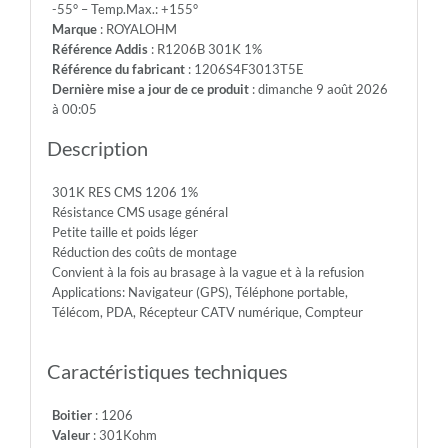
-55° – Temp.Max.: +155°
200V
Marque
: ROYALOHM
-
Référence Addis
: R1206B 301K 1%
Max.Over.Volt.:
Référence du fabricant
: 1206S4F3013T5E
400V
Dernière mise a jour de ce produit
: dimanche 9 août 2026
-
à 00:05
Diel.With.Volt:
500V
Description
-
Temp.Min.:
301K RES CMS 1206 1%
-55°
Résistance CMS usage général
-
Petite taille et poids léger
Temp.Max.:
Réduction des coûts de montage
+155°
Convient à la fois au brasage à la vague et à la refusion
Applications: Navigateur (GPS), Téléphone portable,
Télécom, PDA, Récepteur CATV numérique, Compteur
Caractéristiques techniques
Boitier
: 1206
Valeur
: 301Kohm