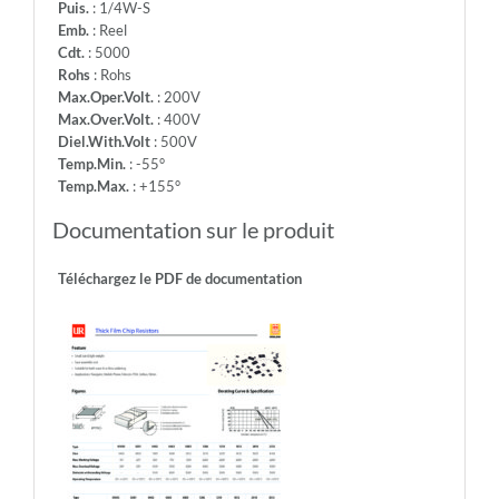
Puis.
: 1/4W-S
Emb.
: Reel
Cdt.
: 5000
Rohs
: Rohs
Max.Oper.Volt.
: 200V
Max.Over.Volt.
: 400V
Diel.With.Volt
: 500V
Temp.Min.
: -55°
Temp.Max.
: +155°
Documentation sur le produit
Téléchargez le PDF de documentation