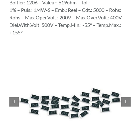
Boitier: 1206 – Valeur: 619ohm – Tol.:
1% – Puis.: 1/4W-S – Emb.: Reel – Cdt.: 5000 – Rohs:
Rohs – Max.Oper.Volt.: 200V – Max.Over.Volt.: 400V –
Diel.With.Volt: 500V – Temp.Min.: -55° – Temp.Max.:
+155°

