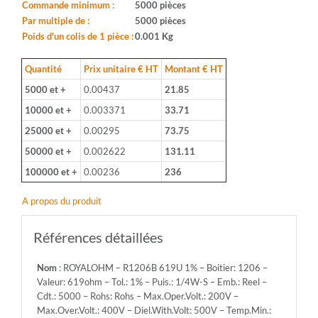
Boitier:
Commande minimum :
5000 pièces
1206
Par multiple de :
5000 pièces
-
Poids d'un colis de 1 pièce :
0.001 Kg
Valeur:
619ohm
Quantité
Prix unitaire € HT
Montant € HT
-
5000 et +
0.00437
21.85
Tol.:
1%
10000 et +
0.003371
33.71
-
25000 et +
0.00295
73.75
Puis.:
1/4W-
50000 et +
0.002622
131.11
S
100000 et +
0.00236
236
-
Emb.:
A propos du produit
Reel
-
Cdt.:
Références détaillées
5000
-
Nom
: ROYALOHM – R1206B 619U 1% – Boitier: 1206 –
Rohs:
Valeur: 619ohm – Tol.: 1% – Puis.: 1/4W-S – Emb.: Reel –
Rohs
Cdt.: 5000 – Rohs: Rohs – Max.Oper.Volt.: 200V –
-
Max.Over.Volt.: 400V – Diel.With.Volt: 500V – Temp.Min.:
Max.Oper.Volt.: