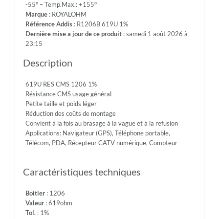
-55° – Temp.Max.: +155°
200V
Marque
: ROYALOHM
-
Référence Addis
: R1206B 619U 1%
Max.Over.Volt.:
Dernière mise a jour de ce produit
: samedi 1 août 2026 à
400V
23:15
-
Diel.With.Volt:
Description
500V
-
619U RES CMS 1206 1%
Temp.Min.:
Résistance CMS usage général
-55°
Petite taille et poids léger
-
Réduction des coûts de montage
Temp.Max.:
Convient à la fois au brasage à la vague et à la refusion
+155°
Applications: Navigateur (GPS), Téléphone portable,
Télécom, PDA, Récepteur CATV numérique, Compteur
Caractéristiques techniques
Boitier
: 1206
Valeur
: 619ohm
Tol.
: 1%