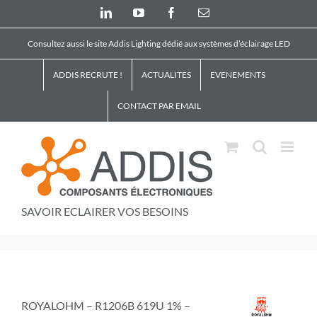
Skip
LinkedIn
YouTube
Facebook
Email
to
content
Consultez aussi le site Addis Lighting dédié aux systèmes d’éclairage LED
ADDIS RECRUTE !
ACTUALITES
EVENEMENTS
CONTACT PAR EMAIL
SAVOIR ECLAIRER VOS BESOINS
ROYALOHM – R1206B 619U 1% –