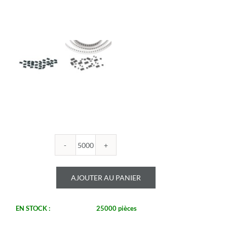
quantité
de
ROYALOHM
AJOUTER AU PANIER
-
R1206B
619U
EN STOCK :
25000 pièces
1%
-