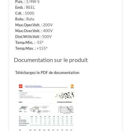
Puis.
: 1/4W-S
Emb.
: REEL
Cdt.
: 5000
Rohs
: Rohs
Max.Oper.Volt.
: 200V
Max.Over.Volt.
: 400V
Diel.With.Volt
: 500V
Temp.Min.
: -55°
Temp.Max.
: +155°
Documentation sur le produit
Téléchargez le PDF de documentation