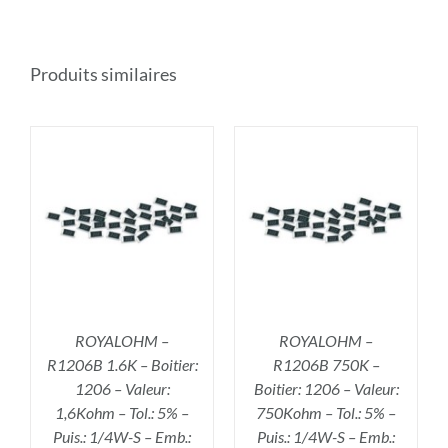
Produits similaires
R
AJOUTER AU PANIER
/
DÉTAILS
ROYALOHM –
ROYALOHM –
R1206B 1.6K – Boitier:
R1206B 750K –
1206 – Valeur:
Boitier: 1206 – Valeur:
1,6Kohm – Tol.: 5% –
750Kohm – Tol.: 5% –
Puis.: 1/4W-S – Emb.:
Puis.: 1/4W-S – Emb.: