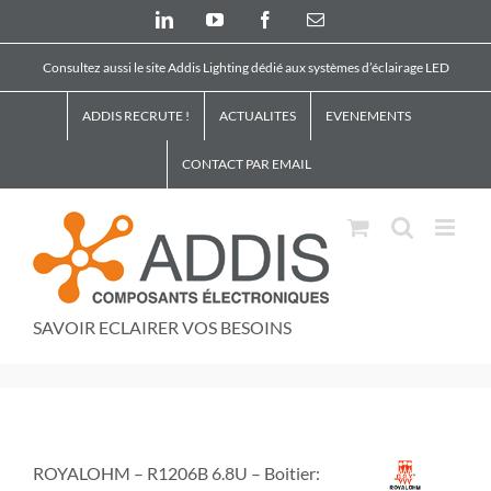
Skip
LinkedIn
YouTube
Facebook
Email
to
content
Consultez aussi le site Addis Lighting dédié aux systèmes d’éclairage LED
ADDIS RECRUTE !
ACTUALITES
EVENEMENTS
CONTACT PAR EMAIL
SAVOIR ECLAIRER VOS BESOINS
ROYALOHM – R1206B 6.8U – Boitier: