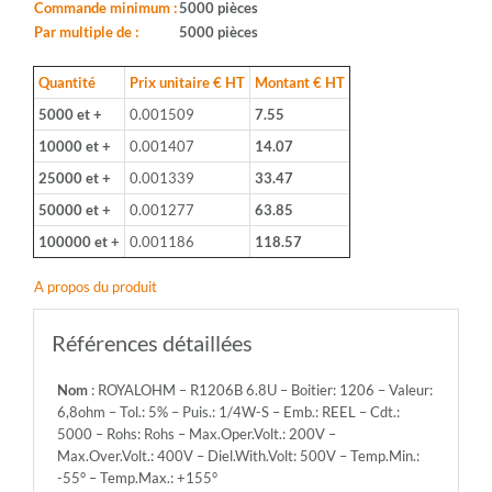
1206
Commande minimum :
5000 pièces
-
Par multiple de :
5000 pièces
Valeur:
6,8ohm
Quantité
Prix unitaire € HT
Montant € HT
-
5000 et +
0.001509
7.55
Tol.:
5%
10000 et +
0.001407
14.07
-
25000 et +
0.001339
33.47
Puis.:
1/4W-
50000 et +
0.001277
63.85
S
100000 et +
0.001186
118.57
-
Emb.:
A propos du produit
REEL
-
Cdt.:
Références détaillées
5000
-
Nom
: ROYALOHM – R1206B 6.8U – Boitier: 1206 – Valeur:
Rohs:
6,8ohm – Tol.: 5% – Puis.: 1/4W-S – Emb.: REEL – Cdt.:
Rohs
5000 – Rohs: Rohs – Max.Oper.Volt.: 200V –
-
Max.Over.Volt.: 400V – Diel.With.Volt: 500V – Temp.Min.:
Max.Oper.Volt.:
-55° – Temp.Max.: +155°
200V