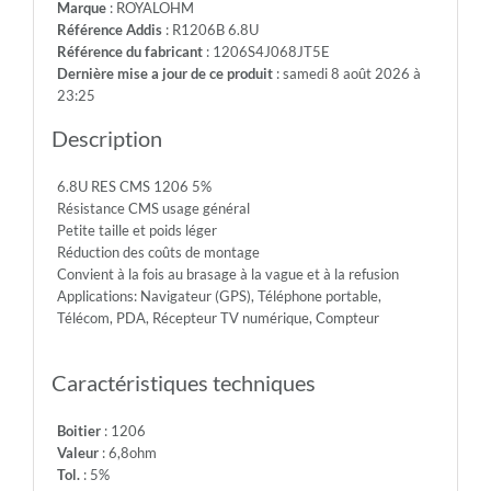
Marque
: ROYALOHM
-
Référence Addis
: R1206B 6.8U
Max.Over.Volt.:
Référence du fabricant
: 1206S4J068JT5E
400V
Dernière mise a jour de ce produit
: samedi 8 août 2026 à
-
23:25
Diel.With.Volt:
500V
Description
-
Temp.Min.:
6.8U RES CMS 1206 5%
-55°
Résistance CMS usage général
-
Petite taille et poids léger
Temp.Max.:
Réduction des coûts de montage
+155°
Convient à la fois au brasage à la vague et à la refusion
Applications: Navigateur (GPS), Téléphone portable,
Télécom, PDA, Récepteur TV numérique, Compteur
Caractéristiques techniques
Boitier
: 1206
Valeur
: 6,8ohm
Tol.
: 5%