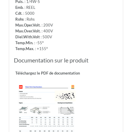
Puis.
: 1/4W-S
Emb.
: REEL
Cdt.
: 5000
Rohs
: Rohs
Max.Oper.Volt.
: 200V
Max.Over.Volt.
: 400V
Diel.With.Volt
: 500V
Temp.Min.
: -55°
Temp.Max.
: +155°
Documentation sur le produit
Téléchargez le PDF de documentation