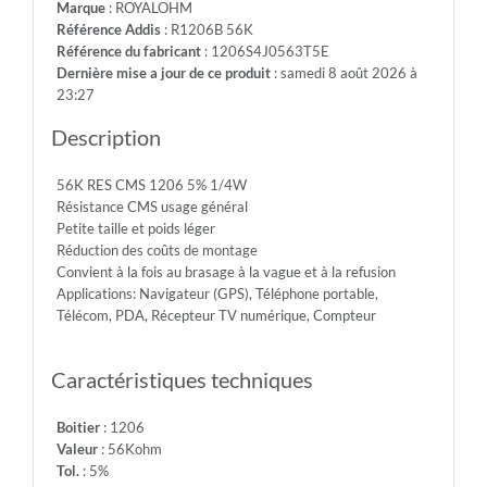
Marque
: ROYALOHM
-
Référence Addis
: R1206B 56K
Max.Over.Volt.:
Référence du fabricant
: 1206S4J0563T5E
400V
Dernière mise a jour de ce produit
: samedi 8 août 2026 à
-
23:27
Diel.With.Volt:
500V
Description
-
Temp.Min.:
56K RES CMS 1206 5% 1/4W
-55°
Résistance CMS usage général
-
Petite taille et poids léger
Temp.Max.:
Réduction des coûts de montage
+155°
Convient à la fois au brasage à la vague et à la refusion
Applications: Navigateur (GPS), Téléphone portable,
Télécom, PDA, Récepteur TV numérique, Compteur
Caractéristiques techniques
Boitier
: 1206
Valeur
: 56Kohm
Tol.
: 5%