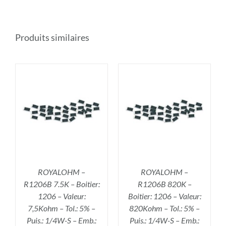
Produits similaires
R
AJOUTER AU PANIER
/
DÉTAILS
ROYALOHM –
ROYALOHM –
R1206B 7.5K – Boitier:
R1206B 820K –
1206 – Valeur:
Boitier: 1206 – Valeur:
7,5Kohm – Tol.: 5% –
820Kohm – Tol.: 5% –
Puis.: 1/4W-S – Emb.:
Puis.: 1/4W-S – Emb.: