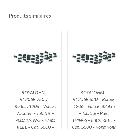
Produits similaires
R
AJOUTER AU PANIER
/
DÉTAILS
ROYALOHM –
ROYALOHM –
R1206B 750U –
R1206B 82U – Boitier:
Boitier: 1206 – Valeur:
1206 – Valeur: 82ohm
750ohm – Tol.: 5% –
– Tol.: 5% – Puis.:
Puis.: 1/4W-S – Emb.:
1/4W-S – Emb.: REEL –
REEL – Cdt.: 5000 –
Cdt.: 5000 – Rohs: Rohs