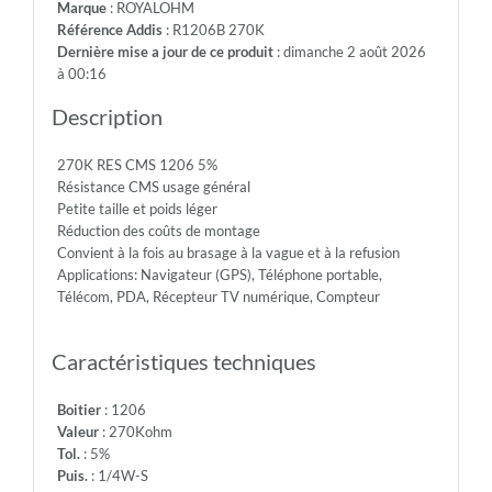
Marque
: ROYALOHM
-
Référence Addis
: R1206B 270K
Max.Over.Volt.:
Dernière mise a jour de ce produit
: dimanche 2 août 2026
400V
à 00:16
-
Diel.With.Volt:
Description
500V
-
270K RES CMS 1206 5%
Temp.Min.:
Résistance CMS usage général
-55°
Petite taille et poids léger
-
Réduction des coûts de montage
Temp.Max.:
Convient à la fois au brasage à la vague et à la refusion
+155°
Applications: Navigateur (GPS), Téléphone portable,
Télécom, PDA, Récepteur TV numérique, Compteur
Caractéristiques techniques
Boitier
: 1206
Valeur
: 270Kohm
Tol.
: 5%
Puis.
: 1/4W-S