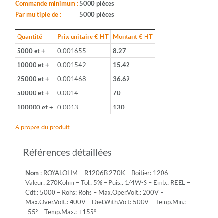
1206
Commande minimum :
5000 pièces
-
Par multiple de :
5000 pièces
Valeur:
270Kohm
Quantité
Prix unitaire € HT
Montant € HT
-
5000 et +
0.001655
8.27
Tol.:
5%
10000 et +
0.001542
15.42
-
25000 et +
0.001468
36.69
Puis.:
1/4W-
50000 et +
0.0014
70
S
100000 et +
0.0013
130
-
Emb.:
A propos du produit
REEL
-
Cdt.:
Références détaillées
5000
-
Nom
: ROYALOHM – R1206B 270K – Boitier: 1206 –
Rohs:
Valeur: 270Kohm – Tol.: 5% – Puis.: 1/4W-S – Emb.: REEL –
Rohs
Cdt.: 5000 – Rohs: Rohs – Max.Oper.Volt.: 200V –
-
Max.Over.Volt.: 400V – Diel.With.Volt: 500V – Temp.Min.:
Max.Oper.Volt.:
-55° – Temp.Max.: +155°
200V