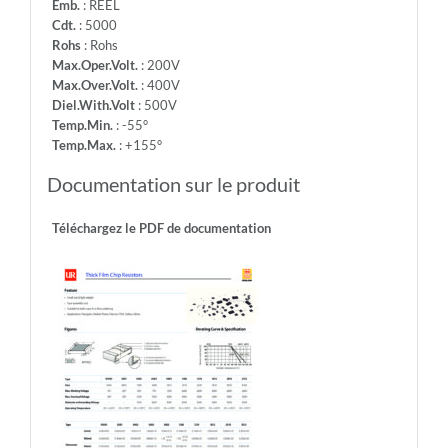
Emb.
: REEL
Cdt.
: 5000
Rohs
: Rohs
Max.Oper.Volt.
: 200V
Max.Over.Volt.
: 400V
Diel.With.Volt
: 500V
Temp.Min.
: -55°
Temp.Max.
: +155°
Documentation sur le produit
Téléchargez le PDF de documentation