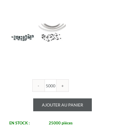
quantité
de
ROYALOHM
AJOUTER AU PANIER
-
R1206B
270K
EN STOCK :
25000 pièces
-
Boitier: