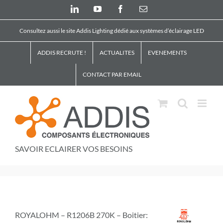
Skip
LinkedIn
YouTube
Facebook
Email
to
content
Consultez aussi le site Addis Lighting dédié aux systèmes d’éclairage LED
ADDIS RECRUTE !
ACTUALITES
EVENEMENTS
CONTACT PAR EMAIL
SAVOIR ECLAIRER VOS BESOINS
ROYALOHM – R1206B 270K – Boitier: