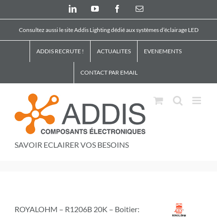
Skip
LinkedIn
YouTube
Facebook
Email
to
content
Consultez aussi le site Addis Lighting dédié aux systèmes d’éclairage LED
ADDIS RECRUTE !
ACTUALITES
EVENEMENTS
CONTACT PAR EMAIL
SAVOIR ECLAIRER VOS BESOINS
ROYALOHM – R1206B 20K – Boitier: