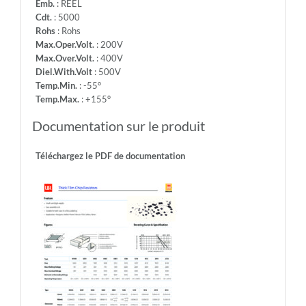
Emb.
: REEL
Cdt.
: 5000
Rohs
: Rohs
Max.Oper.Volt.
: 200V
Max.Over.Volt.
: 400V
Diel.With.Volt
: 500V
Temp.Min.
: -55°
Temp.Max.
: +155°
Documentation sur le produit
Téléchargez le PDF de documentation