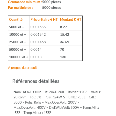
1206
Commande minimum :
5000 pièces
-
Par multiple de :
5000 pièces
Valeur:
20Kohm
Quantité
Prix unitaire € HT
Montant € HT
-
5000 et +
0.001655
8.27
Tol.:
5%
10000 et +
0.001542
15.42
-
25000 et +
0.001468
36.69
Puis.:
1/4W-
50000 et +
0.0014
70
S
100000 et +
0.0013
130
-
Emb.:
A propos du produit
REEL
-
Cdt.:
Références détaillées
5000
-
Nom
: ROYALOHM – R1206B 20K – Boitier: 1206 – Valeur:
Rohs:
20Kohm – Tol.: 5% – Puis.: 1/4W-S – Emb.: REEL – Cdt.:
Rohs
5000 – Rohs: Rohs – Max.Oper.Volt.: 200V –
-
Max.Over.Volt.: 400V – Diel.With.Volt: 500V – Temp.Min.:
Max.Oper.Volt.:
-55° – Temp.Max.: +155°
200V