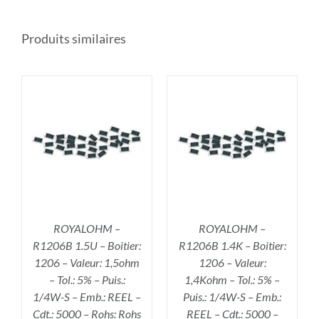
Produits similaires
R
AJOUTER AU PANIER
/
DÉTAILS
ROYALOHM –
ROYALOHM –
R1206B 1.5U – Boitier:
R1206B 1.4K – Boitier:
1206 – Valeur: 1,5ohm
1206 – Valeur:
– Tol.: 5% – Puis.:
1,4Kohm – Tol.: 5% –
1/4W-S – Emb.: REEL –
Puis.: 1/4W-S – Emb.:
Cdt.: 5000 – Rohs: Rohs
REEL – Cdt.: 5000 –