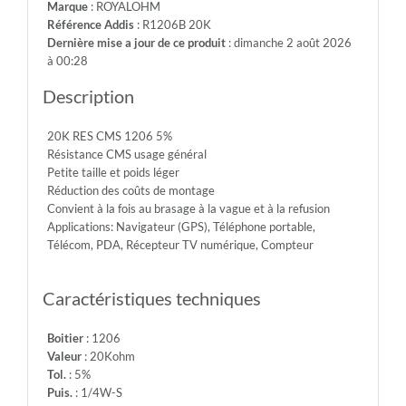
Marque
: ROYALOHM
-
Référence Addis
: R1206B 20K
Max.Over.Volt.:
Dernière mise a jour de ce produit
: dimanche 2 août 2026
400V
à 00:28
-
Diel.With.Volt:
Description
500V
-
20K RES CMS 1206 5%
Temp.Min.:
Résistance CMS usage général
-55°
Petite taille et poids léger
-
Réduction des coûts de montage
Temp.Max.:
Convient à la fois au brasage à la vague et à la refusion
+155°
Applications: Navigateur (GPS), Téléphone portable,
Télécom, PDA, Récepteur TV numérique, Compteur
Caractéristiques techniques
Boitier
: 1206
Valeur
: 20Kohm
Tol.
: 5%
Puis.
: 1/4W-S