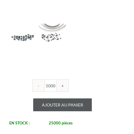
quantité
de
ROYALOHM
AJOUTER AU PANIER
-
R1206B
20K
EN STOCK :
25000 pièces
-
Boitier: