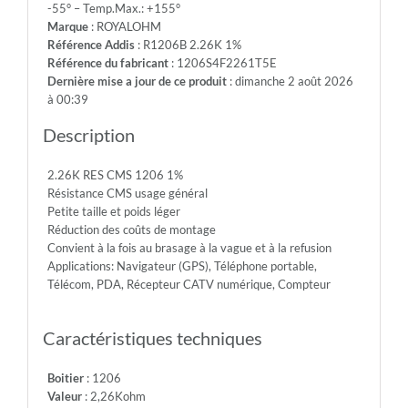
-55° – Temp.Max.: +155°
200V
Marque
: ROYALOHM
-
Référence Addis
: R1206B 2.26K 1%
Max.Over.Volt.:
Référence du fabricant
: 1206S4F2261T5E
400V
Dernière mise a jour de ce produit
: dimanche 2 août 2026
-
à 00:39
Diel.With.Volt:
500V
Description
-
Temp.Min.:
2.26K RES CMS 1206 1%
-55°
Résistance CMS usage général
-
Petite taille et poids léger
Temp.Max.:
Réduction des coûts de montage
+155°
Convient à la fois au brasage à la vague et à la refusion
Applications: Navigateur (GPS), Téléphone portable,
Télécom, PDA, Récepteur CATV numérique, Compteur
Caractéristiques techniques
Boitier
: 1206
Valeur
: 2,26Kohm