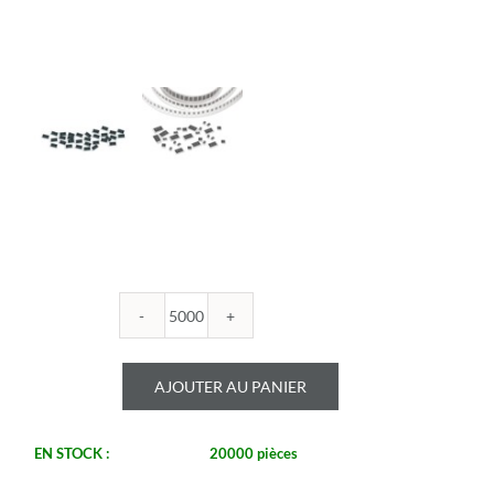
quantité
de
ROYALOHM
AJOUTER AU PANIER
-
R1206B
2.26K
EN STOCK :
20000 pièces
1%
-