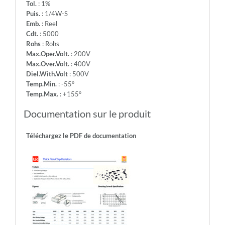
Tol.
: 1%
Puis.
: 1/4W-S
Emb.
: Reel
Cdt.
: 5000
Rohs
: Rohs
Max.Oper.Volt.
: 200V
Max.Over.Volt.
: 400V
Diel.With.Volt
: 500V
Temp.Min.
: -55°
Temp.Max.
: +155°
Documentation sur le produit
Téléchargez le PDF de documentation