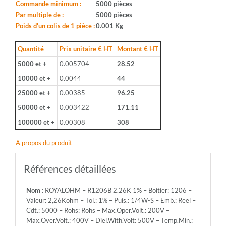
Boitier:
Commande minimum :
5000 pièces
1206
Par multiple de :
5000 pièces
-
Poids d'un colis de 1 pièce :
0.001 Kg
Valeur:
2,26Kohm
Quantité
Prix unitaire € HT
Montant € HT
-
5000 et +
0.005704
28.52
Tol.:
1%
10000 et +
0.0044
44
-
25000 et +
0.00385
96.25
Puis.:
1/4W-
50000 et +
0.003422
171.11
S
100000 et +
0.00308
308
-
Emb.:
A propos du produit
Reel
-
Cdt.:
Références détaillées
5000
-
Nom
: ROYALOHM – R1206B 2.26K 1% – Boitier: 1206 –
Rohs:
Valeur: 2,26Kohm – Tol.: 1% – Puis.: 1/4W-S – Emb.: Reel –
Rohs
Cdt.: 5000 – Rohs: Rohs – Max.Oper.Volt.: 200V –
-
Max.Over.Volt.: 400V – Diel.With.Volt: 500V – Temp.Min.:
Max.Oper.Volt.: