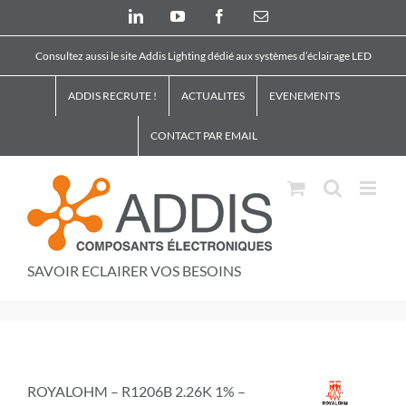
Skip
LinkedIn
YouTube
Facebook
Email
to
content
Consultez aussi le site Addis Lighting dédié aux systèmes d’éclairage LED
ADDIS RECRUTE !
ACTUALITES
EVENEMENTS
CONTACT PAR EMAIL
SAVOIR ECLAIRER VOS BESOINS
ROYALOHM – R1206B 2.26K 1% –