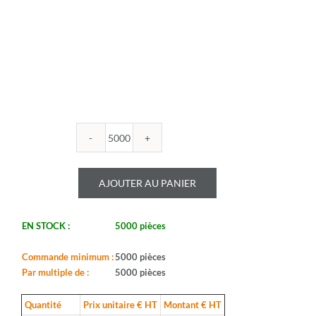
quantité
de
ROYALOHM
AJOUTER AU PANIER
-
R1206B
180U
EN STOCK :
5000 pièces
-
Boitier:
1206
Commande minimum :
5000 pièces
-
Par multiple de :
5000 pièces
Valeur:
180ohm
Quantité
Prix unitaire € HT
Montant € HT
-