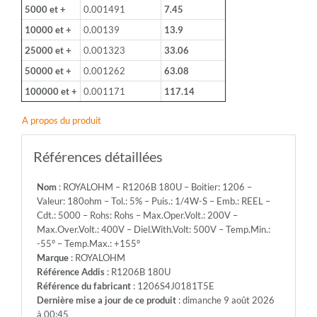
5000 et +
0.001491
7.45
Tol.:
5%
10000 et +
0.00139
13.9
-
25000 et +
0.001323
33.06
Puis.:
1/4W-
50000 et +
0.001262
63.08
S
100000 et +
0.001171
117.14
-
Emb.:
A propos du produit
REEL
-
Cdt.:
Références détaillées
5000
-
Nom
: ROYALOHM – R1206B 180U – Boitier: 1206 –
Rohs:
Valeur: 180ohm – Tol.: 5% – Puis.: 1/4W-S – Emb.: REEL –
Rohs
Cdt.: 5000 – Rohs: Rohs – Max.Oper.Volt.: 200V –
-
Max.Over.Volt.: 400V – Diel.With.Volt: 500V – Temp.Min.:
Max.Oper.Volt.:
-55° – Temp.Max.: +155°
200V
Marque
: ROYALOHM
-
Référence Addis
: R1206B 180U
Max.Over.Volt.:
Référence du fabricant
: 1206S4J0181T5E
400V
Dernière mise a jour de ce produit
: dimanche 9 août 2026
-
à 00:45