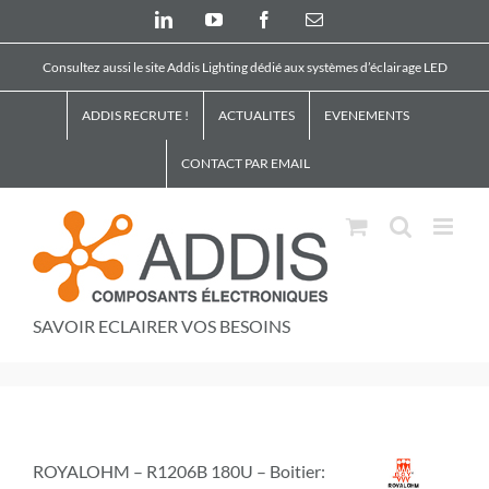
Skip
LinkedIn
YouTube
Facebook
Email
to
content
Consultez aussi le site Addis Lighting dédié aux systèmes d’éclairage LED
ADDIS RECRUTE !
ACTUALITES
EVENEMENTS
CONTACT PAR EMAIL
SAVOIR ECLAIRER VOS BESOINS
ROYALOHM – R1206B 180U – Boitier: