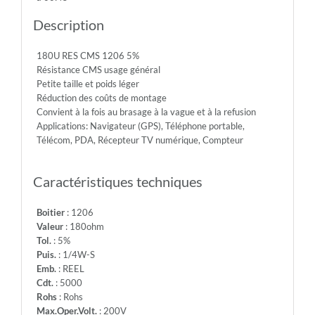
Diel.With.Volt:
500V
Description
-
Temp.Min.:
180U RES CMS 1206 5%
-55°
Résistance CMS usage général
-
Petite taille et poids léger
Temp.Max.:
Réduction des coûts de montage
+155°
Convient à la fois au brasage à la vague et à la refusion
Applications: Navigateur (GPS), Téléphone portable,
Télécom, PDA, Récepteur TV numérique, Compteur
Caractéristiques techniques
Boitier
: 1206
Valeur
: 180ohm
Tol.
: 5%
Puis.
: 1/4W-S
Emb.
: REEL
Cdt.
: 5000
Rohs
: Rohs
Max.Oper.Volt.
: 200V