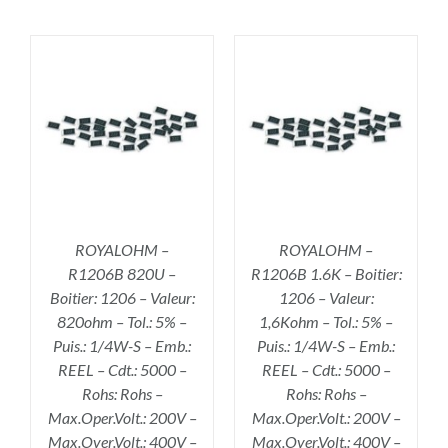
R
AJOUTER AU PANIER
/
DÉTAILS
ROYALOHM –
ROYALOHM –
R1206B 820U –
R1206B 1.6K – Boitier:
Boitier: 1206 – Valeur:
1206 – Valeur:
820ohm – Tol.: 5% –
1,6Kohm – Tol.: 5% –
Puis.: 1/4W-S – Emb.:
Puis.: 1/4W-S – Emb.:
REEL – Cdt.: 5000 –
REEL – Cdt.: 5000 –
Rohs: Rohs –
Rohs: Rohs –
Max.Oper.Volt.: 200V –
Max.Oper.Volt.: 200V –
Max.Over.Volt.: 400V –
Max.Over.Volt.: 400V –