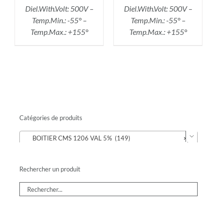
Diel.With.Volt: 500V –
Diel.With.Volt: 500V –
Temp.Min.: -55° –
Temp.Min.: -55° –
Temp.Max.: +155°
Temp.Max.: +155°
Catégories de produits

BOITIER CMS 1206 VAL 5% (149)
×
Rechercher un produit