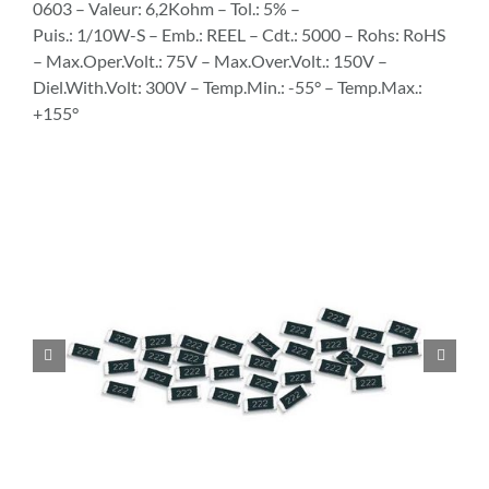
0603 – Valeur: 6,2Kohm – Tol.: 5% –
Puis.: 1/10W-S – Emb.: REEL – Cdt.: 5000 – Rohs: RoHS
– Max.Oper.Volt.: 75V – Max.Over.Volt.: 150V –
Diel.With.Volt: 300V – Temp.Min.: -55° – Temp.Max.:
+155°

