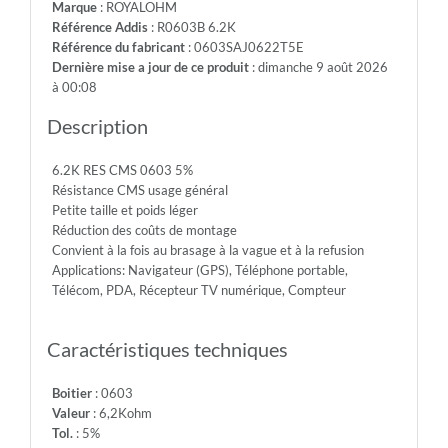
Marque
: ROYALOHM
-
Référence Addis
: R0603B 6.2K
Max.Over.Volt.:
Référence du fabricant
: 0603SAJ0622T5E
150V
Dernière mise a jour de ce produit
: dimanche 9 août 2026
-
à 00:08
Diel.With.Volt:
300V
Description
-
Temp.Min.:
6.2K RES CMS 0603 5%
-55°
Résistance CMS usage général
-
Petite taille et poids léger
Temp.Max.:
Réduction des coûts de montage
+155°
Convient à la fois au brasage à la vague et à la refusion
Applications: Navigateur (GPS), Téléphone portable,
Télécom, PDA, Récepteur TV numérique, Compteur
Caractéristiques techniques
Boitier
: 0603
Valeur
: 6,2Kohm
Tol.
: 5%