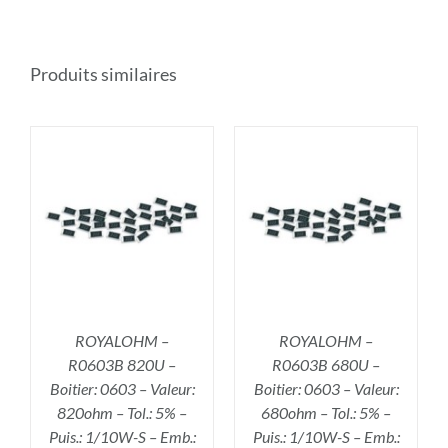
Produits similaires
R
AJOUTER AU PANIER
/
DÉTAILS
ROYALOHM –
ROYALOHM –
R0603B 820U –
R0603B 680U –
Boitier: 0603 – Valeur:
Boitier: 0603 – Valeur:
820ohm – Tol.: 5% –
680ohm – Tol.: 5% –
Puis.: 1/10W-S – Emb.:
Puis.: 1/10W-S – Emb.: