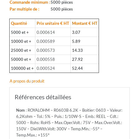
0603
Commande minimum :
5000 pièces
-
Par multiple de :
5000 pièces
Valeur:
6,2Kohm
Quantité
Prix unitaire € HT
Montant € HT
-
5000 et +
0.000614
3.07
Tol.:
5%
10000 et +
0.000589
5.89
-
25000 et +
0.000573
14.33
Puis.:
1/10W-
50000 et +
0.000558
27.92
S
100000 et +
0.000524
52.44
-
Emb.:
A propos du produit
REEL
-
Cdt.:
Références détaillées
5000
-
Nom
: ROYALOHM – R0603B 6.2K – Boitier: 0603 – Valeur:
Rohs:
6,2Kohm – Tol.: 5% – Puis.: 1/10W-S – Emb.: REEL – Cdt.:
RoHS
5000 – Rohs: RoHS – Max.Oper.Volt.: 75V – Max.Over.Volt.:
-
150V – Diel.With.Volt: 300V – Temp.Min.: -55° –
Max.Oper.Volt.:
Temp.Max.: +155°
75V