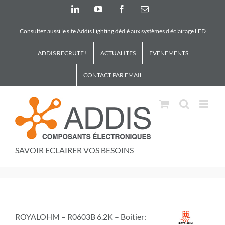
Skip
LinkedIn
YouTube
Facebook
Email
to
content
Consultez aussi le site Addis Lighting dédié aux systèmes d’éclairage LED
ADDIS RECRUTE !
ACTUALITES
EVENEMENTS
CONTACT PAR EMAIL
SAVOIR ECLAIRER VOS BESOINS
ROYALOHM – R0603B 6.2K – Boitier: