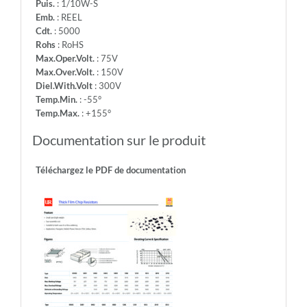
Puis.
: 1/10W-S
Emb.
: REEL
Cdt.
: 5000
Rohs
: RoHS
Max.Oper.Volt.
: 75V
Max.Over.Volt.
: 150V
Diel.With.Volt
: 300V
Temp.Min.
: -55°
Temp.Max.
: +155°
Documentation sur le produit
Téléchargez le PDF de documentation