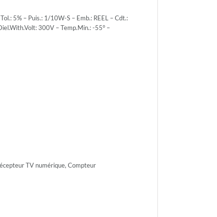
l.: 5% – Puis.: 1/10W-S – Emb.: REEL – Cdt.:
iel.With.Volt: 300V – Temp.Min.: -55° –
r.Volt.:
r.Volt.:
 Récepteur TV numérique, Compteur
h.Volt:
n.: