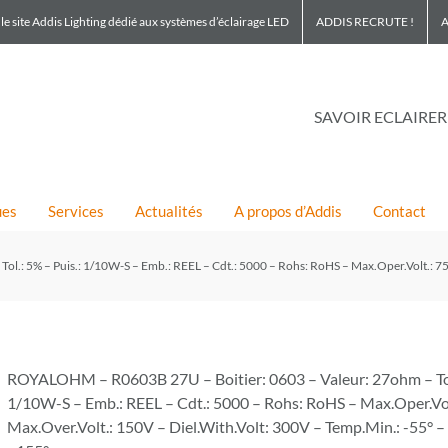
le site Addis Lighting dédié aux systèmes d’éclairage LED
ADDIS RECRUTE !
A
SAVOIR ECLAIRER
ues
Services
Actualités
A propos d’Addis
Contact
.: 5% – Puis.: 1/10W-S – Emb.: REEL – Cdt.: 5000 – Rohs: RoHS – Max.Oper.Volt.: 75V
ROYALOHM – R0603B 27U – Boitier: 0603 – Valeur: 27ohm – Tol.
1/10W-S – Emb.: REEL – Cdt.: 5000 – Rohs: RoHS – Max.Oper.Vol
Max.Over.Volt.: 150V – Diel.With.Volt: 300V – Temp.Min.: -55° 