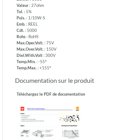
-
Valeur
: 27ohm
Temp.M
Tol.
: 5%
+155°
Puis.
: 1/10W-S
Emb.
: REEL
Cdt.
: 5000
Rohs
: RoHS
Max.Oper.Volt.
: 75V
Max.Over.Volt.
: 150V
Diel.With.Volt
: 300V
Temp.Min.
: -55°
Temp.Max.
: +155°
Documentation sur le produit
Téléchargez le PDF de documentation