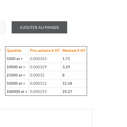
AJOUTER AU PANIER
é
LOHM
s
Quantité
Prix unitaire € HT
Montant € HT
B
5000 et +
0.000343
1.71
10000 et +
0.000329
3.29
25000 et +
0.00032
8
50000 et +
0.000312
15.58
100000 et +
0.000293
29.27
-