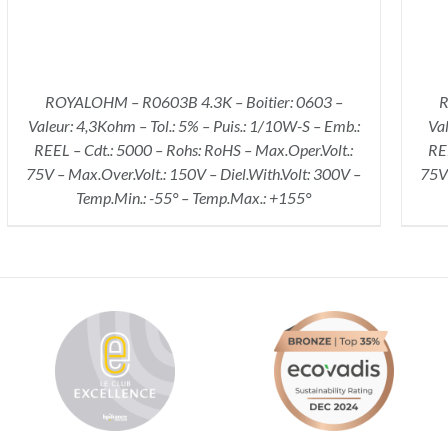
ROYALOHM – R0603B 4.3K – Boitier: 0603 –
R
Valeur: 4,3Kohm – Tol.: 5% – Puis.: 1/10W-S – Emb.:
Val
REEL – Cdt.: 5000 – Rohs: RoHS – Max.Oper.Volt.:
REE
75V – Max.Over.Volt.: 150V – Diel.With.Volt: 300V –
75V 
Temp.Min.: -55° – Temp.Max.: +155°