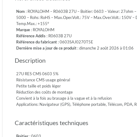
S
Nom
: ROYALOHM – R0603B 27U – Boitier: 0603 – Valeur: 27ohm – To
-
5000 – Rohs: RoHS – Max.Oper.Volt.: 75V – Max.Over.Volt.: 150V – D
Emb.:
Temp.Max.: +155°
REEL
Marque
: ROYALOHM
-
Référence Addis
: R0603B 27U
Cdt.:
Référence du fabricant
: 0603SAJ0270T5E
5000
Dernière mise a jour de ce produit
: dimanche 2 août 2026 à 01:06
-
Rohs:
Description
RoHS
-
Max.Ope
27U RES CMS 0603 5%
75V
Résistance CMS usage général
-
Petite taille et poids léger
Max.Ove
Réduction des coûts de montage
150V
Convient à la fois au brasage à la vague et à la refusion
-
Applications: Navigateur (GPS), Téléphone portable, Télécom, PDA,
Diel.Wit
300V
Caractéristiques techniques
-
Temp.Mi
-55°
Boitier
: 0603