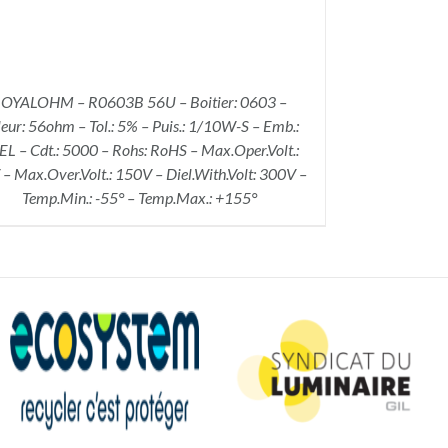
OYALOHM – R0603B 56U – Boitier: 0603 –
eur: 56ohm – Tol.: 5% – Puis.: 1/10W-S – Emb.:
L – Cdt.: 5000 – Rohs: RoHS – Max.Oper.Volt.:
– Max.Over.Volt.: 150V – Diel.With.Volt: 300V –
Temp.Min.: -55° – Temp.Max.: +155°