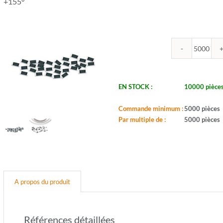
+155°
quantit
de
ROYA
-
EN STOCK :
10000 pièce
R0603
27U
Commande minimum :
5000 pièces
-
Par multiple de :
5000 pièces
Boitier:
0603
-
Valeur:
27ohm
-
A propos du produit
Tol.:
5%
-
Puis.:
Références détaillées
1/10W