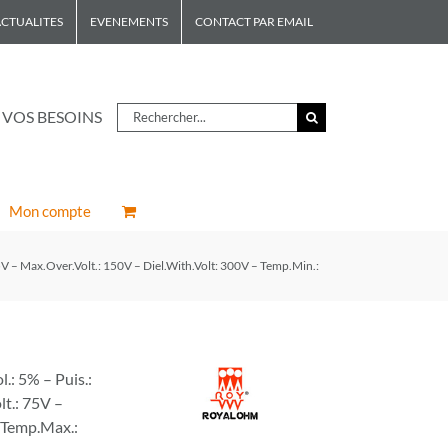
CTUALITES
EVENEMENTS
CONTACT PAR EMAIL
Rechercher
 VOS BESOINS
Mon compte
 – Max.Over.Volt.: 150V – Diel.With.Volt: 300V – Temp.Min.:
: 5% – Puis.:
t.: 75V –
– Temp.Max.: