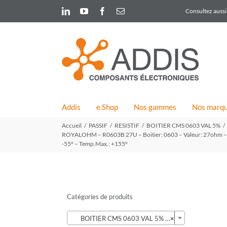
Skip
LinkedIn
YouTube
Facebook
Email
Consultez aussi 
to
content
Addis
e.Shop
Nos gammes
Nos marq
Accueil
PASSIF
RESISTIF
BOITIER CMS 0603 VAL 5%
ROYALOHM – R0603B 27U – Boitier: 0603 – Valeur: 27ohm – Tol
-55° – Temp.Max.: +155°
Catégories de produits

BOITIER CMS 0603 VAL 5% (121)
×