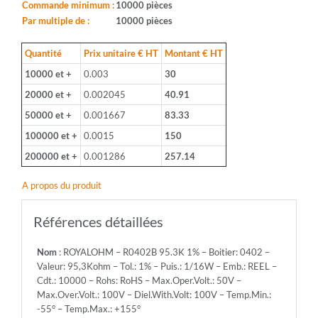
Boitier:
Commande minimum :
10000 pièces
0402
Par multiple de :
10000 pièces
-
Valeur:
Quantité
Prix unitaire € HT
Montant € HT
95,3Kohm
10000 et +
0.003
30
-
Tol.:
20000 et +
0.002045
40.91
1%
50000 et +
0.001667
83.33
-
Puis.:
100000 et +
0.0015
150
1/16W
200000 et +
0.001286
257.14
-
Emb.:
A propos du produit
REEL
-
Cdt.:
Références détaillées
10000
-
Nom
: ROYALOHM – R0402B 95.3K 1% – Boitier: 0402 –
Rohs:
Valeur: 95,3Kohm – Tol.: 1% – Puis.: 1/16W – Emb.: REEL –
RoHS
Cdt.: 10000 – Rohs: RoHS – Max.Oper.Volt.: 50V –
-
Max.Over.Volt.: 100V – Diel.With.Volt: 100V – Temp.Min.:
Max.Oper.Volt.:
-55° – Temp.Max.: +155°
50V