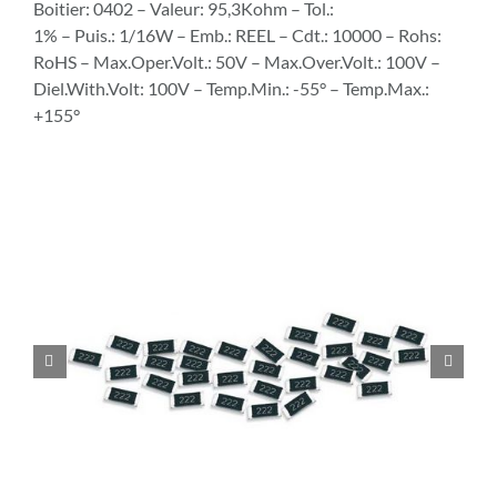
Boitier: 0402 – Valeur: 95,3Kohm – Tol.:
1% – Puis.: 1/16W – Emb.: REEL – Cdt.: 10000 – Rohs:
RoHS – Max.Oper.Volt.: 50V – Max.Over.Volt.: 100V –
Diel.With.Volt: 100V – Temp.Min.: -55° – Temp.Max.:
+155°

