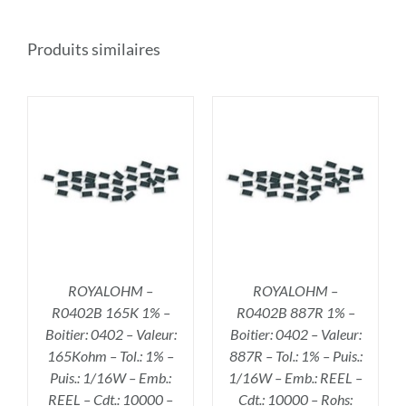
Produits similaires
R
AJOUTER AU PANIER
/
DÉTAILS
ROYALOHM –
ROYALOHM –
R0402B 165K 1% –
R0402B 887R 1% –
Boitier: 0402 – Valeur:
Boitier: 0402 – Valeur:
165Kohm – Tol.: 1% –
887R – Tol.: 1% – Puis.:
Puis.: 1/16W – Emb.:
1/16W – Emb.: REEL –
REEL – Cdt.: 10000 –
Cdt.: 10000 – Rohs: