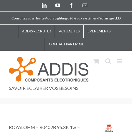
Skip
LinkedIn
YouTube
Facebook
Email
to
content
Consultez aussi le site Addis Lighting dédié aux systèmes d’éclairage LED
ADDIS RECRUTE !
ACTUALITES
EVENEMENTS
CONTACT PAR EMAIL
SAVOIR ECLAIRER VOS BESOINS
ROYALOHM – R0402B 95.3K 1% –