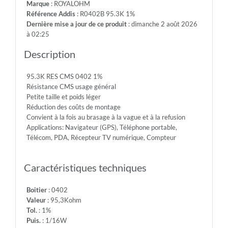
Marque
: ROYALOHM
-
Référence Addis
: R0402B 95.3K 1%
Max.Over.Volt.:
Dernière mise a jour de ce produit
: dimanche 2 août 2026
100V
à 02:25
-
Diel.With.Volt:
Description
100V
-
95.3K RES CMS 0402 1%
Temp.Min.:
Résistance CMS usage général
-55°
Petite taille et poids léger
-
Réduction des coûts de montage
Temp.Max.:
Convient à la fois au brasage à la vague et à la refusion
+155°
Applications: Navigateur (GPS), Téléphone portable,
Télécom, PDA, Récepteur TV numérique, Compteur
Caractéristiques techniques
Boitier
: 0402
Valeur
: 95,3Kohm
Tol.
: 1%
Puis.
: 1/16W