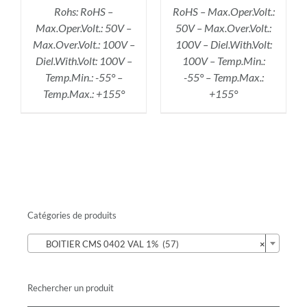
Rohs: RoHS –
RoHS – Max.Oper.Volt.:
Max.Oper.Volt.: 50V –
50V – Max.Over.Volt.:
Max.Over.Volt.: 100V –
100V – Diel.With.Volt:
Diel.With.Volt: 100V –
100V – Temp.Min.:
Temp.Min.: -55° –
-55° – Temp.Max.:
Temp.Max.: +155°
+155°
Catégories de produits

BOITIER CMS 0402 VAL 1% (57)
×
Rechercher un produit