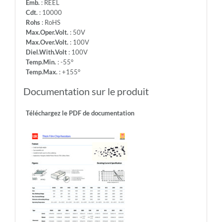
Emb.
: REEL
Cdt.
: 10000
Rohs
: RoHS
Max.Oper.Volt.
: 50V
Max.Over.Volt.
: 100V
Diel.With.Volt
: 100V
Temp.Min.
: -55°
Temp.Max.
: +155°
Documentation sur le produit
Téléchargez le PDF de documentation