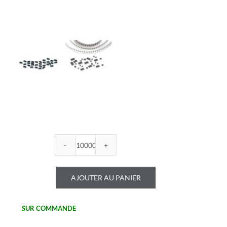
quantité
de
ROYALOHM
AJOUTER AU PANIER
-
R0402B
750U
SUR COMMANDE
1%
-