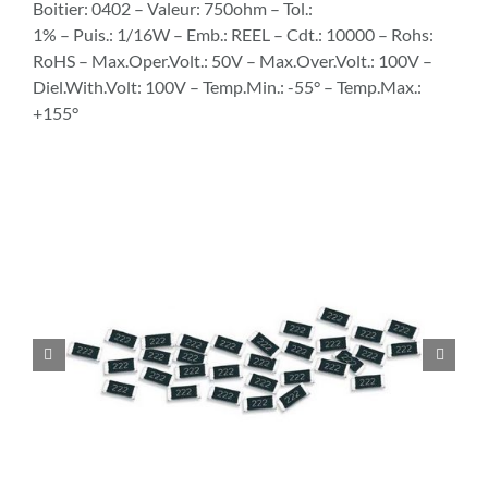
Boitier: 0402 – Valeur: 750ohm – Tol.:
1% – Puis.: 1/16W – Emb.: REEL – Cdt.: 10000 – Rohs:
RoHS – Max.Oper.Volt.: 50V – Max.Over.Volt.: 100V –
Diel.With.Volt: 100V – Temp.Min.: -55° – Temp.Max.:
+155°

