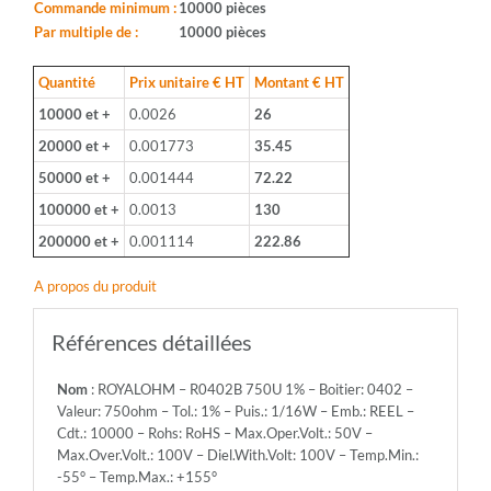
Boitier:
Commande minimum :
10000 pièces
0402
Par multiple de :
10000 pièces
-
Valeur:
Quantité
Prix unitaire € HT
Montant € HT
750ohm
10000 et +
0.0026
26
-
Tol.:
20000 et +
0.001773
35.45
1%
50000 et +
0.001444
72.22
-
Puis.:
100000 et +
0.0013
130
1/16W
200000 et +
0.001114
222.86
-
Emb.:
A propos du produit
REEL
-
Cdt.:
Références détaillées
10000
-
Nom
: ROYALOHM – R0402B 750U 1% – Boitier: 0402 –
Rohs:
Valeur: 750ohm – Tol.: 1% – Puis.: 1/16W – Emb.: REEL –
RoHS
Cdt.: 10000 – Rohs: RoHS – Max.Oper.Volt.: 50V –
-
Max.Over.Volt.: 100V – Diel.With.Volt: 100V – Temp.Min.:
Max.Oper.Volt.:
-55° – Temp.Max.: +155°
50V