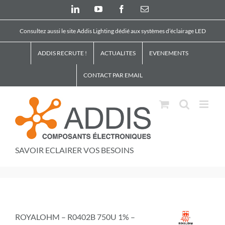
Skip
LinkedIn
YouTube
Facebook
Email
to
content
Consultez aussi le site Addis Lighting dédié aux systèmes d’éclairage LED
ADDIS RECRUTE !
ACTUALITES
EVENEMENTS
CONTACT PAR EMAIL
SAVOIR ECLAIRER VOS BESOINS
ROYALOHM – R0402B 750U 1% –