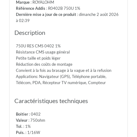
Marque
: ROYALOHM
-
Référence Addis
: R0402B 750U 1%
Max.Over.Volt.:
Dernière mise a jour de ce produit
: dimanche 2 août 2026
100V
à 02:39
-
Diel.With.Volt:
Description
100V
-
750U RES CMS 0402 1%
Temp.Min.:
Résistance CMS usage général
-55°
Petite taille et poids léger
-
Réduction des coûts de montage
Temp.Max.:
Convient à la fois au brasage à la vague et à la refusion
+155°
Applications: Navigateur (GPS), Téléphone portable,
Télécom, PDA, Récepteur TV numérique, Compteur
Caractéristiques techniques
Boitier
: 0402
Valeur
: 750ohm
Tol.
: 1%
Puis.
: 1/16W