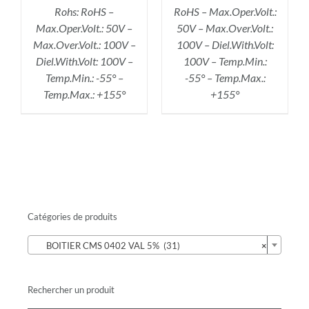
Rohs: RoHS –
RoHS – Max.Oper.Volt.:
Max.Oper.Volt.: 50V –
50V – Max.Over.Volt.:
Max.Over.Volt.: 100V –
100V – Diel.With.Volt:
Diel.With.Volt: 100V –
100V – Temp.Min.:
Temp.Min.: -55° –
-55° – Temp.Max.:
Temp.Max.: +155°
+155°
Catégories de produits

BOITIER CMS 0402 VAL 5% (31)
×
Rechercher un produit