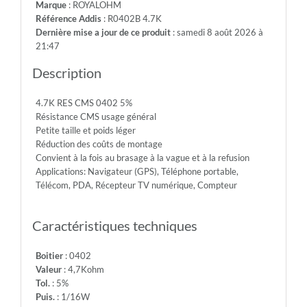
Marque
: ROYALOHM
Max.Over.Volt.:
Référence Addis
: R0402B 4.7K
100V
Dernière mise a jour de ce produit
: samedi 8 août 2026 à
-
21:47
Diel.With.Volt:
100V
Description
-
Temp.Min.:
4.7K RES CMS 0402 5%
-55°
Résistance CMS usage général
-
Petite taille et poids léger
Temp.Max.:
Réduction des coûts de montage
+155°
Convient à la fois au brasage à la vague et à la refusion
Applications: Navigateur (GPS), Téléphone portable,
Télécom, PDA, Récepteur TV numérique, Compteur
Caractéristiques techniques
Boitier
: 0402
Valeur
: 4,7Kohm
Tol.
: 5%
Puis.
: 1/16W