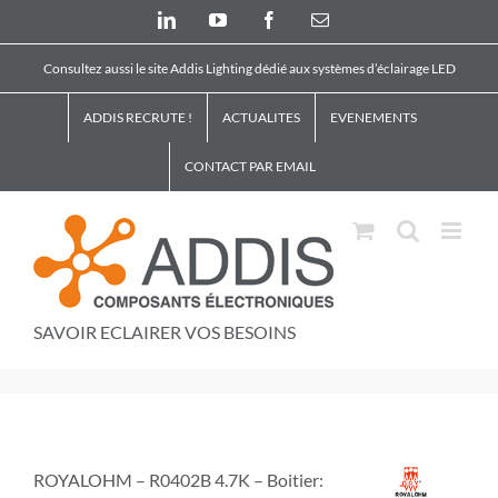
Skip
LinkedIn
YouTube
Facebook
Email
to
content
Consultez aussi le site Addis Lighting dédié aux systèmes d’éclairage LED
ADDIS RECRUTE !
ACTUALITES
EVENEMENTS
CONTACT PAR EMAIL
SAVOIR ECLAIRER VOS BESOINS
ROYALOHM – R0402B 4.7K – Boitier: