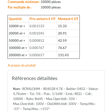
0402
Commande minimum :
10000 pièces
-
Par multiple de :
10000 pièces
Valeur:
4,7Kohm
Quantité
Prix unitaire € HT
Montant € HT
-
10000 et +
0.001533
15.33
Tol.:
5%
20000 et +
0.001045
20.91
-
50000 et +
0.000852
42.59
Puis.:
1/16W
100000 et +
0.000767
76.67
-
200000 et +
0.000657
131.43
Emb.:
REEL
A propos du produit
-
Cdt.:
10000
Références détaillées
-
Rohs:
Nom
: ROYALOHM – R0402B 4.7K – Boitier: 0402 – Valeur:
RoHS
4,7Kohm – Tol.: 5% – Puis.: 1/16W – Emb.: REEL – Cdt.:
-
10000 – Rohs: RoHS – Max.Oper.Volt.: 50V –
Max.Oper.Volt.:
Max.Over.Volt.: 100V – Diel.With.Volt: 100V – Temp.Min.:
50V
-55° – Temp.Max.: +155°
-