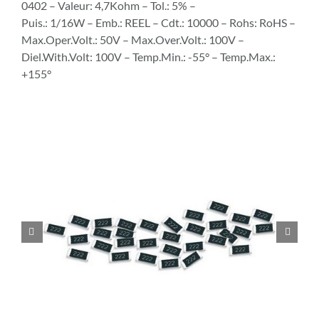
0402 – Valeur: 4,7Kohm – Tol.: 5% –
Puis.: 1/16W – Emb.: REEL – Cdt.: 10000 – Rohs: RoHS –
Max.Oper.Volt.: 50V – Max.Over.Volt.: 100V –
Diel.With.Volt: 100V – Temp.Min.: -55° – Temp.Max.:
+155°

