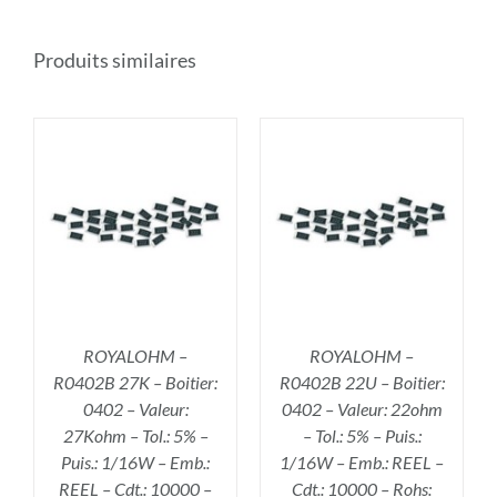
Produits similaires
R
AJOUTER AU PANIER
/
DÉTAILS
ROYALOHM –
ROYALOHM –
R0402B 27K – Boitier:
R0402B 22U – Boitier:
0402 – Valeur:
0402 – Valeur: 22ohm
27Kohm – Tol.: 5% –
– Tol.: 5% – Puis.:
Puis.: 1/16W – Emb.:
1/16W – Emb.: REEL –
REEL – Cdt.: 10000 –
Cdt.: 10000 – Rohs: