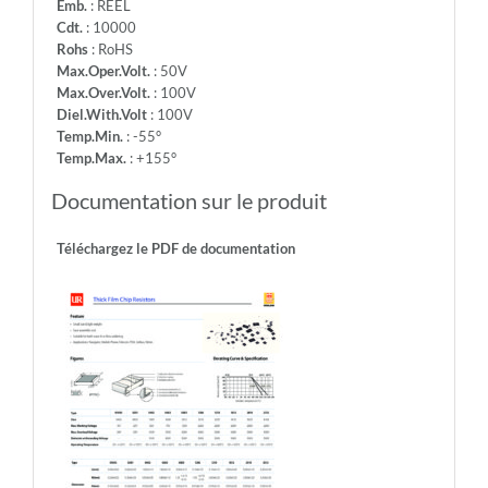
Emb.
: REEL
Cdt.
: 10000
Rohs
: RoHS
Max.Oper.Volt.
: 50V
Max.Over.Volt.
: 100V
Diel.With.Volt
: 100V
Temp.Min.
: -55°
Temp.Max.
: +155°
Documentation sur le produit
Téléchargez le PDF de documentation