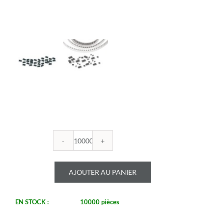
quantité
de
ROYALOHM
AJOUTER AU PANIER
-
R0402B
470K
EN STOCK :
10000 pièces
-
Boitier: