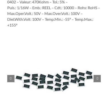
0402 – Valeur: 470Kohm – Tol.: 5% –
Puis.: 1/16W – Emb.: REEL – Cdt.: 10000 – Rohs: RoHS –
Max.Oper.Volt.: 50V – Max.Over.Volt.: 100V –
Diel.With.Volt: 100V – Temp.Min.: -55° – Temp.Max.:
+155°

