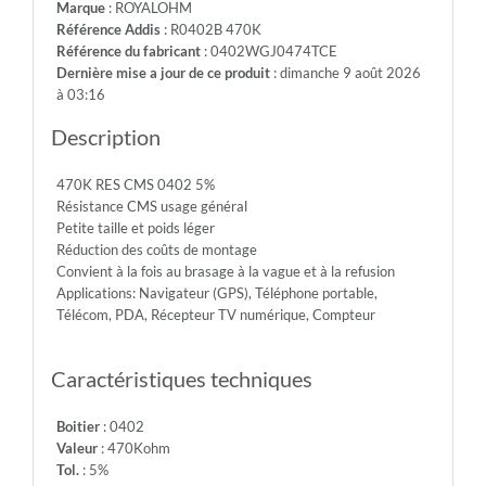
Marque
: ROYALOHM
Max.Over.Volt.:
Référence Addis
: R0402B 470K
100V
Référence du fabricant
: 0402WGJ0474TCE
-
Dernière mise a jour de ce produit
: dimanche 9 août 2026
Diel.With.Volt:
à 03:16
100V
-
Description
Temp.Min.:
-55°
470K RES CMS 0402 5%
-
Résistance CMS usage général
Temp.Max.:
Petite taille et poids léger
+155°
Réduction des coûts de montage
Convient à la fois au brasage à la vague et à la refusion
Applications: Navigateur (GPS), Téléphone portable,
Télécom, PDA, Récepteur TV numérique, Compteur
Caractéristiques techniques
Boitier
: 0402
Valeur
: 470Kohm
Tol.
: 5%