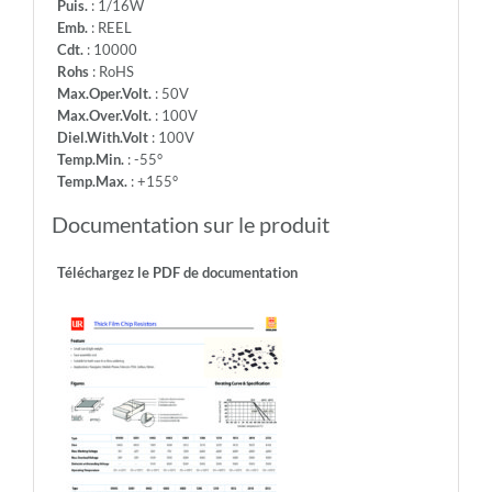
Puis.
: 1/16W
Emb.
: REEL
Cdt.
: 10000
Rohs
: RoHS
Max.Oper.Volt.
: 50V
Max.Over.Volt.
: 100V
Diel.With.Volt
: 100V
Temp.Min.
: -55°
Temp.Max.
: +155°
Documentation sur le produit
Téléchargez le PDF de documentation