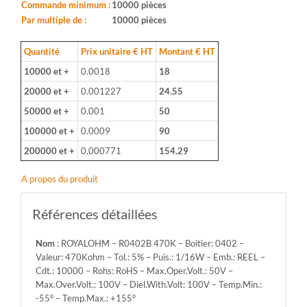
0402
Commande minimum :
10000 pièces
-
Par multiple de :
10000 pièces
Valeur:
470Kohm
Quantité
Prix unitaire € HT
Montant € HT
-
10000 et +
0.0018
18
Tol.:
5%
20000 et +
0.001227
24.55
-
50000 et +
0.001
50
Puis.:
1/16W
100000 et +
0.0009
90
-
200000 et +
0.000771
154.29
Emb.:
REEL
A propos du produit
-
Cdt.:
10000
Références détaillées
-
Rohs:
Nom
: ROYALOHM – R0402B 470K – Boitier: 0402 –
RoHS
Valeur: 470Kohm – Tol.: 5% – Puis.: 1/16W – Emb.: REEL –
-
Cdt.: 10000 – Rohs: RoHS – Max.Oper.Volt.: 50V –
Max.Oper.Volt.:
Max.Over.Volt.: 100V – Diel.With.Volt: 100V – Temp.Min.:
50V
-55° – Temp.Max.: +155°
-