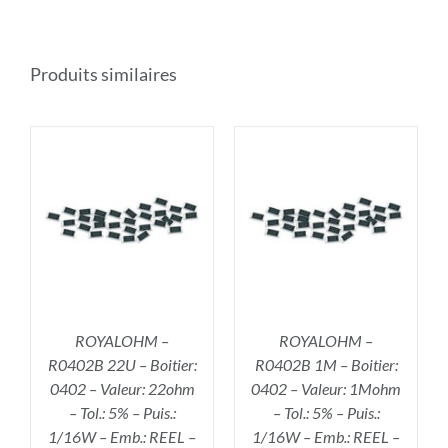
Produits similaires
R
AJOUTER AU PANIER
/
DÉTAILS
ROYALOHM –
ROYALOHM –
R0402B 22U – Boitier:
R0402B 1M – Boitier:
0402 – Valeur: 22ohm
0402 – Valeur: 1Mohm
– Tol.: 5% – Puis.:
– Tol.: 5% – Puis.:
1/16W – Emb.: REEL –
1/16W – Emb.: REEL –