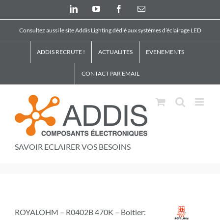
Skip
LinkedIn
YouTube
Facebook
Email
to
content
Consultez aussi le site Addis Lighting dédié aux systèmes d’éclairage LED
ADDIS RECRUTE !
ACTUALITES
EVENEMENTS
CONTACT PAR EMAIL
SAVOIR ECLAIRER VOS BESOINS
ROYALOHM – R0402B 470K – Boitier: