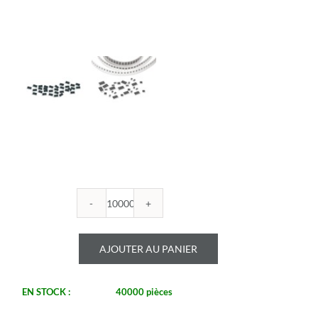
quantité
de
ROYALOHM
AJOUTER AU PANIER
-
R0402B
14K
EN STOCK :
40000 pièces
1%
-