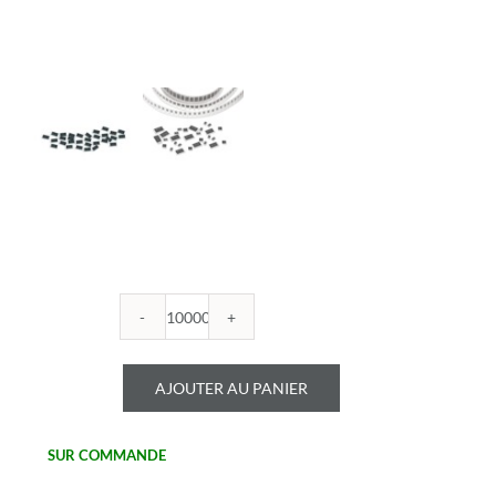
quantité
de
ROYALOHM
AJOUTER AU PANIER
-
R0402B
120U
SUR COMMANDE
1%
-