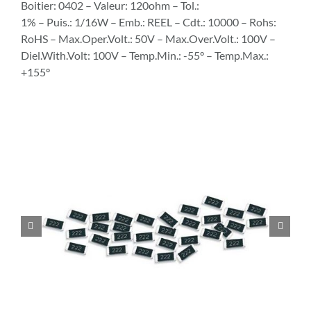
Boitier: 0402 – Valeur: 120ohm – Tol.:
1% – Puis.: 1/16W – Emb.: REEL – Cdt.: 10000 – Rohs:
RoHS – Max.Oper.Volt.: 50V – Max.Over.Volt.: 100V –
Diel.With.Volt: 100V – Temp.Min.: -55° – Temp.Max.:
+155°

