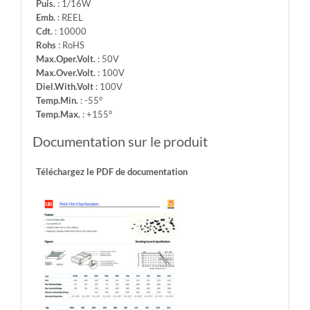
Puis.
: 1/16W
Emb.
: REEL
Cdt.
: 10000
Rohs
: RoHS
Max.Oper.Volt.
: 50V
Max.Over.Volt.
: 100V
Diel.With.Volt
: 100V
Temp.Min.
: -55°
Temp.Max.
: +155°
Documentation sur le produit
Téléchargez le PDF de documentation