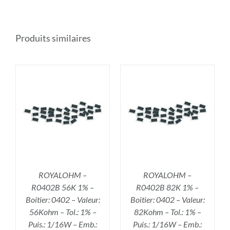
Produits similaires
R
AJOUTER AU PANIER
/
DÉTAILS
ROYALOHM –
ROYALOHM –
R0402B 56K 1% –
R0402B 82K 1% –
Boitier: 0402 – Valeur:
Boitier: 0402 – Valeur:
56Kohm – Tol.: 1% –
82Kohm – Tol.: 1% –
Puis.: 1/16W – Emb.:
Puis.: 1/16W – Emb.: