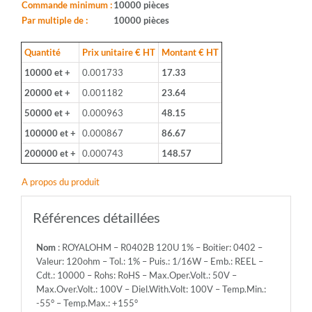
Boitier:
Commande minimum :
10000 pièces
0402
Par multiple de :
10000 pièces
-
Valeur:
Quantité
Prix unitaire € HT
Montant € HT
120ohm
10000 et +
0.001733
17.33
-
Tol.:
20000 et +
0.001182
23.64
1%
50000 et +
0.000963
48.15
-
Puis.:
100000 et +
0.000867
86.67
1/16W
200000 et +
0.000743
148.57
-
Emb.:
A propos du produit
REEL
-
Cdt.:
Références détaillées
10000
-
Nom
: ROYALOHM – R0402B 120U 1% – Boitier: 0402 –
Rohs:
Valeur: 120ohm – Tol.: 1% – Puis.: 1/16W – Emb.: REEL –
RoHS
Cdt.: 10000 – Rohs: RoHS – Max.Oper.Volt.: 50V –
-
Max.Over.Volt.: 100V – Diel.With.Volt: 100V – Temp.Min.:
Max.Oper.Volt.:
-55° – Temp.Max.: +155°
50V