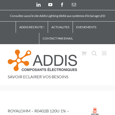
Skip
LinkedIn
YouTube
Facebook
Email
to
content
Consultez aussi le site Addis Lighting dédié aux systèmes d’éclairage LED
ADDIS RECRUTE !
ACTUALITES
EVENEMENTS
CONTACT PAR EMAIL
SAVOIR ECLAIRER VOS BESOINS
ROYALOHM – R0402B 120U 1% –