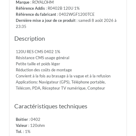
Marque
: ROYALOHM
-
Référence Addis
: R0402B 120U 1%
Max.Over.Volt.:
Référence du fabricant
: 0402WGF1200TCE
100V
Dernière mise a jour de ce produit
: samedi 8 août 2026 à
-
23:35
Diel.With.Volt:
100V
Description
-
Temp.Min.:
120U RES CMS 0402 1%
-55°
Résistance CMS usage général
-
Petite taille et poids léger
Temp.Max.:
Réduction des coûts de montage
+155°
Convient à la fois au brasage à la vague et à la refusion
Applications: Navigateur (GPS), Téléphone portable,
Télécom, PDA, Récepteur TV numérique, Compteur
Caractéristiques techniques
Boitier
: 0402
Valeur
: 120ohm
Tol.
: 1%