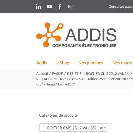
Skip
LinkedIn
YouTube
Facebook
Email
Consultez aussi 
to
content
Addis
e.Shop
Nos gammes
Nos marq
Accueil
PASSIF
RESISTIF
BOITIER CMS 2512 VAL 5%
ROYALOHM – R2512B 1K 5% – Boitier: 2512 – Valeur: 1Kohm – To
-55° – Temp.Max.: +155°
Catégories de produits

BOITIER CMS 2512 VAL 5% (57)
×