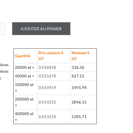
AJOUTER AU PANIER
é
LOHM
Prix unitaire €
Montant €
B
Quantité
HT
HT
ièces
20000 et +
0.016818
336.36
ièces
40000 et +
0.015678
627.12
g
100000 et
0.014919
1491.94
+
200000 et
0.014231
2846.15
+
400000 et
0.013214
5285.71
+