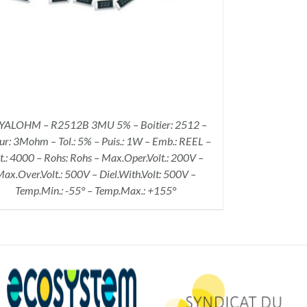
ALOHM – R2512B 3MU 5% – Boitier: 2512 –
ur: 3Mohm – Tol.: 5% – Puis.: 1W – Emb.: REEL –
t.: 4000 – Rohs: Rohs – Max.Oper.Volt.: 200V –
ax.Over.Volt.: 500V – Diel.With.Volt: 500V –
Temp.Min.: -55° – Temp.Max.: +155°