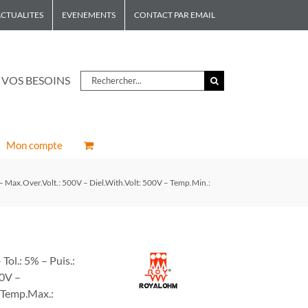
CTUALITES
EVENEMENTS
CONTACT PAR EMAIL
Rechercher
 VOS BESOINS
Mon compte
 Max.Over.Volt.: 500V – Diel.With.Volt: 500V – Temp.Min.:
l.: 5% – Puis.:
00V –
– Temp.Max.: