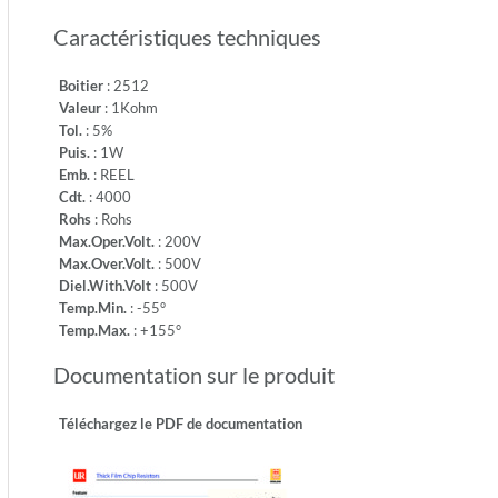
-
Caractéristiques techniques
Temp.M
+155°
Boitier
: 2512
Valeur
: 1Kohm
Tol.
: 5%
Puis.
: 1W
Emb.
: REEL
Cdt.
: 4000
Rohs
: Rohs
Max.Oper.Volt.
: 200V
Max.Over.Volt.
: 500V
Diel.With.Volt
: 500V
Temp.Min.
: -55°
Temp.Max.
: +155°
Documentation sur le produit
Téléchargez le PDF de documentation