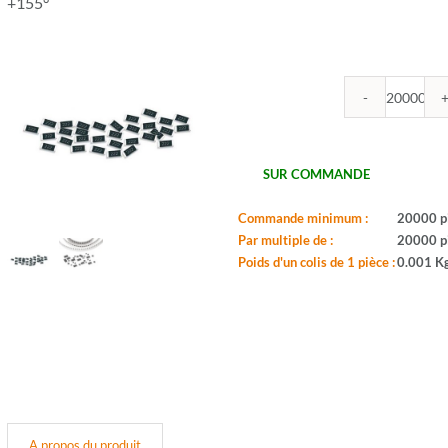
+155°
quantit
de
ROYA
-
SUR COMMANDE
R2512
1K
Commande minimum :
20000 p
5%
Par multiple de :
20000 p
-
Poids d'un colis de 1 pièce :
0.001 K
Boitier:
2512
-
Valeur:
1Kohm
-
Tol.:
5%
-
A propos du produit
Puis.: