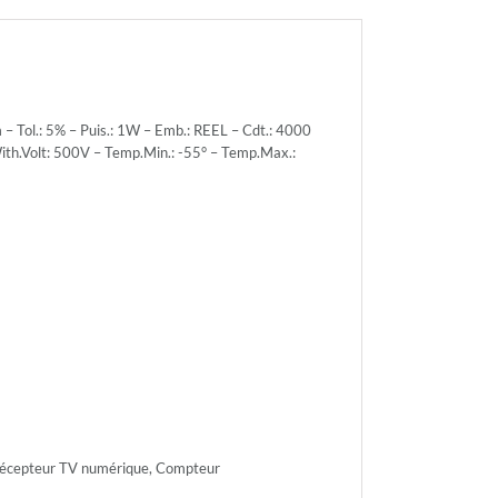
Tol.: 5% – Puis.: 1W – Emb.: REEL – Cdt.: 4000
With.Volt: 500V – Temp.Min.: -55° – Temp.Max.:
r.Volt.:
r.Volt.:
h.Volt:
n.:
 Récepteur TV numérique, Compteur