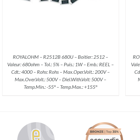
ROYALOHM – R2512B 680U – Boitier: 2512 –
ROY
Valeur: 680ohm – Tol.: 5% – Puis.: 1W – Emb.: REEL –
Vale
Cdt.: 4000 – Rohs: Rohs – Max.Oper.Volt.: 200V –
Cd
Max.Over.Volt.: 500V – Diel.With.Volt: 500V –
M
Temp.Min.: -55° – Temp.Max.: +155°