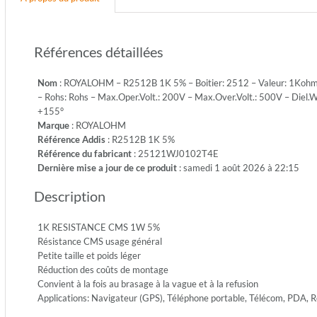
1W
-
Emb.:
Références détaillées
REEL
-
Nom
: ROYALOHM – R2512B 1K 5% – Boitier: 2512 – Valeur: 1Kohm – 
Cdt.:
– Rohs: Rohs – Max.Oper.Volt.: 200V – Max.Over.Volt.: 500V – Diel.
4000
+155°
-
Marque
: ROYALOHM
Rohs:
Référence Addis
: R2512B 1K 5%
Rohs
Référence du fabricant
: 25121WJ0102T4E
-
Dernière mise a jour de ce produit
: samedi 1 août 2026 à 22:15
Max.Ope
200V
Description
-
Max.Ove
500V
1K RESISTANCE CMS 1W 5%
-
Résistance CMS usage général
Diel.Wit
Petite taille et poids léger
500V
Réduction des coûts de montage
-
Convient à la fois au brasage à la vague et à la refusion
Temp.Mi
Applications: Navigateur (GPS), Téléphone portable, Télécom, PDA,
-55°