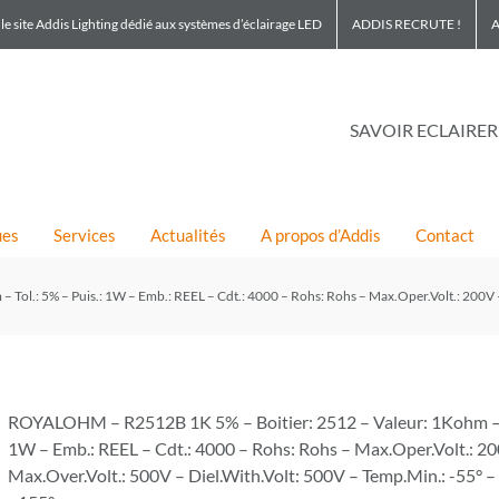
le site Addis Lighting dédié aux systèmes d’éclairage LED
ADDIS RECRUTE !
A
SAVOIR ECLAIRER
ues
Services
Actualités
A propos d’Addis
Contact
l.: 5% – Puis.: 1W – Emb.: REEL – Cdt.: 4000 – Rohs: Rohs – Max.Oper.Volt.: 200V –
ROYALOHM – R2512B 1K 5% – Boitier: 2512 – Valeur: 1Kohm – To
1W – Emb.: REEL – Cdt.: 4000 – Rohs: Rohs – Max.Oper.Volt.: 2
Max.Over.Volt.: 500V – Diel.With.Volt: 500V – Temp.Min.: -55° 