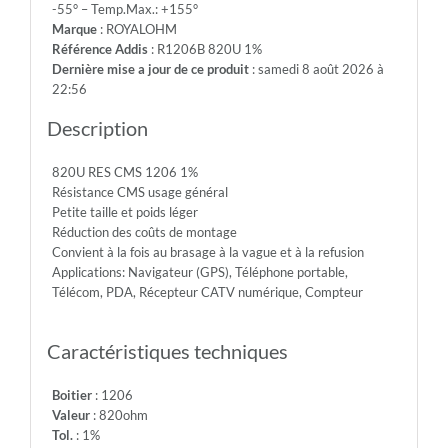
-55° – Temp.Max.: +155°
200V
Marque
: ROYALOHM
-
Référence Addis
: R1206B 820U 1%
Max.Over.Volt.:
Dernière mise a jour de ce produit
: samedi 8 août 2026 à
400V
22:56
-
Diel.With.Volt:
Description
500V
-
820U RES CMS 1206 1%
Temp.Min.:
Résistance CMS usage général
-55°
Petite taille et poids léger
-
Réduction des coûts de montage
Temp.Max.:
Convient à la fois au brasage à la vague et à la refusion
+155°
Applications: Navigateur (GPS), Téléphone portable,
Télécom, PDA, Récepteur CATV numérique, Compteur
Caractéristiques techniques
Boitier
: 1206
Valeur
: 820ohm
Tol.
: 1%