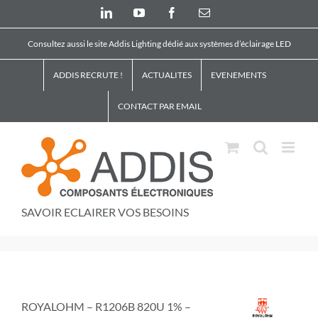
Skip
LinkedIn
YouTube
Facebook
Email
to
content
Consultez aussi le site Addis Lighting dédié aux systèmes d’éclairage LED
ADDIS RECRUTE !
ACTUALITES
EVENEMENTS
CONTACT PAR EMAIL
SAVOIR ECLAIRER VOS BESOINS
ROYALOHM – R1206B 820U 1% –