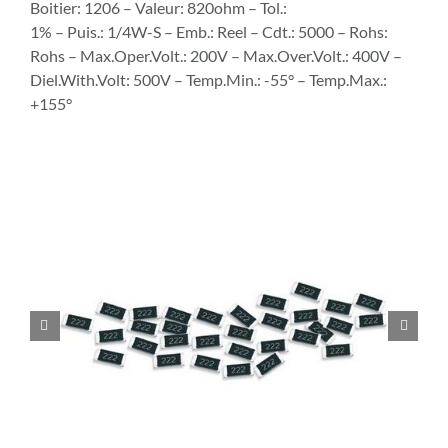
Boitier: 1206 – Valeur: 820ohm – Tol.:
1% – Puis.: 1/4W-S – Emb.: Reel – Cdt.: 5000 – Rohs:
Rohs – Max.Oper.Volt.: 200V – Max.Over.Volt.: 400V –
Diel.With.Volt: 500V – Temp.Min.: -55° – Temp.Max.:
+155°

