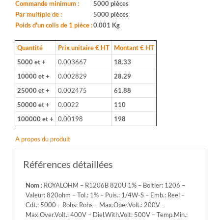
Boitier:
Commande minimum :
5000 pièces
1206
Par multiple de :
5000 pièces
-
Poids d'un colis de 1 pièce :
0.001 Kg
Valeur:
820ohm
Quantité
Prix unitaire € HT
Montant € HT
-
5000 et +
0.003667
18.33
Tol.:
1%
10000 et +
0.002829
28.29
-
25000 et +
0.002475
61.88
Puis.:
1/4W-
50000 et +
0.0022
110
S
100000 et +
0.00198
198
-
Emb.:
A propos du produit
Reel
-
Cdt.:
Références détaillées
5000
-
Nom
: ROYALOHM – R1206B 820U 1% – Boitier: 1206 –
Rohs:
Valeur: 820ohm – Tol.: 1% – Puis.: 1/4W-S – Emb.: Reel –
Rohs
Cdt.: 5000 – Rohs: Rohs – Max.Oper.Volt.: 200V –
-
Max.Over.Volt.: 400V – Diel.With.Volt: 500V – Temp.Min.:
Max.Oper.Volt.: