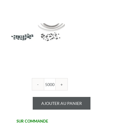
quantité
de
ROYALOHM
AJOUTER AU PANIER
-
R1206B
820U
SUR COMMANDE
1%
-