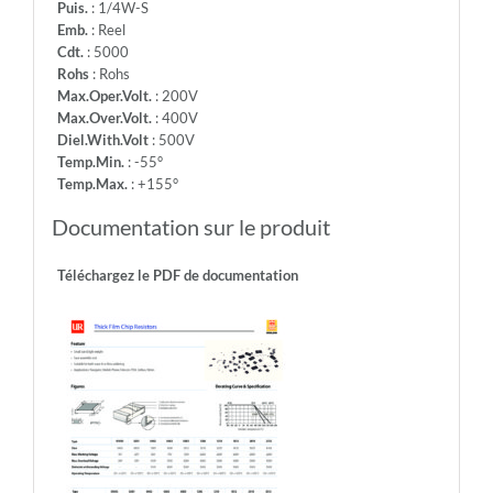
Puis.
: 1/4W-S
Emb.
: Reel
Cdt.
: 5000
Rohs
: Rohs
Max.Oper.Volt.
: 200V
Max.Over.Volt.
: 400V
Diel.With.Volt
: 500V
Temp.Min.
: -55°
Temp.Max.
: +155°
Documentation sur le produit
Téléchargez le PDF de documentation