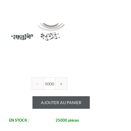
quantité
de
ROYALOHM
AJOUTER AU PANIER
-
R1206B
68.1K
EN STOCK :
25000 pièces
1%
-