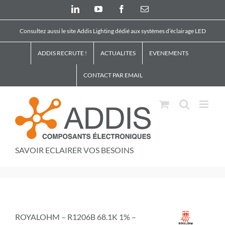
Skip
LinkedIn
YouTube
Facebook
Email
to
content
Consultez aussi le site Addis Lighting dédié aux systèmes d’éclairage LED
ADDIS RECRUTE !
ACTUALITES
EVENEMENTS
CONTACT PAR EMAIL
SAVOIR ECLAIRER VOS BESOINS
ROYALOHM – R1206B 68.1K 1% –