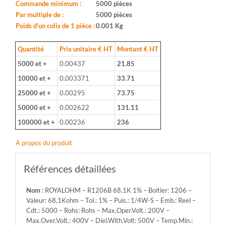
Boitier:
Commande minimum :
5000 pièces
1206
Par multiple de :
5000 pièces
-
Poids d'un colis de 1 pièce :
0.001 Kg
Valeur:
68,1Kohm
Quantité
Prix unitaire € HT
Montant € HT
-
5000 et +
0.00437
21.85
Tol.:
1%
10000 et +
0.003371
33.71
-
25000 et +
0.00295
73.75
Puis.:
1/4W-
50000 et +
0.002622
131.11
S
100000 et +
0.00236
236
-
Emb.:
A propos du produit
Reel
-
Cdt.:
Références détaillées
5000
-
Nom
: ROYALOHM – R1206B 68.1K 1% – Boitier: 1206 –
Rohs:
Valeur: 68,1Kohm – Tol.: 1% – Puis.: 1/4W-S – Emb.: Reel –
Rohs
Cdt.: 5000 – Rohs: Rohs – Max.Oper.Volt.: 200V –
-
Max.Over.Volt.: 400V – Diel.With.Volt: 500V – Temp.Min.:
Max.Oper.Volt.: