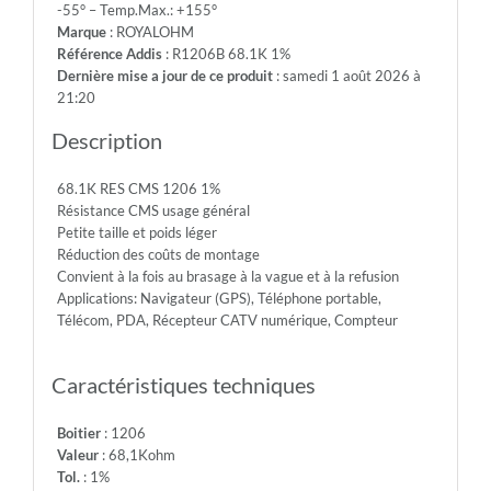
-55° – Temp.Max.: +155°
200V
Marque
: ROYALOHM
-
Référence Addis
: R1206B 68.1K 1%
Max.Over.Volt.:
Dernière mise a jour de ce produit
: samedi 1 août 2026 à
400V
21:20
-
Diel.With.Volt:
Description
500V
-
68.1K RES CMS 1206 1%
Temp.Min.:
Résistance CMS usage général
-55°
Petite taille et poids léger
-
Réduction des coûts de montage
Temp.Max.:
Convient à la fois au brasage à la vague et à la refusion
+155°
Applications: Navigateur (GPS), Téléphone portable,
Télécom, PDA, Récepteur CATV numérique, Compteur
Caractéristiques techniques
Boitier
: 1206
Valeur
: 68,1Kohm
Tol.
: 1%