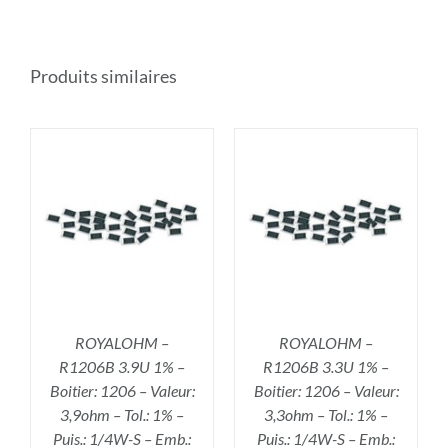
Produits similaires
R
AJOUTER AU PANIER
/
DÉTAILS
ROYALOHM –
ROYALOHM –
R1206B 3.9U 1% –
R1206B 3.3U 1% –
Boitier: 1206 – Valeur:
Boitier: 1206 – Valeur:
3,9ohm – Tol.: 1% –
3,3ohm – Tol.: 1% –
Puis.: 1/4W-S – Emb.:
Puis.: 1/4W-S – Emb.: