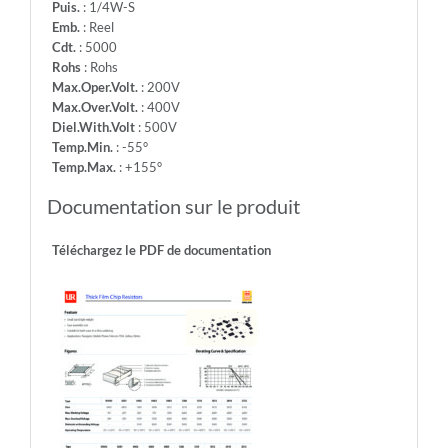
Puis.
: 1/4W-S
Emb.
: Reel
Cdt.
: 5000
Rohs
: Rohs
Max.Oper.Volt.
: 200V
Max.Over.Volt.
: 400V
Diel.With.Volt
: 500V
Temp.Min.
: -55°
Temp.Max.
: +155°
Documentation sur le produit
Téléchargez le PDF de documentation