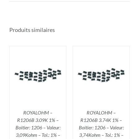
Produits similaires
R
AJOUTER AU PANIER
/
DÉTAILS
ROYALOHM –
ROYALOHM –
R1206B 3.09K 1% –
R1206B 3.74K 1% –
Boitier: 1206 – Valeur:
Boitier: 1206 – Valeur:
3,09Kohm – Tol.: 1% –
3,74Kohm – Tol.: 1% –