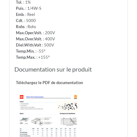
Tol.
: 1%
Puis.
: 1/4W-S
Emb.
: Reel
Cdt.
: 5000
Rohs
: Rohs
Max.Oper.Volt.
: 200V
Max.Over.Volt.
: 400V
Diel.With.Volt
: 500V
Temp.Min.
: -55°
Temp.Max.
: +155°
Documentation sur le produit
Téléchargez le PDF de documentation