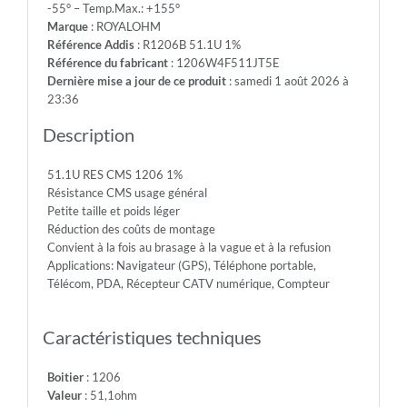
-55° – Temp.Max.: +155°
200V
Marque
: ROYALOHM
-
Référence Addis
: R1206B 51.1U 1%
Max.Over.Volt.:
Référence du fabricant
: 1206W4F511JT5E
400V
Dernière mise a jour de ce produit
: samedi 1 août 2026 à
-
23:36
Diel.With.Volt:
500V
Description
-
Temp.Min.:
51.1U RES CMS 1206 1%
-55°
Résistance CMS usage général
-
Petite taille et poids léger
Temp.Max.:
Réduction des coûts de montage
+155°
Convient à la fois au brasage à la vague et à la refusion
Applications: Navigateur (GPS), Téléphone portable,
Télécom, PDA, Récepteur CATV numérique, Compteur
Caractéristiques techniques
Boitier
: 1206
Valeur
: 51,1ohm