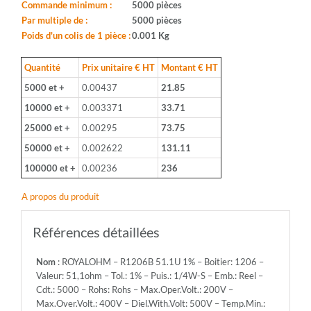
Boitier:
Commande minimum :
5000 pièces
1206
Par multiple de :
5000 pièces
-
Poids d'un colis de 1 pièce :
0.001 Kg
Valeur:
51,1ohm
Quantité
Prix unitaire € HT
Montant € HT
-
5000 et +
0.00437
21.85
Tol.:
1%
10000 et +
0.003371
33.71
-
25000 et +
0.00295
73.75
Puis.:
1/4W-
50000 et +
0.002622
131.11
S
100000 et +
0.00236
236
-
Emb.:
A propos du produit
Reel
-
Cdt.:
Références détaillées
5000
-
Nom
: ROYALOHM – R1206B 51.1U 1% – Boitier: 1206 –
Rohs:
Valeur: 51,1ohm – Tol.: 1% – Puis.: 1/4W-S – Emb.: Reel –
Rohs
Cdt.: 5000 – Rohs: Rohs – Max.Oper.Volt.: 200V –
-
Max.Over.Volt.: 400V – Diel.With.Volt: 500V – Temp.Min.:
Max.Oper.Volt.: