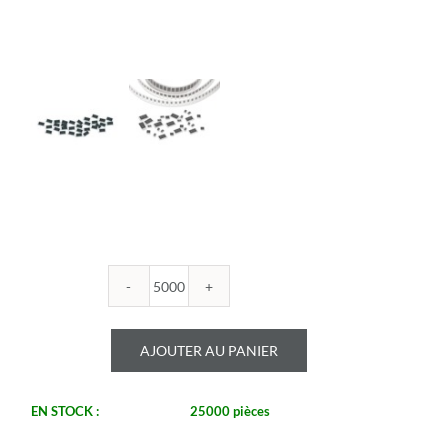
quantité
de
ROYALOHM
AJOUTER AU PANIER
-
R1206B
51.1U
EN STOCK :
25000 pièces
1%
-