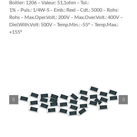
Boitier: 1206 – Valeur: 51,1ohm – Tol.:
1% – Puis.: 1/4W-S – Emb.: Reel – Cdt.: 5000 – Rohs:
Rohs – Max.Oper.Volt.: 200V – Max.Over.Volt.: 400V –
Diel.With.Volt: 500V – Temp.Min.: -55° – Temp.Max.:
+155°

