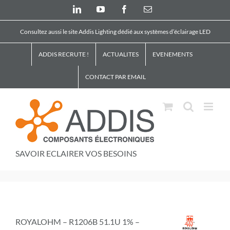
Skip
LinkedIn
YouTube
Facebook
Email
to
content
Consultez aussi le site Addis Lighting dédié aux systèmes d’éclairage LED
ADDIS RECRUTE !
ACTUALITES
EVENEMENTS
CONTACT PAR EMAIL
SAVOIR ECLAIRER VOS BESOINS
ROYALOHM – R1206B 51.1U 1% –