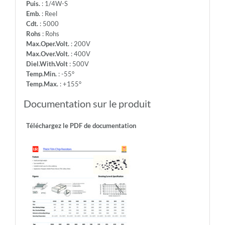
Puis.
: 1/4W-S
Emb.
: Reel
Cdt.
: 5000
Rohs
: Rohs
Max.Oper.Volt.
: 200V
Max.Over.Volt.
: 400V
Diel.With.Volt
: 500V
Temp.Min.
: -55°
Temp.Max.
: +155°
Documentation sur le produit
Téléchargez le PDF de documentation