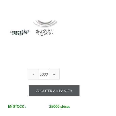
quantité
de
ROYALOHM
AJOUTER AU PANIER
-
R1206B
40.2K
EN STOCK :
25000 pièces
1%
-