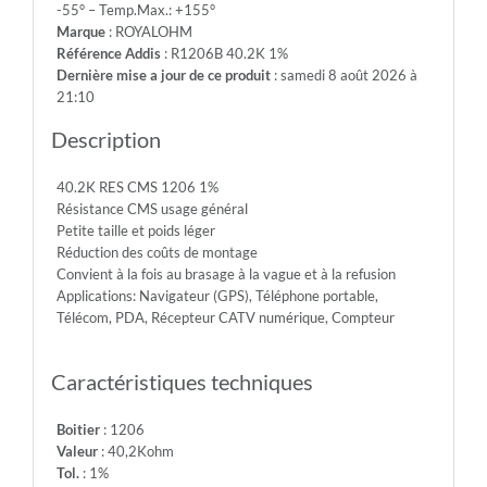
-55° – Temp.Max.: +155°
200V
Marque
: ROYALOHM
-
Référence Addis
: R1206B 40.2K 1%
Max.Over.Volt.:
Dernière mise a jour de ce produit
: samedi 8 août 2026 à
400V
21:10
-
Diel.With.Volt:
Description
500V
-
40.2K RES CMS 1206 1%
Temp.Min.:
Résistance CMS usage général
-55°
Petite taille et poids léger
-
Réduction des coûts de montage
Temp.Max.:
Convient à la fois au brasage à la vague et à la refusion
+155°
Applications: Navigateur (GPS), Téléphone portable,
Télécom, PDA, Récepteur CATV numérique, Compteur
Caractéristiques techniques
Boitier
: 1206
Valeur
: 40,2Kohm
Tol.
: 1%