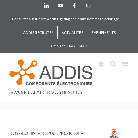
Skip
LinkedIn
YouTube
Facebook
Email
to
content
Consultez aussi le site Addis Lighting dédié aux systèmes d’éclairage LED
ADDIS RECRUTE !
ACTUALITES
EVENEMENTS
CONTACT PAR EMAIL
SAVOIR ECLAIRER VOS BESOINS
ROYALOHM – R1206B 40.2K 1% –