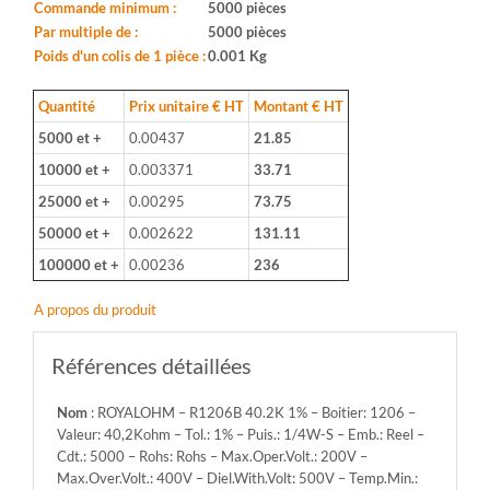
Boitier:
Commande minimum :
5000 pièces
1206
Par multiple de :
5000 pièces
-
Poids d'un colis de 1 pièce :
0.001 Kg
Valeur:
40,2Kohm
Quantité
Prix unitaire € HT
Montant € HT
-
5000 et +
0.00437
21.85
Tol.:
1%
10000 et +
0.003371
33.71
-
25000 et +
0.00295
73.75
Puis.:
1/4W-
50000 et +
0.002622
131.11
S
100000 et +
0.00236
236
-
Emb.:
A propos du produit
Reel
-
Cdt.:
Références détaillées
5000
-
Nom
: ROYALOHM – R1206B 40.2K 1% – Boitier: 1206 –
Rohs:
Valeur: 40,2Kohm – Tol.: 1% – Puis.: 1/4W-S – Emb.: Reel –
Rohs
Cdt.: 5000 – Rohs: Rohs – Max.Oper.Volt.: 200V –
-
Max.Over.Volt.: 400V – Diel.With.Volt: 500V – Temp.Min.:
Max.Oper.Volt.: