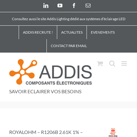
Skip
LinkedIn
YouTube
Facebook
Email
to
content
Consultez aussi le site Addis Lighting dédié aux systèmes d’éclairage LED
ADDIS RECRUTE !
ACTUALITES
EVENEMENTS
CONTACT PAR EMAIL
SAVOIR ECLAIRER VOS BESOINS
ROYALOHM – R1206B 2.61K 1% –