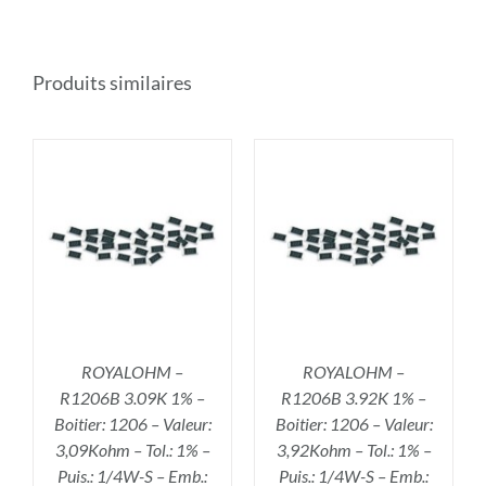
Produits similaires
R
AJOUTER AU PANIER
/
DÉTAILS
ROYALOHM –
ROYALOHM –
R1206B 3.09K 1% –
R1206B 3.92K 1% –
Boitier: 1206 – Valeur:
Boitier: 1206 – Valeur:
3,09Kohm – Tol.: 1% –
3,92Kohm – Tol.: 1% –
Puis.: 1/4W-S – Emb.:
Puis.: 1/4W-S – Emb.: