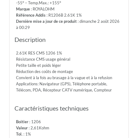
-55° – Temp.Max.: +155°
200V
Marque
: ROYALOHM
-
Référence Addis
: R1206B 2.61K 1%
Max.Over.Volt.:
Dernière mise a jour de ce produit
: dimanche 2 août 2026
400V
à 00:29
-
Diel.With.Volt:
Description
500V
-
2.61K RES CMS 1206 1%
Temp.Min.:
Résistance CMS usage général
-55°
Petite taille et poids léger
-
Réduction des coûts de montage
Temp.Max.:
Convient à la fois au brasage à la vague et à la refusion
+155°
Applications: Navigateur (GPS), Téléphone portable,
Télécom, PDA, Récepteur CATV numérique, Compteur
Caractéristiques techniques
Boitier
: 1206
Valeur
: 2,61Kohm
Tol.
: 1%