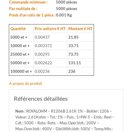
Boitier:
Commande minimum :
5000 pièces
1206
Par multiple de :
5000 pièces
-
Poids d'un colis de 1 pièce :
0.001 Kg
Valeur:
2,61Kohm
Quantité
Prix unitaire € HT
Montant € HT
-
5000 et +
0.00437
21.85
Tol.:
1%
10000 et +
0.003371
33.71
-
25000 et +
0.00295
73.75
Puis.:
1/4W-
50000 et +
0.002622
131.11
S
100000 et +
0.00236
236
-
Emb.:
A propos du produit
Reel
-
Cdt.:
Références détaillées
5000
-
Nom
: ROYALOHM – R1206B 2.61K 1% – Boitier: 1206 –
Rohs:
Valeur: 2,61Kohm – Tol.: 1% – Puis.: 1/4W-S – Emb.: Reel –
Rohs
Cdt.: 5000 – Rohs: Rohs – Max.Oper.Volt.: 200V –
-
Max.Over.Volt.: 400V – Diel.With.Volt: 500V – Temp.Min.:
Max.Oper.Volt.: