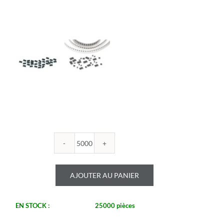
quantité
de
ROYALOHM
AJOUTER AU PANIER
-
R1206B
2.61K
EN STOCK :
25000 pièces
1%
-