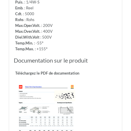
Puis.
: 1/4W-S
Emb.
: Reel
Cdt.
: 5000
Rohs
: Rohs
Max.Oper.Volt.
: 200V
Max.Over.Volt.
: 400V
Diel.With.Volt
: 500V
Temp.Min.
: -55°
Temp.Max.
: +155°
Documentation sur le produit
Téléchargez le PDF de documentation