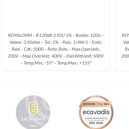
ROYALOHM – R1206B 3.92U 1% – Boitier: 1206 –
ROY
Valeur: 3,92ohm – Tol.: 1% – Puis.: 1/4W-S – Emb.:
Val
Reel – Cdt.: 5000 – Rohs: Rohs – Max.Oper.Volt.:
Re
200V – Max.Over.Volt.: 400V – Diel.With.Volt: 500V
200V
– Temp.Min.: -55° – Temp.Max.: +155°