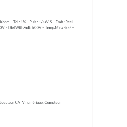
hm – Tol.: 1% – Puis.: 1/4W-S – Emb.: Reel –
0V – Diel.With.Volt: 500V – Temp.Min.: -55° –
r.Volt.:
r.Volt.:
, Récepteur CATV numérique, Compteur
h.Volt:
n.: