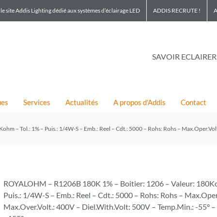
le site Addis Lighting dédié aux systèmes d’éclairage LED
ADDIS RECRUTE !
A
SAVOIR ECLAIRER
ues
Services
Actualités
A propos d’Addis
Contact
– Tol.: 1% – Puis.: 1/4W-S – Emb.: Reel – Cdt.: 5000 – Rohs: Rohs – Max.Oper.Volt.
ROYALOHM – R1206B 180K 1% – Boitier: 1206 – Valeur: 180Koh
Puis.: 1/4W-S – Emb.: Reel – Cdt.: 5000 – Rohs: Rohs – Max.Oper
Max.Over.Volt.: 400V – Diel.With.Volt: 500V – Temp.Min.: -55° 