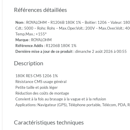
1/4W-
Références détaillées
S
-
Nom
: ROYALOHM – R1206B 180K 1% – Boitier: 1206 – Valeur: 180Ko
Emb.:
Cdt.: 5000 – Rohs: Rohs – Max.Oper.Volt.: 200V – Max.Over.Volt.: 40
Reel
Temp.Max.: +155°
-
Marque
: ROYALOHM
Cdt.:
Référence Addis
: R1206B 180K 1%
5000
Dernière mise a jour de ce produit
: dimanche 2 août 2026 à 00:55
-
Rohs:
Description
Rohs
-
Max.Ope
180K RES CMS 1206 1%
200V
Résistance CMS usage général
-
Petite taille et poids léger
Max.Ove
Réduction des coûts de montage
400V
Convient à la fois au brasage à la vague et à la refusion
-
Applications: Navigateur (GPS), Téléphone portable, Télécom, PDA
Diel.Wit
500V
Caractéristiques techniques
-
Temp.Mi