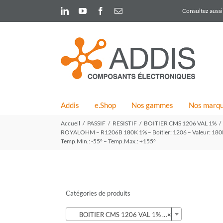
Skip
LinkedIn
YouTube
Facebook
Email
Consultez aussi 
to
content
Addis
e.Shop
Nos gammes
Nos marq
Accueil
PASSIF
RESISTIF
BOITIER CMS 1206 VAL 1%
ROYALOHM – R1206B 180K 1% – Boitier: 1206 – Valeur: 180Kohm 
Temp.Min.: -55° – Temp.Max.: +155°
Catégories de produits

BOITIER CMS 1206 VAL 1% (366)
×