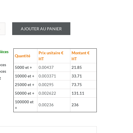
AJOUTER AU PANIER
é
LOHM
ièces
Prix unitaire €
Montant €
B
Quantité
HT
HT
èces
5000 et +
0.00437
21.85
èces
10000 et +
0.003371
33.71
g
25000 et +
0.00295
73.75
50000 et +
0.002622
131.11
100000 et
hm
0.00236
236
+