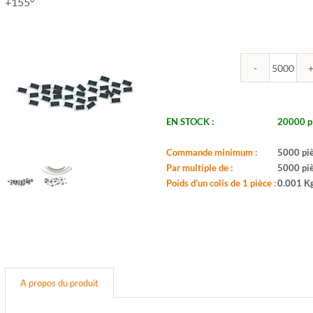
+155°
quantit
de
ROYA
-
EN STOCK :
20000 p
R1206
180K
Commande minimum :
5000 pi
1%
Par multiple de :
5000 pi
-
Poids d'un colis de 1 pièce :
0.001 K
Boitier:
1206
-
Valeur:
180Ko
-
Tol.:
A propos du produit
1%
-
Puis.: