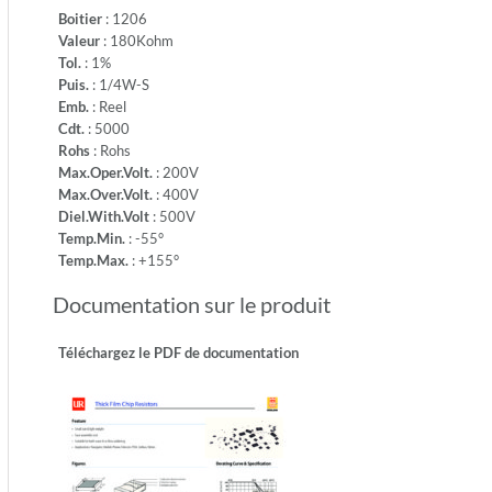
-55°
Boitier
: 1206
-
Valeur
: 180Kohm
Temp.M
Tol.
: 1%
+155°
Puis.
: 1/4W-S
Emb.
: Reel
Cdt.
: 5000
Rohs
: Rohs
Max.Oper.Volt.
: 200V
Max.Over.Volt.
: 400V
Diel.With.Volt
: 500V
Temp.Min.
: -55°
Temp.Max.
: +155°
Documentation sur le produit
Téléchargez le PDF de documentation