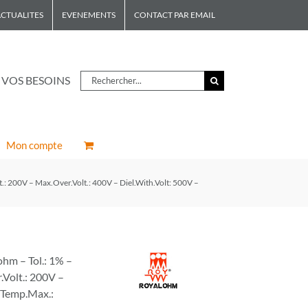
CTUALITES
EVENEMENTS
CONTACT PAR EMAIL
Rechercher
 VOS BESOINS
Mon compte
: 200V – Max.Over.Volt.: 400V – Diel.With.Volt: 500V –
m – Tol.: 1% –
.Volt.: 200V –
– Temp.Max.: