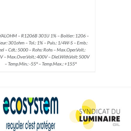
ALOHM – R1206B 301U 1% – Boitier: 1206 –
eur: 301ohm – Tol.: 1% – Puis.: 1/4W-S – Emb.:
el – Cdt.: 5000 – Rohs: Rohs – Max.Oper.Volt.:
 – Max.Over.Volt.: 400V – Diel.With.Volt: 500V
– Temp.Min.: -55° – Temp.Max.: +155°