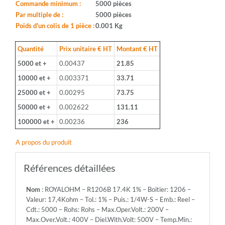
Boitier:
Commande minimum :
5000 pièces
1206
Par multiple de :
5000 pièces
-
Poids d'un colis de 1 pièce :
0.001 Kg
Valeur:
17,4Kohm
Quantité
Prix unitaire € HT
Montant € HT
-
5000 et +
0.00437
21.85
Tol.:
1%
10000 et +
0.003371
33.71
-
25000 et +
0.00295
73.75
Puis.:
1/4W-
50000 et +
0.002622
131.11
S
100000 et +
0.00236
236
-
Emb.:
A propos du produit
Reel
-
Cdt.:
Références détaillées
5000
-
Nom
: ROYALOHM – R1206B 17.4K 1% – Boitier: 1206 –
Rohs:
Valeur: 17,4Kohm – Tol.: 1% – Puis.: 1/4W-S – Emb.: Reel –
Rohs
Cdt.: 5000 – Rohs: Rohs – Max.Oper.Volt.: 200V –
-
Max.Over.Volt.: 400V – Diel.With.Volt: 500V – Temp.Min.:
Max.Oper.Volt.: