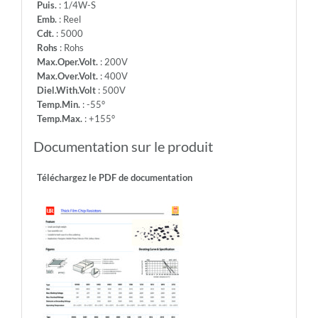
Puis.
: 1/4W-S
Emb.
: Reel
Cdt.
: 5000
Rohs
: Rohs
Max.Oper.Volt.
: 200V
Max.Over.Volt.
: 400V
Diel.With.Volt
: 500V
Temp.Min.
: -55°
Temp.Max.
: +155°
Documentation sur le produit
Téléchargez le PDF de documentation