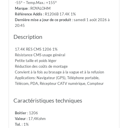
-55° – Temp.Max.: +155°
200V
Marque
: ROYALOHM
-
Référence Addis
: R1206B 17.4K 1%
Max.Over.Volt.:
Dernière mise a jour de ce produit
: samedi 1 août 2026 à
400V
20:45
-
Diel.With.Volt:
Description
500V
-
17.4K RES CMS 1206 1%
Temp.Min.:
Résistance CMS usage général
-55°
Petite taille et poids léger
-
Réduction des coûts de montage
Temp.Max.:
Convient à la fois au brasage à la vague et à la refusion
+155°
Applications: Navigateur (GPS), Téléphone portable,
Télécom, PDA, Récepteur CATV numérique, Compteur
Caractéristiques techniques
Boitier
: 1206
Valeur
: 17,4Kohm
Tol.
: 1%