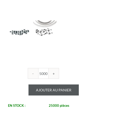
quantité
de
ROYALOHM
AJOUTER AU PANIER
-
R1206B
17.4K
EN STOCK :
25000 pièces
1%
-