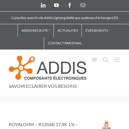
Skip
LinkedIn
YouTube
Facebook
Email
to
content
Consultez aussi le site Addis Lighting dédié aux systèmes d’éclairage LED
ADDIS RECRUTE !
ACTUALITES
EVENEMENTS
CONTACT PAR EMAIL
SAVOIR ECLAIRER VOS BESOINS
ROYALOHM – R1206B 17.4K 1% –