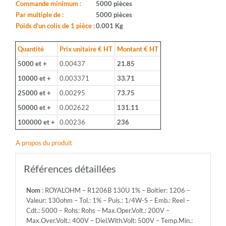
Boitier:
Commande minimum :
5000 pièces
1206
Par multiple de :
5000 pièces
-
Poids d'un colis de 1 pièce :
0.001 Kg
Valeur:
130ohm
Quantité
Prix unitaire € HT
Montant € HT
-
5000 et +
0.00437
21.85
Tol.:
1%
10000 et +
0.003371
33.71
-
25000 et +
0.00295
73.75
Puis.:
1/4W-
50000 et +
0.002622
131.11
S
100000 et +
0.00236
236
-
Emb.:
A propos du produit
Reel
-
Cdt.:
Références détaillées
5000
-
Nom
: ROYALOHM – R1206B 130U 1% – Boitier: 1206 –
Rohs:
Valeur: 130ohm – Tol.: 1% – Puis.: 1/4W-S – Emb.: Reel –
Rohs
Cdt.: 5000 – Rohs: Rohs – Max.Oper.Volt.: 200V –
-
Max.Over.Volt.: 400V – Diel.With.Volt: 500V – Temp.Min.:
Max.Oper.Volt.: