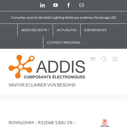
Skip
LinkedIn
YouTube
Facebook
Email
to
content
Consultez aussi le site Addis Lighting dédié aux systèmes d’éclairage LED
ADDIS RECRUTE !
ACTUALITES
EVENEMENTS
CONTACT PAR EMAIL
SAVOIR ECLAIRER VOS BESOINS
ROYALOHM – R1206B 130U 1% –