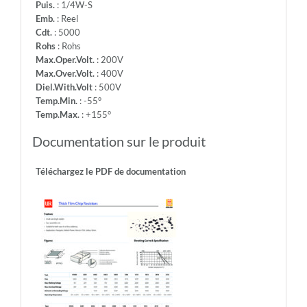
Puis.
: 1/4W-S
Emb.
: Reel
Cdt.
: 5000
Rohs
: Rohs
Max.Oper.Volt.
: 200V
Max.Over.Volt.
: 400V
Diel.With.Volt
: 500V
Temp.Min.
: -55°
Temp.Max.
: +155°
Documentation sur le produit
Téléchargez le PDF de documentation