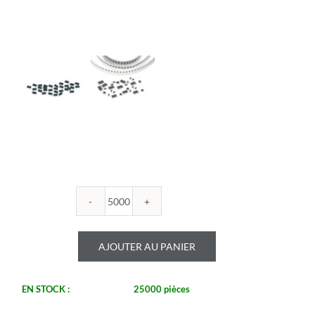
quantité
de
ROYALOHM
AJOUTER AU PANIER
-
R1206B
130U
EN STOCK :
25000 pièces
1%
-