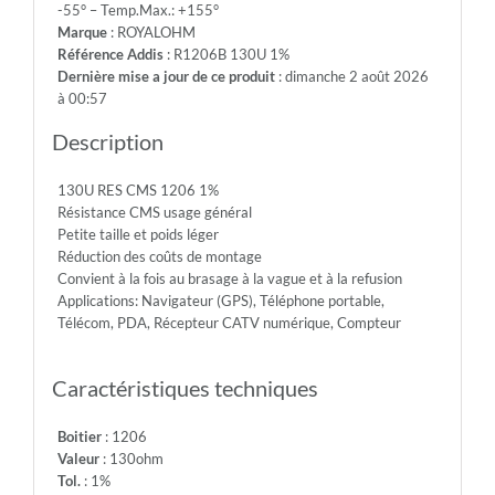
-55° – Temp.Max.: +155°
200V
Marque
: ROYALOHM
-
Référence Addis
: R1206B 130U 1%
Max.Over.Volt.:
Dernière mise a jour de ce produit
: dimanche 2 août 2026
400V
à 00:57
-
Diel.With.Volt:
Description
500V
-
130U RES CMS 1206 1%
Temp.Min.:
Résistance CMS usage général
-55°
Petite taille et poids léger
-
Réduction des coûts de montage
Temp.Max.:
Convient à la fois au brasage à la vague et à la refusion
+155°
Applications: Navigateur (GPS), Téléphone portable,
Télécom, PDA, Récepteur CATV numérique, Compteur
Caractéristiques techniques
Boitier
: 1206
Valeur
: 130ohm
Tol.
: 1%