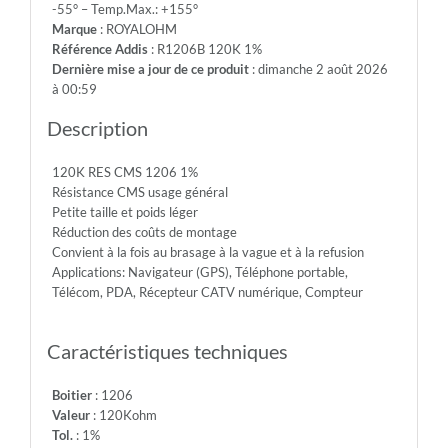
-55° – Temp.Max.: +155°
200V
Marque
: ROYALOHM
-
Référence Addis
: R1206B 120K 1%
Max.Over.Volt.:
Dernière mise a jour de ce produit
: dimanche 2 août 2026
400V
à 00:59
-
Diel.With.Volt:
Description
500V
-
120K RES CMS 1206 1%
Temp.Min.:
Résistance CMS usage général
-55°
Petite taille et poids léger
-
Réduction des coûts de montage
Temp.Max.:
Convient à la fois au brasage à la vague et à la refusion
+155°
Applications: Navigateur (GPS), Téléphone portable,
Télécom, PDA, Récepteur CATV numérique, Compteur
Caractéristiques techniques
Boitier
: 1206
Valeur
: 120Kohm
Tol.
: 1%