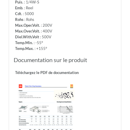
Puis.
: 1/4W-S
Emb.
: Reel
Cdt.
: 5000
Rohs
: Rohs
Max.Oper.Volt.
: 200V
Max.Over.Volt.
: 400V
Diel.With.Volt
: 500V
Temp.Min.
: -55°
Temp.Max.
: +155°
Documentation sur le produit
Téléchargez le PDF de documentation