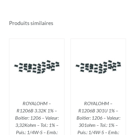
Produits similaires
R
AJOUTER AU PANIER
/
DÉTAILS
ROYALOHM –
ROYALOHM –
R1206B 3.32K 1% –
R1206B 301U 1% –
Boitier: 1206 – Valeur:
Boitier: 1206 – Valeur:
3,32Kohm – Tol.: 1% –
301ohm – Tol.: 1% –
Puis.: 1/4W-S – Emb.:
Puis.: 1/4W-S – Emb.: