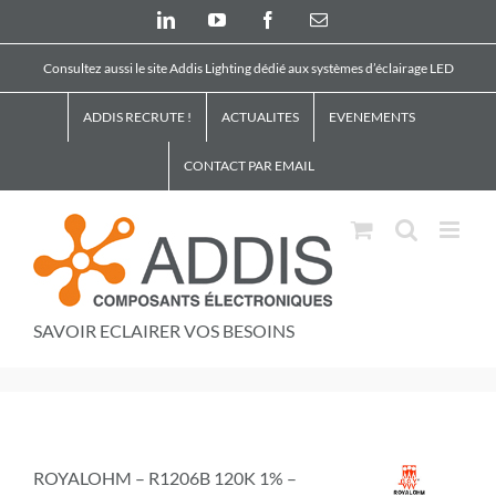
Skip
LinkedIn
YouTube
Facebook
Email
to
content
Consultez aussi le site Addis Lighting dédié aux systèmes d’éclairage LED
ADDIS RECRUTE !
ACTUALITES
EVENEMENTS
CONTACT PAR EMAIL
SAVOIR ECLAIRER VOS BESOINS
ROYALOHM – R1206B 120K 1% –