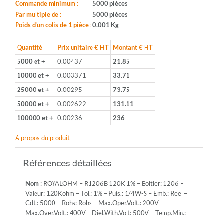
Boitier:
Commande minimum :
5000 pièces
1206
Par multiple de :
5000 pièces
-
Poids d'un colis de 1 pièce :
0.001 Kg
Valeur:
120Kohm
Quantité
Prix unitaire € HT
Montant € HT
-
5000 et +
0.00437
21.85
Tol.:
1%
10000 et +
0.003371
33.71
-
25000 et +
0.00295
73.75
Puis.:
1/4W-
50000 et +
0.002622
131.11
S
100000 et +
0.00236
236
-
Emb.:
A propos du produit
Reel
-
Cdt.:
Références détaillées
5000
-
Nom
: ROYALOHM – R1206B 120K 1% – Boitier: 1206 –
Rohs:
Valeur: 120Kohm – Tol.: 1% – Puis.: 1/4W-S – Emb.: Reel –
Rohs
Cdt.: 5000 – Rohs: Rohs – Max.Oper.Volt.: 200V –
-
Max.Over.Volt.: 400V – Diel.With.Volt: 500V – Temp.Min.:
Max.Oper.Volt.: