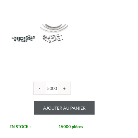
quantité
de
ROYALOHM
AJOUTER AU PANIER
-
R1206B
120K
EN STOCK :
15000 pièces
1%
-