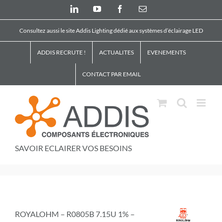
Skip
LinkedIn
YouTube
Facebook
Email
to
content
Consultez aussi le site Addis Lighting dédié aux systèmes d’éclairage LED
ADDIS RECRUTE !
ACTUALITES
EVENEMENTS
CONTACT PAR EMAIL
SAVOIR ECLAIRER VOS BESOINS
ROYALOHM – R0805B 7.15U 1% –