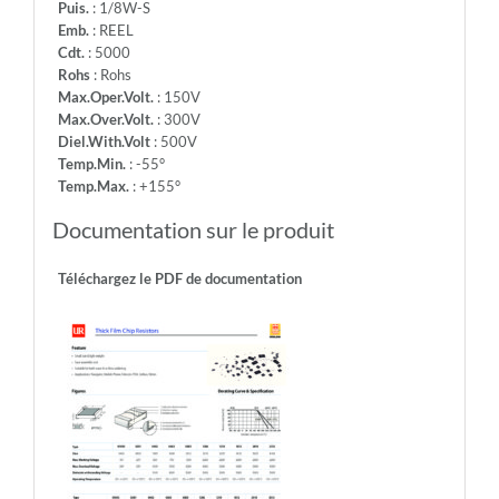
Puis.
: 1/8W-S
Emb.
: REEL
Cdt.
: 5000
Rohs
: Rohs
Max.Oper.Volt.
: 150V
Max.Over.Volt.
: 300V
Diel.With.Volt
: 500V
Temp.Min.
: -55°
Temp.Max.
: +155°
Documentation sur le produit
Téléchargez le PDF de documentation