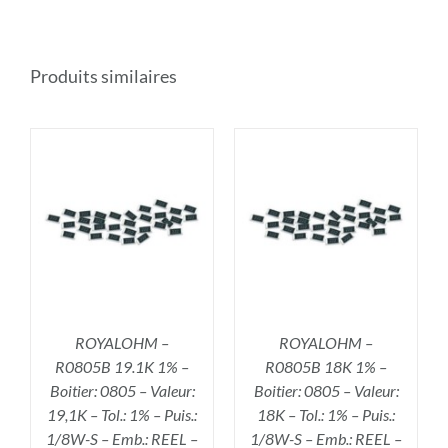
Produits similaires
R
AJOUTER AU PANIER
/
DÉTAILS
ROYALOHM –
ROYALOHM –
R0805B 19.1K 1% –
R0805B 18K 1% –
Boitier: 0805 – Valeur:
Boitier: 0805 – Valeur:
19,1K – Tol.: 1% – Puis.:
18K – Tol.: 1% – Puis.:
1/8W-S – Emb.: REEL –
1/8W-S – Emb.: REEL –