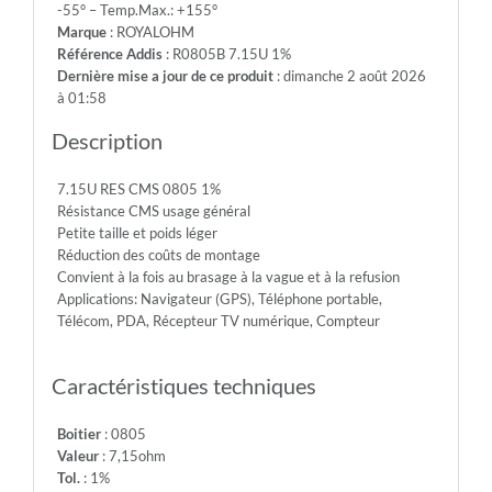
-55° – Temp.Max.: +155°
150V
Marque
: ROYALOHM
-
Référence Addis
: R0805B 7.15U 1%
Max.Over.Volt.:
Dernière mise a jour de ce produit
: dimanche 2 août 2026
300V
à 01:58
-
Diel.With.Volt:
Description
500V
-
7.15U RES CMS 0805 1%
Temp.Min.:
Résistance CMS usage général
-55°
Petite taille et poids léger
-
Réduction des coûts de montage
Temp.Max.:
Convient à la fois au brasage à la vague et à la refusion
+155°
Applications: Navigateur (GPS), Téléphone portable,
Télécom, PDA, Récepteur TV numérique, Compteur
Caractéristiques techniques
Boitier
: 0805
Valeur
: 7,15ohm
Tol.
: 1%