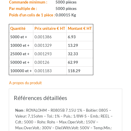
Boitier:
Commande minimum :
5000 pièces
0805
Par multiple de :
5000 pièces
-
Poids d'un colis de 1 pièce :
0.00015 Kg
Valeur:
7,15ohm
Quantité
Prix unitaire € HT
Montant € HT
-
5000 et +
0.001386
6.93
Tol.:
1%
10000 et +
0.001329
13.29
-
25000 et +
0.001293
32.33
Puis.:
1/8W-
50000 et +
0.00126
62.99
S
100000 et +
0.001183
118.29
-
Emb.:
A propos du produit
REEL
-
Cdt.:
Références détaillées
5000
-
Nom
: ROYALOHM – R0805B 7.15U 1% – Boitier: 0805 –
Rohs:
Valeur: 7,15ohm – Tol.: 1% – Puis.: 1/8W-S – Emb.: REEL –
Rohs
Cdt.: 5000 – Rohs: Rohs – Max.Oper.Volt.: 150V –
-
Max.Over.Volt.: 300V – Diel.With.Volt: 500V – Temp.Min.:
Max.Oper.Volt.: