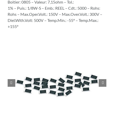
Boitier: 0805 – Valeur: 7,15ohm – Tol.:
1% – Puis.: 1/8W-S – Emb.: REEL – Cdt.: 5000 – Rohs:
Rohs – Max.Oper.Volt.: 150V – Max.Over.Volt.: 300V –
Diel.With.Volt: 500V – Temp.Min.: -55° – Temp.Max.:
+155°

