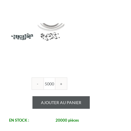
quantité
de
ROYALOHM
AJOUTER AU PANIER
-
R0805B
7.15U
EN STOCK :
20000 pièces
1%
-