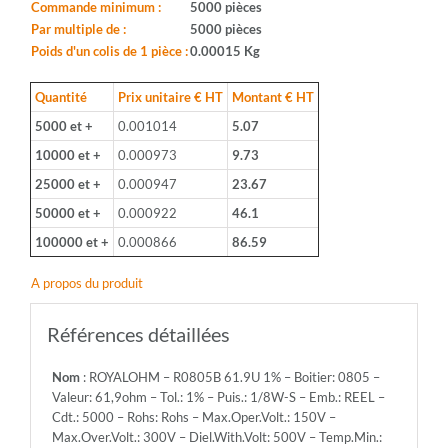
Boitier:
Commande minimum :
5000 pièces
0805
Par multiple de :
5000 pièces
-
Poids d'un colis de 1 pièce :
0.00015 Kg
Valeur:
61,9ohm
Quantité
Prix unitaire € HT
Montant € HT
-
5000 et +
0.001014
5.07
Tol.:
1%
10000 et +
0.000973
9.73
-
25000 et +
0.000947
23.67
Puis.:
1/8W-
50000 et +
0.000922
46.1
S
100000 et +
0.000866
86.59
-
Emb.:
A propos du produit
REEL
-
Cdt.:
Références détaillées
5000
-
Nom
: ROYALOHM – R0805B 61.9U 1% – Boitier: 0805 –
Rohs:
Valeur: 61,9ohm – Tol.: 1% – Puis.: 1/8W-S – Emb.: REEL –
Rohs
Cdt.: 5000 – Rohs: Rohs – Max.Oper.Volt.: 150V –
-
Max.Over.Volt.: 300V – Diel.With.Volt: 500V – Temp.Min.:
Max.Oper.Volt.: