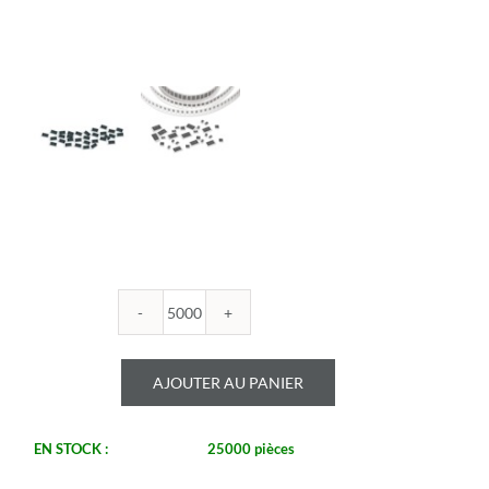
quantité
de
ROYALOHM
AJOUTER AU PANIER
-
R0805B
61.9U
EN STOCK :
25000 pièces
1%
-