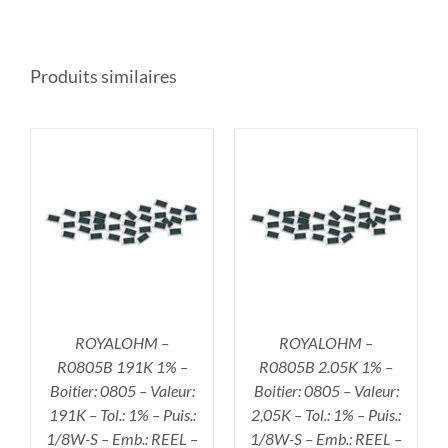
Produits similaires
R
AJOUTER AU PANIER
/
DÉTAILS
ROYALOHM –
ROYALOHM –
R0805B 191K 1% –
R0805B 2.05K 1% –
Boitier: 0805 – Valeur:
Boitier: 0805 – Valeur:
191K – Tol.: 1% – Puis.:
2,05K – Tol.: 1% – Puis.:
1/8W-S – Emb.: REEL –
1/8W-S – Emb.: REEL –