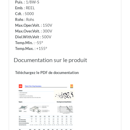
Puis.
: 1/8W-S
Emb.
: REEL
Cdt.
: 5000
Rohs
: Rohs
Max.Oper.Volt.
: 150V
Max.Over.Volt.
: 300V
Diel.With.Volt
: 500V
Temp.Min.
: -55°
Temp.Max.
: +155°
Documentation sur le produit
Téléchargez le PDF de documentation