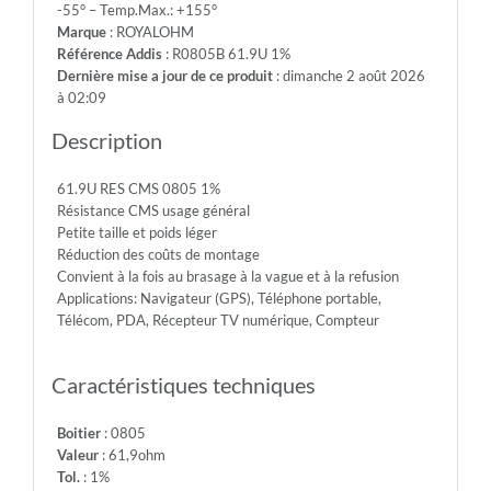
-55° – Temp.Max.: +155°
150V
Marque
: ROYALOHM
-
Référence Addis
: R0805B 61.9U 1%
Max.Over.Volt.:
Dernière mise a jour de ce produit
: dimanche 2 août 2026
300V
à 02:09
-
Diel.With.Volt:
Description
500V
-
61.9U RES CMS 0805 1%
Temp.Min.:
Résistance CMS usage général
-55°
Petite taille et poids léger
-
Réduction des coûts de montage
Temp.Max.:
Convient à la fois au brasage à la vague et à la refusion
+155°
Applications: Navigateur (GPS), Téléphone portable,
Télécom, PDA, Récepteur TV numérique, Compteur
Caractéristiques techniques
Boitier
: 0805
Valeur
: 61,9ohm
Tol.
: 1%