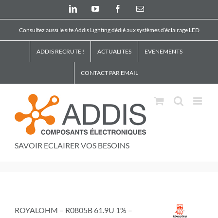
Skip
LinkedIn
YouTube
Facebook
Email
to
content
Consultez aussi le site Addis Lighting dédié aux systèmes d’éclairage LED
ADDIS RECRUTE !
ACTUALITES
EVENEMENTS
CONTACT PAR EMAIL
SAVOIR ECLAIRER VOS BESOINS
ROYALOHM – R0805B 61.9U 1% –