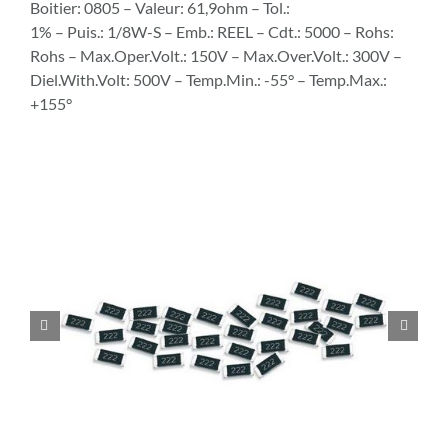
Boitier: 0805 – Valeur: 61,9ohm – Tol.:
1% – Puis.: 1/8W-S – Emb.: REEL – Cdt.: 5000 – Rohs:
Rohs – Max.Oper.Volt.: 150V – Max.Over.Volt.: 300V –
Diel.With.Volt: 500V – Temp.Min.: -55° – Temp.Max.:
+155°

