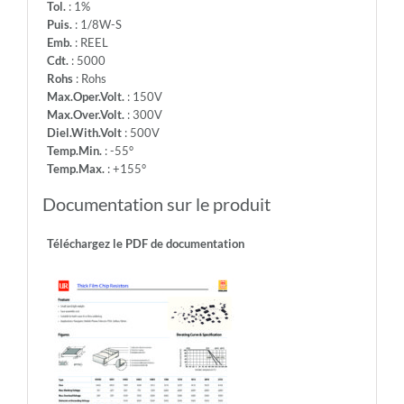
Tol.
: 1%
Puis.
: 1/8W-S
Emb.
: REEL
Cdt.
: 5000
Rohs
: Rohs
Max.Oper.Volt.
: 150V
Max.Over.Volt.
: 300V
Diel.With.Volt
: 500V
Temp.Min.
: -55°
Temp.Max.
: +155°
Documentation sur le produit
Téléchargez le PDF de documentation