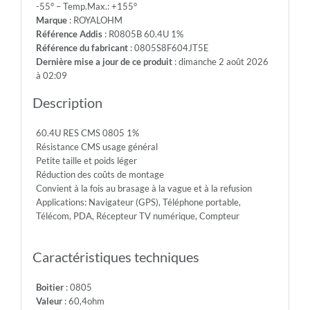
-55° – Temp.Max.: +155°
150V
Marque
: ROYALOHM
-
Référence Addis
: R0805B 60.4U 1%
Max.Over.Volt.:
Référence du fabricant
: 0805S8F604JT5E
300V
Dernière mise a jour de ce produit
: dimanche 2 août 2026
-
à 02:09
Diel.With.Volt:
500V
Description
-
Temp.Min.:
60.4U RES CMS 0805 1%
-55°
Résistance CMS usage général
-
Petite taille et poids léger
Temp.Max.:
Réduction des coûts de montage
+155°
Convient à la fois au brasage à la vague et à la refusion
Applications: Navigateur (GPS), Téléphone portable,
Télécom, PDA, Récepteur TV numérique, Compteur
Caractéristiques techniques
Boitier
: 0805
Valeur
: 60,4ohm