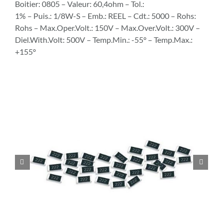
Boitier: 0805 – Valeur: 60,4ohm – Tol.:
1% – Puis.: 1/8W-S – Emb.: REEL – Cdt.: 5000 – Rohs:
Rohs – Max.Oper.Volt.: 150V – Max.Over.Volt.: 300V –
Diel.With.Volt: 500V – Temp.Min.: -55° – Temp.Max.:
+155°

