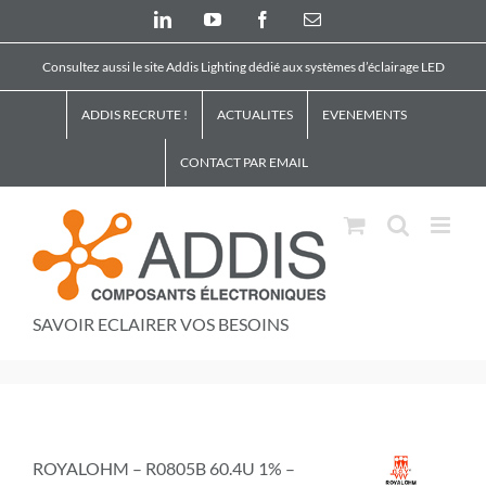
Skip
LinkedIn
YouTube
Facebook
Email
to
content
Consultez aussi le site Addis Lighting dédié aux systèmes d’éclairage LED
ADDIS RECRUTE !
ACTUALITES
EVENEMENTS
CONTACT PAR EMAIL
SAVOIR ECLAIRER VOS BESOINS
ROYALOHM – R0805B 60.4U 1% –