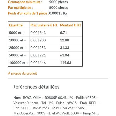
Boitier:
Commande minimum :
5000 pièces
0805
Par multiple de :
5000 pièces
-
Poids d'un colis de 1 pièce :
0.00015 Kg
Valeur:
60,4ohm
Quantité
Prix unitaire € HT
Montant € HT
-
5000 et +
0.001343
6.71
Tol.:
1%
10000 et +
0.001288
12.88
-
25000 et +
0.001253
31.33
Puis.:
1/8W-
50000 et +
0.001221
61.04
S
100000 et +
0.001146
114.63
-
Emb.:
A propos du produit
REEL
-
Cdt.:
Références détaillées
5000
-
Nom
: ROYALOHM – R0805B 60.4U 1% – Boitier: 0805 –
Rohs:
Valeur: 60,4ohm – Tol.: 1% – Puis.: 1/8W-S – Emb.: REEL –
Rohs
Cdt.: 5000 – Rohs: Rohs – Max.Oper.Volt.: 150V –
-
Max.Over.Volt.: 300V – Diel.With.Volt: 500V – Temp.Min.:
Max.Oper.Volt.: