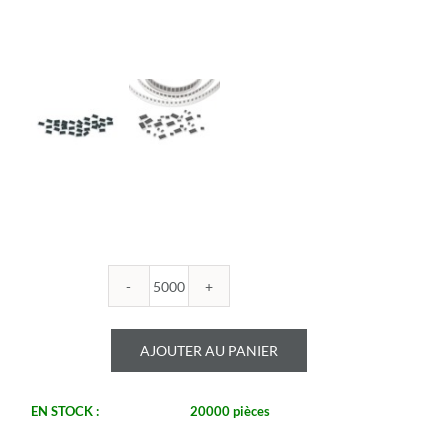
quantité
de
ROYALOHM
AJOUTER AU PANIER
-
R0805B
60.4U
EN STOCK :
20000 pièces
1%
-