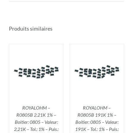
Produits similaires
R
AJOUTER AU PANIER
/
DÉTAILS
ROYALOHM –
ROYALOHM –
R0805B 2.21K 1% –
R0805B 191K 1% –
Boitier: 0805 – Valeur:
Boitier: 0805 – Valeur:
2,21K – Tol.: 1% – Puis.:
191K – Tol.: 1% – Puis.: