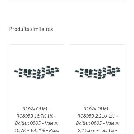
Produits similaires
R
AJOUTER AU PANIER
/
DÉTAILS
ROYALOHM –
ROYALOHM –
R0805B 18.7K 1% –
R0805B 2.21U 1% –
Boitier: 0805 – Valeur:
Boitier: 0805 – Valeur:
18,7K – Tol.: 1% – Puis.:
2,21ohm – Tol.: 1% –