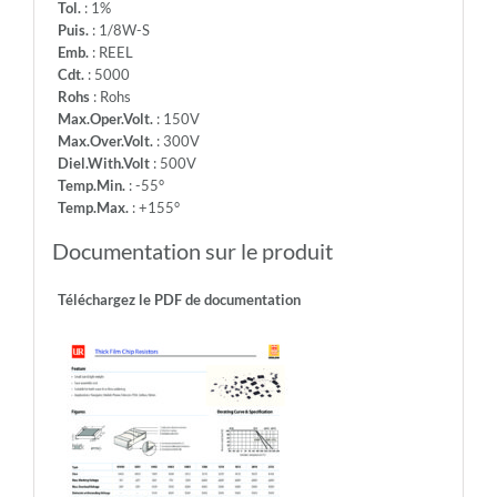
Tol.
: 1%
Puis.
: 1/8W-S
Emb.
: REEL
Cdt.
: 5000
Rohs
: Rohs
Max.Oper.Volt.
: 150V
Max.Over.Volt.
: 300V
Diel.With.Volt
: 500V
Temp.Min.
: -55°
Temp.Max.
: +155°
Documentation sur le produit
Téléchargez le PDF de documentation