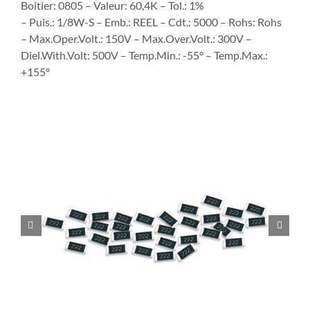
Boitier: 0805 – Valeur: 60,4K – Tol.: 1%
– Puis.: 1/8W-S – Emb.: REEL – Cdt.: 5000 – Rohs: Rohs
– Max.Oper.Volt.: 150V – Max.Over.Volt.: 300V –
Diel.With.Volt: 500V – Temp.Min.: -55° – Temp.Max.:
+155°

