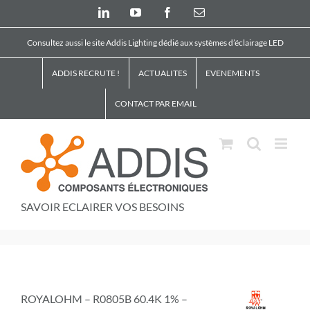
Skip
LinkedIn
YouTube
Facebook
Email
to
content
Consultez aussi le site Addis Lighting dédié aux systèmes d’éclairage LED
ADDIS RECRUTE !
ACTUALITES
EVENEMENTS
CONTACT PAR EMAIL
SAVOIR ECLAIRER VOS BESOINS
ROYALOHM – R0805B 60.4K 1% –