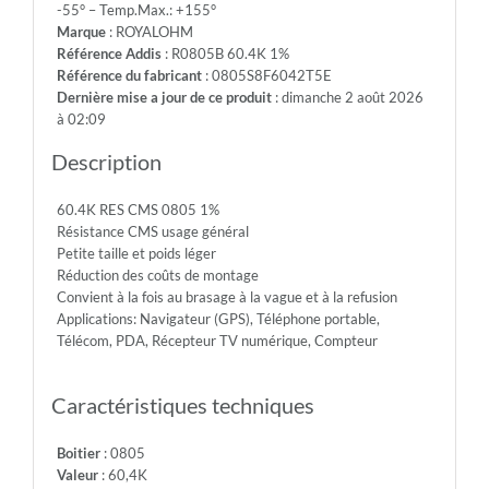
-55° – Temp.Max.: +155°
150V
Marque
: ROYALOHM
-
Référence Addis
: R0805B 60.4K 1%
Max.Over.Volt.:
Référence du fabricant
: 0805S8F6042T5E
300V
Dernière mise a jour de ce produit
: dimanche 2 août 2026
-
à 02:09
Diel.With.Volt:
500V
Description
-
Temp.Min.:
60.4K RES CMS 0805 1%
-55°
Résistance CMS usage général
-
Petite taille et poids léger
Temp.Max.:
Réduction des coûts de montage
+155°
Convient à la fois au brasage à la vague et à la refusion
Applications: Navigateur (GPS), Téléphone portable,
Télécom, PDA, Récepteur TV numérique, Compteur
Caractéristiques techniques
Boitier
: 0805
Valeur
: 60,4K