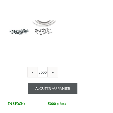
quantité
de
ROYALOHM
AJOUTER AU PANIER
-
R0805B
60.4K
EN STOCK :
5000 pièces
1%
-