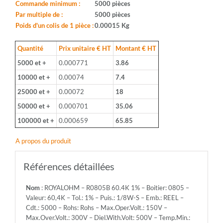
Boitier:
Commande minimum :
5000 pièces
0805
Par multiple de :
5000 pièces
-
Poids d'un colis de 1 pièce :
0.00015 Kg
Valeur:
60,4K
Quantité
Prix unitaire € HT
Montant € HT
-
5000 et +
0.000771
3.86
Tol.:
1%
10000 et +
0.00074
7.4
-
25000 et +
0.00072
18
Puis.:
1/8W-
50000 et +
0.000701
35.06
S
100000 et +
0.000659
65.85
-
Emb.:
A propos du produit
REEL
-
Cdt.:
Références détaillées
5000
-
Nom
: ROYALOHM – R0805B 60.4K 1% – Boitier: 0805 –
Rohs:
Valeur: 60,4K – Tol.: 1% – Puis.: 1/8W-S – Emb.: REEL –
Rohs
Cdt.: 5000 – Rohs: Rohs – Max.Oper.Volt.: 150V –
-
Max.Over.Volt.: 300V – Diel.With.Volt: 500V – Temp.Min.:
Max.Oper.Volt.: