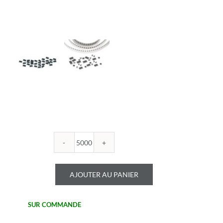
quantité
de
ROYALOHM
AJOUTER AU PANIER
-
R0805B
6.8U
SUR COMMANDE
-
Boitier: