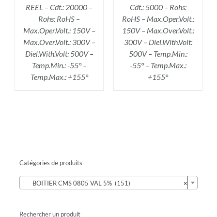
REEL – Cdt.: 20000 –
Cdt.: 5000 – Rohs:
Rohs: RoHS –
RoHS – Max.Oper.Volt.:
Max.Oper.Volt.: 150V –
150V – Max.Over.Volt.:
Max.Over.Volt.: 300V –
300V – Diel.With.Volt:
Diel.With.Volt: 500V –
500V – Temp.Min.:
Temp.Min.: -55° –
-55° – Temp.Max.:
Temp.Max.: +155°
+155°
Catégories de produits

BOITIER CMS 0805 VAL 5% (151)
×
Rechercher un produit