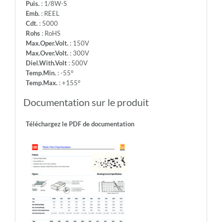
Puis.
: 1/8W-S
Emb.
: REEL
Cdt.
: 5000
Rohs
: RoHS
Max.Oper.Volt.
: 150V
Max.Over.Volt.
: 300V
Diel.With.Volt
: 500V
Temp.Min.
: -55°
Temp.Max.
: +155°
Documentation sur le produit
Téléchargez le PDF de documentation