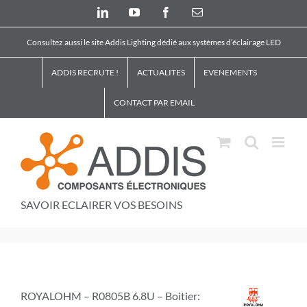
Skip
LinkedIn
YouTube
Facebook
Email
to
content
Consultez aussi le site Addis Lighting dédié aux systèmes d’éclairage LED
ADDIS RECRUTE !
ACTUALITES
EVENEMENTS
CONTACT PAR EMAIL
SAVOIR ECLAIRER VOS BESOINS
ROYALOHM – R0805B 6.8U – Boitier: