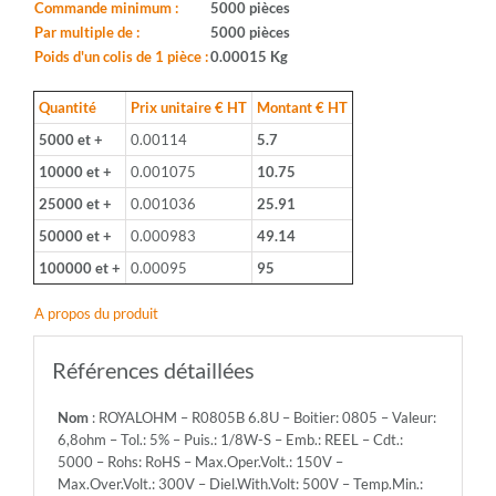
0805
Commande minimum :
5000 pièces
-
Par multiple de :
5000 pièces
Valeur:
Poids d'un colis de 1 pièce :
0.00015 Kg
6,8ohm
-
Quantité
Prix unitaire € HT
Montant € HT
Tol.:
5000 et +
0.00114
5.7
5%
-
10000 et +
0.001075
10.75
Puis.:
25000 et +
0.001036
25.91
1/8W-
S
50000 et +
0.000983
49.14
-
100000 et +
0.00095
95
Emb.:
REEL
A propos du produit
-
Cdt.:
5000
Références détaillées
-
Rohs:
Nom
: ROYALOHM – R0805B 6.8U – Boitier: 0805 – Valeur:
RoHS
6,8ohm – Tol.: 5% – Puis.: 1/8W-S – Emb.: REEL – Cdt.:
-
5000 – Rohs: RoHS – Max.Oper.Volt.: 150V –
Max.Oper.Volt.:
Max.Over.Volt.: 300V – Diel.With.Volt: 500V – Temp.Min.:
150V