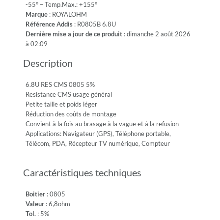
-55° – Temp.Max.: +155°
-
Marque
: ROYALOHM
Max.Over.Volt.:
Référence Addis
: R0805B 6.8U
300V
Dernière mise a jour de ce produit
: dimanche 2 août 2026
-
à 02:09
Diel.With.Volt:
500V
Description
-
Temp.Min.:
6.8U RES CMS 0805 5%
-55°
Resistance CMS usage général
-
Petite taille et poids léger
Temp.Max.:
Réduction des coûts de montage
+155°
Convient à la fois au brasage à la vague et à la refusion
Applications: Navigateur (GPS), Téléphone portable,
Télécom, PDA, Récepteur TV numérique, Compteur
Caractéristiques techniques
Boitier
: 0805
Valeur
: 6,8ohm
Tol.
: 5%