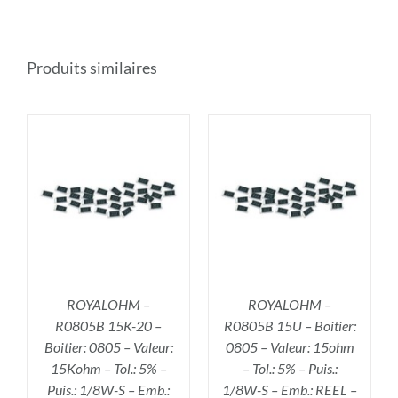
Produits similaires
R
AJOUTER AU PANIER
/
DÉTAILS
ROYALOHM –
ROYALOHM –
R0805B 15K-20 –
R0805B 15U – Boitier:
Boitier: 0805 – Valeur:
0805 – Valeur: 15ohm
15Kohm – Tol.: 5% –
– Tol.: 5% – Puis.:
Puis.: 1/8W-S – Emb.:
1/8W-S – Emb.: REEL –