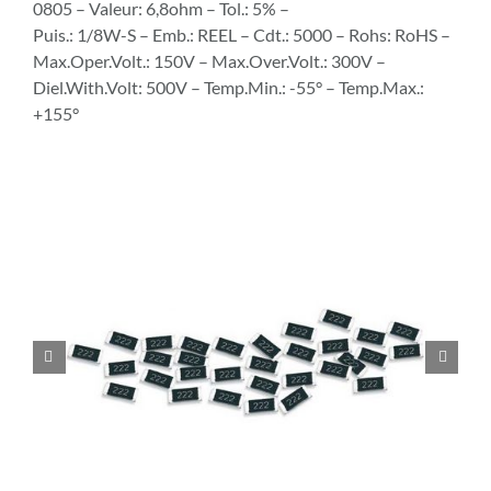
0805 – Valeur: 6,8ohm – Tol.: 5% –
Puis.: 1/8W-S – Emb.: REEL – Cdt.: 5000 – Rohs: RoHS –
Max.Oper.Volt.: 150V – Max.Over.Volt.: 300V –
Diel.With.Volt: 500V – Temp.Min.: -55° – Temp.Max.:
+155°

