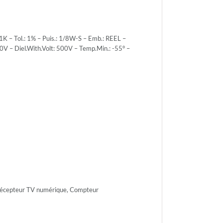
 – Tol.: 1% – Puis.: 1/8W-S – Emb.: REEL –
0V – Diel.With.Volt: 500V – Temp.Min.: -55° –
r.Volt.:
r.Volt.:
h.Volt:
 Récepteur TV numérique, Compteur
n.: