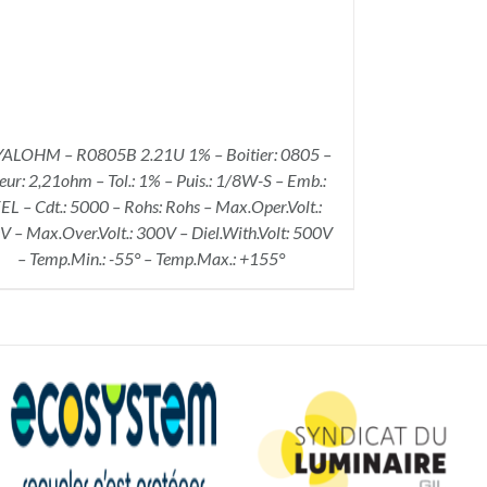
ALOHM – R0805B 2.21U 1% – Boitier: 0805 –
eur: 2,21ohm – Tol.: 1% – Puis.: 1/8W-S – Emb.:
EL – Cdt.: 5000 – Rohs: Rohs – Max.Oper.Volt.:
 – Max.Over.Volt.: 300V – Diel.With.Volt: 500V
– Temp.Min.: -55° – Temp.Max.: +155°