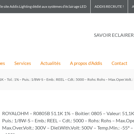
le site Addis Lighting dédié aux systèmes d’éclairage LED
ADDIS RECRUTE !
A
SAVOIR ECLAIRER
ues
Services
Actualités
A propos d’Addis
Contact
 Tol.: 1% – Puis.: 1/8W-S – Emb.: REEL – Cdt.: 5000 – Rohs: Rohs – Max.Oper.Volt.: 
ROYALOHM – R0805B 51.1K 1% – Boitier: 0805 – Valeur: 51,1K –
Puis.: 1/8W-S – Emb.: REEL – Cdt.: 5000 – Rohs: Rohs – Max.Ope
Max.Over.Volt.: 300V – Diel.With.Volt: 500V – Temp.Min.: -55° 