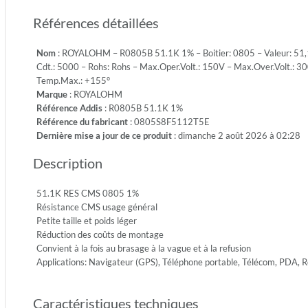
1/8W-
Références détaillées
S
-
Nom
: ROYALOHM – R0805B 51.1K 1% – Boitier: 0805 – Valeur: 51,1K
Emb.:
Cdt.: 5000 – Rohs: Rohs – Max.Oper.Volt.: 150V – Max.Over.Volt.: 30
REEL
Temp.Max.: +155°
-
Marque
: ROYALOHM
Cdt.:
Référence Addis
: R0805B 51.1K 1%
5000
Référence du fabricant
: 0805S8F5112T5E
-
Dernière mise a jour de ce produit
: dimanche 2 août 2026 à 02:28
Rohs:
Rohs
Description
-
Max.Ope
150V
51.1K RES CMS 0805 1%
-
Résistance CMS usage général
Max.Ove
Petite taille et poids léger
300V
Réduction des coûts de montage
-
Convient à la fois au brasage à la vague et à la refusion
Diel.Wit
Applications: Navigateur (GPS), Téléphone portable, Télécom, PDA,
500V
-
Caractéristiques techniques
Temp.Mi