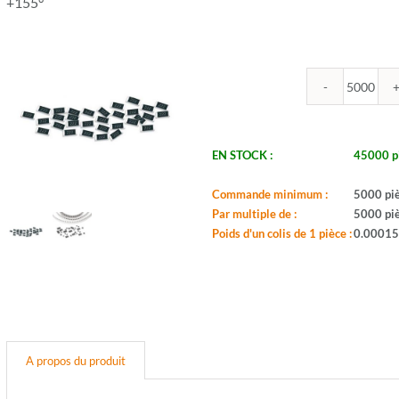
+155°
quantit
de
ROYA
-
EN STOCK :
45000 p
R0805
51.1K
Commande minimum :
5000 pi
1%
Par multiple de :
5000 pi
-
Poids d'un colis de 1 pièce :
0.00015
Boitier:
0805
-
Valeur:
51,1K
-
Tol.:
A propos du produit
1%
-
Puis.: