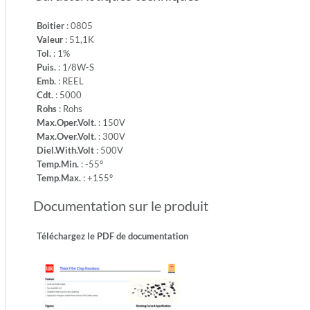
-55°
-
Boitier
: 0805
Temp.M
Valeur
: 51,1K
+155°
Tol.
: 1%
Puis.
: 1/8W-S
Emb.
: REEL
Cdt.
: 5000
Rohs
: Rohs
Max.Oper.Volt.
: 150V
Max.Over.Volt.
: 300V
Diel.With.Volt
: 500V
Temp.Min.
: -55°
Temp.Max.
: +155°
Documentation sur le produit
Téléchargez le PDF de documentation