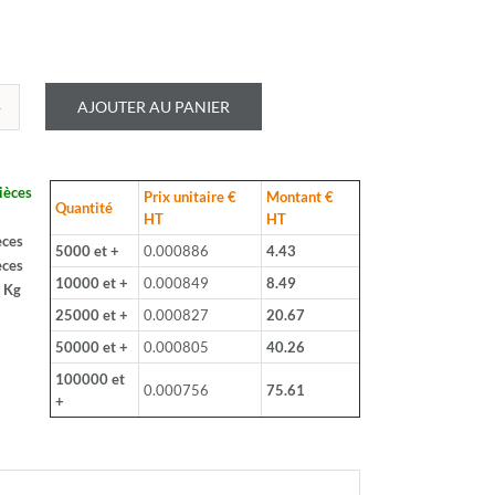
AJOUTER AU PANIER
é
LOHM
ièces
Prix unitaire €
Montant €
B
Quantité
HT
HT
èces
5000 et +
0.000886
4.43
èces
10000 et +
0.000849
8.49
 Kg
25000 et +
0.000827
20.67
50000 et +
0.000805
40.26
100000 et
0.000756
75.61
+