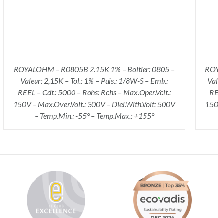
ROYALOHM – R0805B 2.15K 1% – Boitier: 0805 –
ROY
Valeur: 2,15K – Tol.: 1% – Puis.: 1/8W-S – Emb.:
Val
REEL – Cdt.: 5000 – Rohs: Rohs – Max.Oper.Volt.:
RE
150V – Max.Over.Volt.: 300V – Diel.With.Volt: 500V
150V
– Temp.Min.: -55° – Temp.Max.: +155°