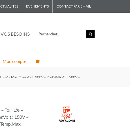
CTUALITES
EVENEMENTS
CONTACT PAR EMAIL
Rechercher
 VOS BESOINS
Mon compte
150V – Max.Over.Volt.: 300V – Diel.With.Volt: 500V –
 Tol.: 1% –
r.Volt.: 150V –
– Temp.Max.: