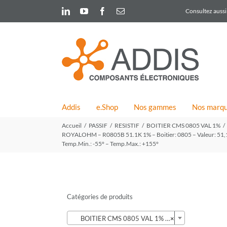
Skip
LinkedIn
YouTube
Facebook
Email
Consultez aussi 
to
content
Addis
e.Shop
Nos gammes
Nos marq
Accueil
PASSIF
RESISTIF
BOITIER CMS 0805 VAL 1%
ROYALOHM – R0805B 51.1K 1% – Boitier: 0805 – Valeur: 51,1K –
Temp.Min.: -55° – Temp.Max.: +155°
Catégories de produits

BOITIER CMS 0805 VAL 1% (424)
×