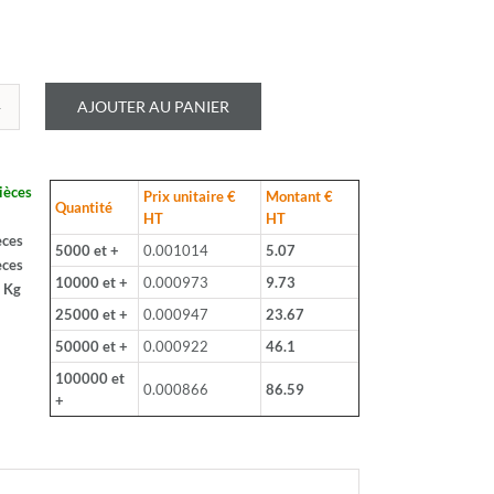
AJOUTER AU PANIER
é
LOHM
ièces
Prix unitaire €
Montant €
B
Quantité
HT
HT
èces
5000 et +
0.001014
5.07
èces
10000 et +
0.000973
9.73
 Kg
25000 et +
0.000947
23.67
50000 et +
0.000922
46.1
100000 et
hm
0.000866
86.59
+