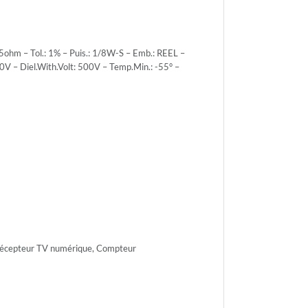
hm – Tol.: 1% – Puis.: 1/8W-S – Emb.: REEL –
0V – Diel.With.Volt: 500V – Temp.Min.: -55° –
r.Volt.:
r.Volt.:
 Récepteur TV numérique, Compteur
h.Volt:
n.: