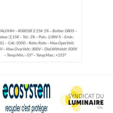
ALOHM – R0805B 2.15K 1% – Boitier: 0805 –
aleur: 2,15K – Tol.: 1% – Puis.: 1/8W-S – Emb.:
EL – Cdt.: 5000 – Rohs: Rohs – Max.Oper.Volt.:
 – Max.Over.Volt.: 300V – Diel.With.Volt: 500V
– Temp.Min.: -55° – Temp.Max.: +155°