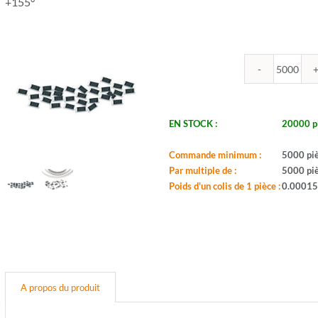
+155°
quantit
de
ROYA
-
EN STOCK :
20000 p
R0805
47.5U
Commande minimum :
5000 pi
1%
Par multiple de :
5000 pi
-
Poids d'un colis de 1 pièce :
0.00015
Boitier:
0805
-
Valeur:
47,5o
-
Tol.:
A propos du produit
1%
-
Puis.: