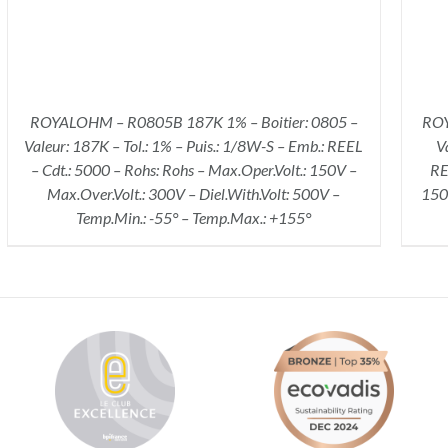
ROYALOHM – R0805B 187K 1% – Boitier: 0805 –
ROY
Valeur: 187K – Tol.: 1% – Puis.: 1/8W-S – Emb.: REEL
V
– Cdt.: 5000 – Rohs: Rohs – Max.Oper.Volt.: 150V –
RE
Max.Over.Volt.: 300V – Diel.With.Volt: 500V –
150V
Temp.Min.: -55° – Temp.Max.: +155°