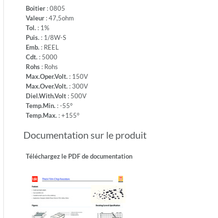
-55°
Boitier
: 0805
-
Valeur
: 47,5ohm
Temp.M
Tol.
: 1%
+155°
Puis.
: 1/8W-S
Emb.
: REEL
Cdt.
: 5000
Rohs
: Rohs
Max.Oper.Volt.
: 150V
Max.Over.Volt.
: 300V
Diel.With.Volt
: 500V
Temp.Min.
: -55°
Temp.Max.
: +155°
Documentation sur le produit
Téléchargez le PDF de documentation