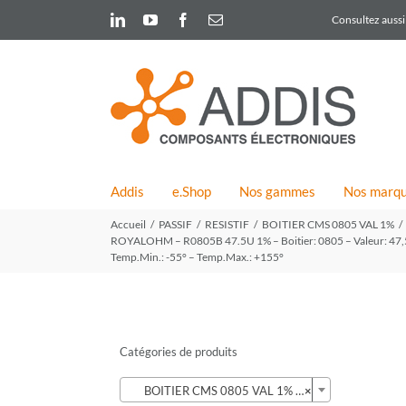
Skip
LinkedIn
YouTube
Facebook
Email
Consultez aussi 
to
content
Addis
e.Shop
Nos gammes
Nos marq
Accueil
PASSIF
RESISTIF
BOITIER CMS 0805 VAL 1%
ROYALOHM – R0805B 47.5U 1% – Boitier: 0805 – Valeur: 47,5ohm
Temp.Min.: -55° – Temp.Max.: +155°
Catégories de produits

BOITIER CMS 0805 VAL 1% (424)
×