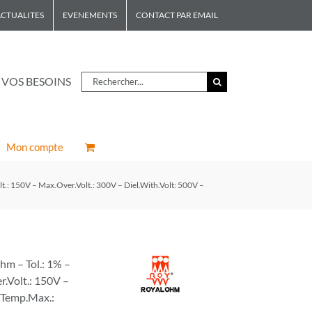
CTUALITES
EVENEMENTS
CONTACT PAR EMAIL
Rechercher
 VOS BESOINS
Mon compte
.: 150V – Max.Over.Volt.: 300V – Diel.With.Volt: 500V –
m – Tol.: 1% –
r.Volt.: 150V –
– Temp.Max.: