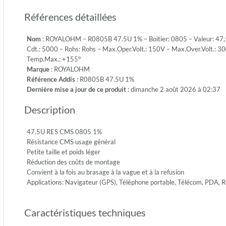
1/8W-
Références détaillées
S
-
Nom
: ROYALOHM – R0805B 47.5U 1% – Boitier: 0805 – Valeur: 47,5o
Emb.:
Cdt.: 5000 – Rohs: Rohs – Max.Oper.Volt.: 150V – Max.Over.Volt.: 30
REEL
Temp.Max.: +155°
-
Marque
: ROYALOHM
Cdt.:
Référence Addis
: R0805B 47.5U 1%
5000
Dernière mise a jour de ce produit
: dimanche 2 août 2026 à 02:37
-
Rohs:
Description
Rohs
-
Max.Ope
47.5U RES CMS 0805 1%
150V
Résistance CMS usage général
-
Petite taille et poids léger
Max.Ove
Réduction des coûts de montage
300V
Convient à la fois au brasage à la vague et à la refusion
-
Applications: Navigateur (GPS), Téléphone portable, Télécom, PDA,
Diel.Wit
500V
Caractéristiques techniques
-
Temp.Mi