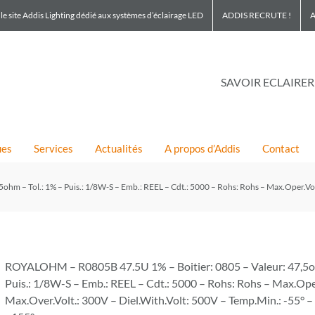
le site Addis Lighting dédié aux systèmes d’éclairage LED
ADDIS RECRUTE !
A
SAVOIR ECLAIRER
ues
Services
Actualités
A propos d’Addis
Contact
 – Tol.: 1% – Puis.: 1/8W-S – Emb.: REEL – Cdt.: 5000 – Rohs: Rohs – Max.Oper.Volt
ROYALOHM – R0805B 47.5U 1% – Boitier: 0805 – Valeur: 47,5oh
Puis.: 1/8W-S – Emb.: REEL – Cdt.: 5000 – Rohs: Rohs – Max.Ope
Max.Over.Volt.: 300V – Diel.With.Volt: 500V – Temp.Min.: -55° 