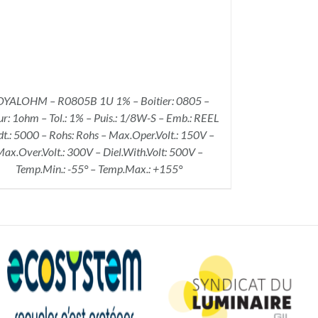
YALOHM – R0805B 1U 1% – Boitier: 0805 –
ur: 1ohm – Tol.: 1% – Puis.: 1/8W-S – Emb.: REEL
dt.: 5000 – Rohs: Rohs – Max.Oper.Volt.: 150V –
ax.Over.Volt.: 300V – Diel.With.Volt: 500V –
Temp.Min.: -55° – Temp.Max.: +155°