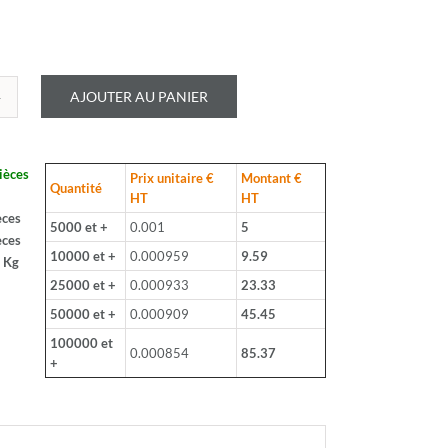
AJOUTER AU PANIER
é
LOHM
ièces
Prix unitaire €
Montant €
B
Quantité
HT
HT
èces
5000 et +
0.001
5
èces
10000 et +
0.000959
9.59
 Kg
25000 et +
0.000933
23.33
50000 et +
0.000909
45.45
100000 et
0.000854
85.37
+