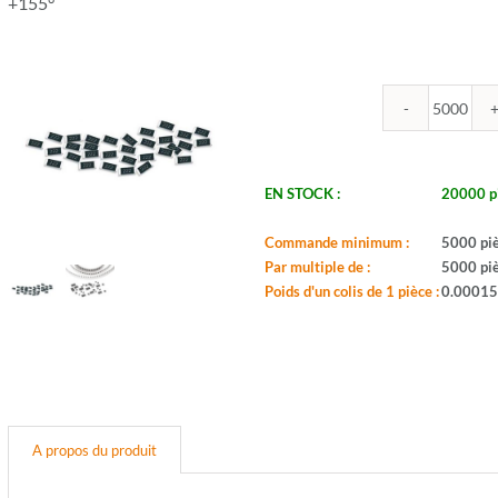
+155°
quantit
de
ROYA
-
EN STOCK :
20000 p
R0805
39K
Commande minimum :
5000 pi
1%
Par multiple de :
5000 pi
-
Poids d'un colis de 1 pièce :
0.00015
Boitier:
0805
-
Valeur:
39K
-
Tol.:
A propos du produit
1%
-
Puis.: