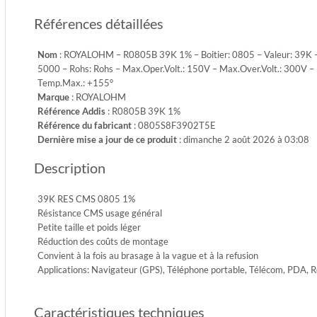
1/8W-
Références détaillées
S
-
Nom
: ROYALOHM – R0805B 39K 1% – Boitier: 0805 – Valeur: 39K – T
Emb.:
5000 – Rohs: Rohs – Max.Oper.Volt.: 150V – Max.Over.Volt.: 300V – 
REEL
Temp.Max.: +155°
-
Marque
: ROYALOHM
Cdt.:
Référence Addis
: R0805B 39K 1%
5000
Référence du fabricant
: 0805S8F3902T5E
-
Dernière mise a jour de ce produit
: dimanche 2 août 2026 à 03:08
Rohs:
Rohs
Description
-
Max.Ope
150V
39K RES CMS 0805 1%
-
Résistance CMS usage général
Max.Ove
Petite taille et poids léger
300V
Réduction des coûts de montage
-
Convient à la fois au brasage à la vague et à la refusion
Diel.Wit
Applications: Navigateur (GPS), Téléphone portable, Télécom, PDA,
500V
-
Caractéristiques techniques
Temp.Mi