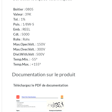
-55°
-
Boitier
: 0805
Temp.M
Valeur
: 39K
+155°
Tol.
: 1%
Puis.
: 1/8W-S
Emb.
: REEL
Cdt.
: 5000
Rohs
: Rohs
Max.Oper.Volt.
: 150V
Max.Over.Volt.
: 300V
Diel.With.Volt
: 500V
Temp.Min.
: -55°
Temp.Max.
: +155°
Documentation sur le produit
Téléchargez le PDF de documentation