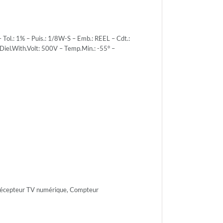
ol.: 1% – Puis.: 1/8W-S – Emb.: REEL – Cdt.:
Diel.With.Volt: 500V – Temp.Min.: -55° –
r.Volt.:
r.Volt.:
h.Volt:
 Récepteur TV numérique, Compteur
n.: