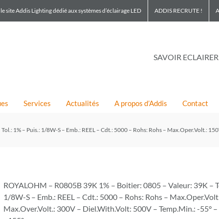
le site Addis Lighting dédié aux systèmes d’éclairage LED
ADDIS RECRUTE !
A
SAVOIR ECLAIRER
ues
Services
Actualités
A propos d’Addis
Contact
.: 1% – Puis.: 1/8W-S – Emb.: REEL – Cdt.: 5000 – Rohs: Rohs – Max.Oper.Volt.: 150V
ROYALOHM – R0805B 39K 1% – Boitier: 0805 – Valeur: 39K – Tol
1/8W-S – Emb.: REEL – Cdt.: 5000 – Rohs: Rohs – Max.Oper.Volt
Max.Over.Volt.: 300V – Diel.With.Volt: 500V – Temp.Min.: -55° 