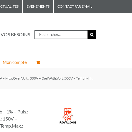
CTUALITES
EVENEMENTS
CONTACT PAR EMAIL
Rechercher
 VOS BESOINS
Mon compte
 – Max.Over.Volt.: 300V – Diel.With.Volt: 500V – Temp.Min.:
.: 1% – Puis.:
.: 150V –
– Temp.Max.: