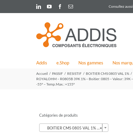
Skip
LinkedIn
YouTube
Facebook
Email
Consultez aussi 
to
content
Addis
e.Shop
Nos gammes
Nos marq
Accueil
PASSIF
RESISTIF
BOITIER CMS 0805 VAL 1%
ROYALOHM – R0805B 39K 1% – Boitier: 0805 – Valeur: 39K – Tol
-55° – Temp.Max.: +155°
Catégories de produits

BOITIER CMS 0805 VAL 1% (424)
×