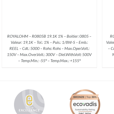
ROYALOHM – R0805B 19.1K 1% – Boitier: 0805 –
RO
Valeur: 19,1K – Tol.: 1% – Puis.: 1/8W-S – Emb.:
Vale
REEL – Cdt.: 5000 – Rohs: Rohs – Max.Oper.Volt.:
– C
150V – Max.Over.Volt.: 300V – Diel.With.Volt: 500V
M
– Temp.Min.: -55° – Temp.Max.: +155°