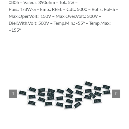
0805 – Valeur: 390ohm – Tol.: 5% –
Puis.: 1/8W-S – Emb.: REEL – Cdt.: 5000 – Rohs: RoHS –
Max.Oper.Volt.: 150V – Max.Over.Volt.: 300V –
Diel.With.Volt: 500V – Temp.Min.: -55° – Temp.Max.:
+155°

