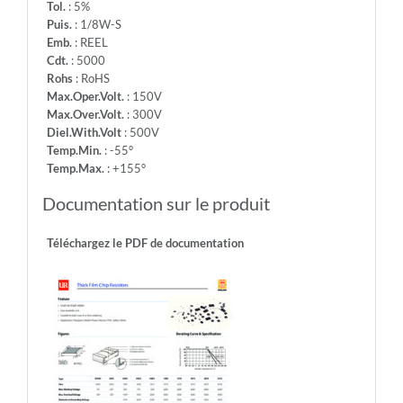
Tol.
: 5%
Puis.
: 1/8W-S
Emb.
: REEL
Cdt.
: 5000
Rohs
: RoHS
Max.Oper.Volt.
: 150V
Max.Over.Volt.
: 300V
Diel.With.Volt
: 500V
Temp.Min.
: -55°
Temp.Max.
: +155°
Documentation sur le produit
Téléchargez le PDF de documentation