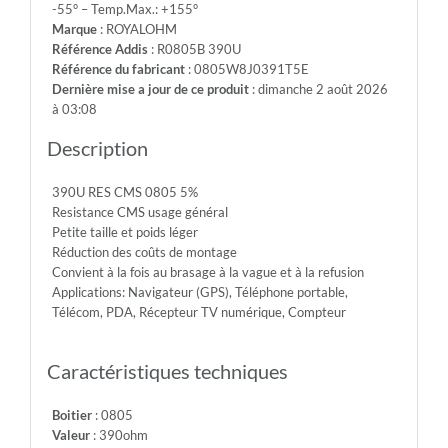
-55° – Temp.Max.: +155°
-
Marque
: ROYALOHM
Max.Over.Volt.:
Référence Addis
: R0805B 390U
300V
Référence du fabricant
: 0805W8J0391T5E
-
Dernière mise a jour de ce produit
: dimanche 2 août 2026
Diel.With.Volt:
à 03:08
500V
-
Description
Temp.Min.:
-55°
390U RES CMS 0805 5%
-
Resistance CMS usage général
Temp.Max.:
Petite taille et poids léger
+155°
Réduction des coûts de montage
Convient à la fois au brasage à la vague et à la refusion
Applications: Navigateur (GPS), Téléphone portable,
Télécom, PDA, Récepteur TV numérique, Compteur
Caractéristiques techniques
Boitier
: 0805
Valeur
: 390ohm