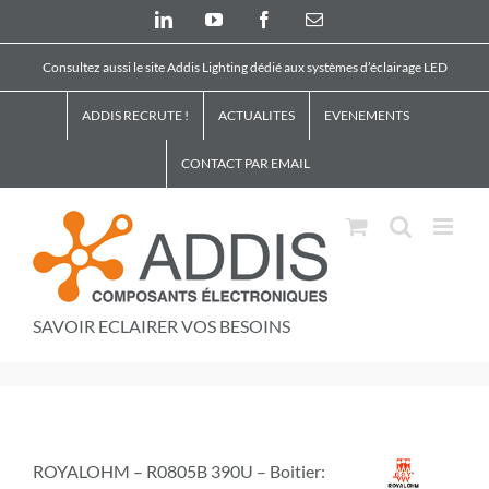
Skip
LinkedIn
YouTube
Facebook
Email
to
content
Consultez aussi le site Addis Lighting dédié aux systèmes d’éclairage LED
ADDIS RECRUTE !
ACTUALITES
EVENEMENTS
CONTACT PAR EMAIL
SAVOIR ECLAIRER VOS BESOINS
ROYALOHM – R0805B 390U – Boitier: