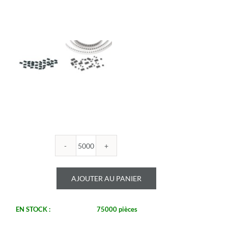
quantité
de
ROYALOHM
AJOUTER AU PANIER
-
R0805B
390U
EN STOCK :
75000 pièces
-
Boitier: