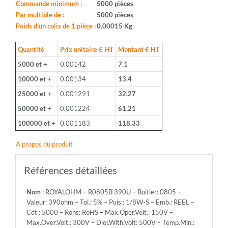
0805
Commande minimum :
5000 pièces
-
Par multiple de :
5000 pièces
Valeur:
Poids d'un colis de 1 pièce :
0.00015 Kg
390ohm
-
Quantité
Prix unitaire € HT
Montant € HT
Tol.:
5000 et +
0.00142
7.1
5%
-
10000 et +
0.00134
13.4
Puis.:
25000 et +
0.001291
32.27
1/8W-
S
50000 et +
0.001224
61.21
-
100000 et +
0.001183
118.33
Emb.:
REEL
A propos du produit
-
Cdt.:
5000
Références détaillées
-
Rohs:
Nom
: ROYALOHM – R0805B 390U – Boitier: 0805 –
RoHS
Valeur: 390ohm – Tol.: 5% – Puis.: 1/8W-S – Emb.: REEL –
-
Cdt.: 5000 – Rohs: RoHS – Max.Oper.Volt.: 150V –
Max.Oper.Volt.:
Max.Over.Volt.: 300V – Diel.With.Volt: 500V – Temp.Min.:
150V