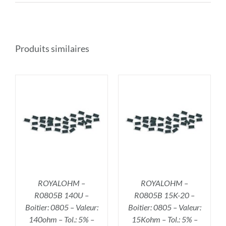
Produits similaires
R
AJOUTER AU PANIER
/
DÉTAILS
ROYALOHM –
ROYALOHM –
R0805B 140U –
R0805B 15K-20 –
Boitier: 0805 – Valeur:
Boitier: 0805 – Valeur:
140ohm – Tol.: 5% –
15Kohm – Tol.: 5% –