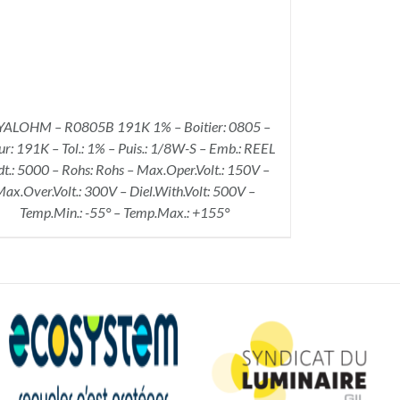
ALOHM – R0805B 191K 1% – Boitier: 0805 –
ur: 191K – Tol.: 1% – Puis.: 1/8W-S – Emb.: REEL
dt.: 5000 – Rohs: Rohs – Max.Oper.Volt.: 150V –
ax.Over.Volt.: 300V – Diel.With.Volt: 500V –
Temp.Min.: -55° – Temp.Max.: +155°