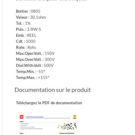
-55°
-
Boitier
: 0805
Temp.M
Valeur
: 30,1ohm
+155°
Tol.
: 1%
Puis.
: 1/8W-S
Emb.
: REEL
Cdt.
: 5000
Rohs
: Rohs
Max.Oper.Volt.
: 150V
Max.Over.Volt.
: 300V
Diel.With.Volt
: 500V
Temp.Min.
: -55°
Temp.Max.
: +155°
Documentation sur le produit
Téléchargez le PDF de documentation