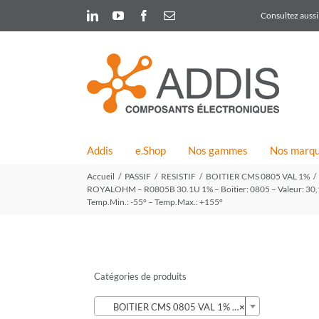
Skip
LinkedIn
YouTube
Facebook
Email
Consultez aussi 
to
content
Addis
e.Shop
Nos gammes
Nos marq
Accueil
PASSIF
RESISTIF
BOITIER CMS 0805 VAL 1%
ROYALOHM – R0805B 30.1U 1% – Boitier: 0805 – Valeur: 30,1ohm
Temp.Min.: -55° – Temp.Max.: +155°
Catégories de produits

BOITIER CMS 0805 VAL 1% (424)
×