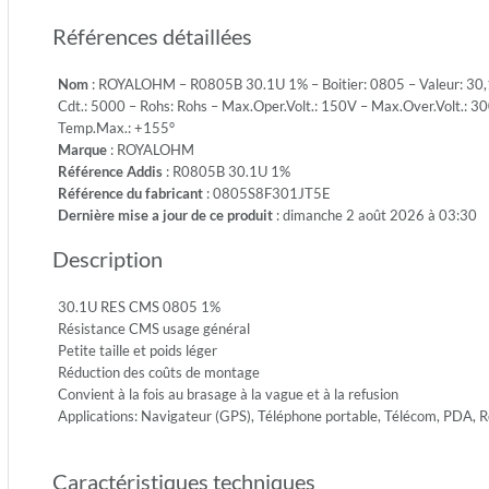
1/8W-
Références détaillées
S
-
Nom
: ROYALOHM – R0805B 30.1U 1% – Boitier: 0805 – Valeur: 30,1o
Emb.:
Cdt.: 5000 – Rohs: Rohs – Max.Oper.Volt.: 150V – Max.Over.Volt.: 30
REEL
Temp.Max.: +155°
-
Marque
: ROYALOHM
Cdt.:
Référence Addis
: R0805B 30.1U 1%
5000
Référence du fabricant
: 0805S8F301JT5E
-
Dernière mise a jour de ce produit
: dimanche 2 août 2026 à 03:30
Rohs:
Rohs
Description
-
Max.Ope
150V
30.1U RES CMS 0805 1%
-
Résistance CMS usage général
Max.Ove
Petite taille et poids léger
300V
Réduction des coûts de montage
-
Convient à la fois au brasage à la vague et à la refusion
Diel.Wit
Applications: Navigateur (GPS), Téléphone portable, Télécom, PDA,
500V
-
Caractéristiques techniques
Temp.Mi