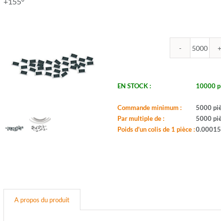
+155°
quantit
de
ROYA
-
EN STOCK :
10000 p
R0805
30.1U
Commande minimum :
5000 pi
1%
Par multiple de :
5000 pi
-
Poids d'un colis de 1 pièce :
0.00015
Boitier:
0805
-
Valeur:
30,1o
-
Tol.:
A propos du produit
1%
-
Puis.: