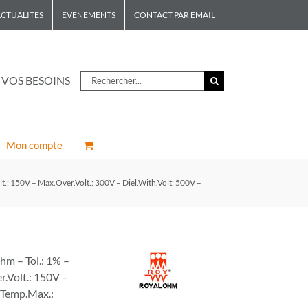
CTUALITES
EVENEMENTS
CONTACT PAR EMAIL
Rechercher
 VOS BESOINS
Mon compte
.: 150V – Max.Over.Volt.: 300V – Diel.With.Volt: 500V –
m – Tol.: 1% –
r.Volt.: 150V –
– Temp.Max.: