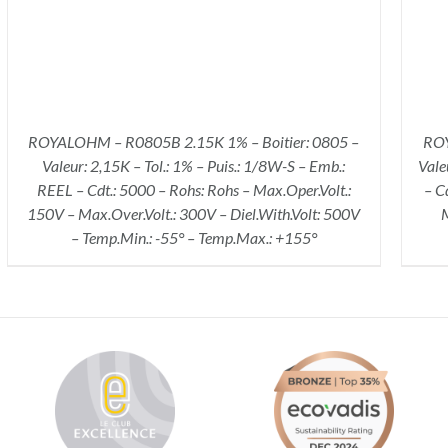
ROYALOHM – R0805B 2.15K 1% – Boitier: 0805 –
ROY
Valeur: 2,15K – Tol.: 1% – Puis.: 1/8W-S – Emb.:
Vale
REEL – Cdt.: 5000 – Rohs: Rohs – Max.Oper.Volt.:
– C
150V – Max.Over.Volt.: 300V – Diel.With.Volt: 500V
M
– Temp.Min.: -55° – Temp.Max.: +155°