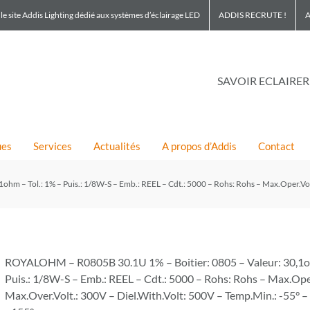
le site Addis Lighting dédié aux systèmes d’éclairage LED
ADDIS RECRUTE !
A
SAVOIR ECLAIRER
ues
Services
Actualités
A propos d’Addis
Contact
 – Tol.: 1% – Puis.: 1/8W-S – Emb.: REEL – Cdt.: 5000 – Rohs: Rohs – Max.Oper.Volt
ROYALOHM – R0805B 30.1U 1% – Boitier: 0805 – Valeur: 30,1oh
Puis.: 1/8W-S – Emb.: REEL – Cdt.: 5000 – Rohs: Rohs – Max.Ope
Max.Over.Volt.: 300V – Diel.With.Volt: 500V – Temp.Min.: -55° 