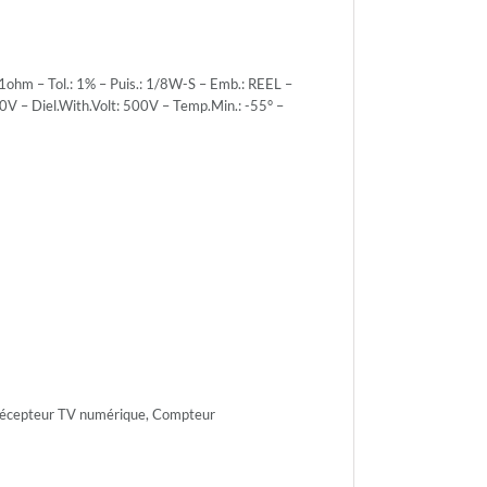
hm – Tol.: 1% – Puis.: 1/8W-S – Emb.: REEL –
0V – Diel.With.Volt: 500V – Temp.Min.: -55° –
r.Volt.:
r.Volt.:
h.Volt:
 Récepteur TV numérique, Compteur
n.: