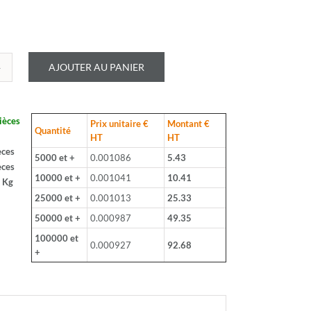
AJOUTER AU PANIER
é
LOHM
ièces
Prix unitaire €
Montant €
B
Quantité
HT
HT
èces
5000 et +
0.001086
5.43
èces
10000 et +
0.001041
10.41
 Kg
25000 et +
0.001013
25.33
50000 et +
0.000987
49.35
100000 et
hm
0.000927
92.68
+