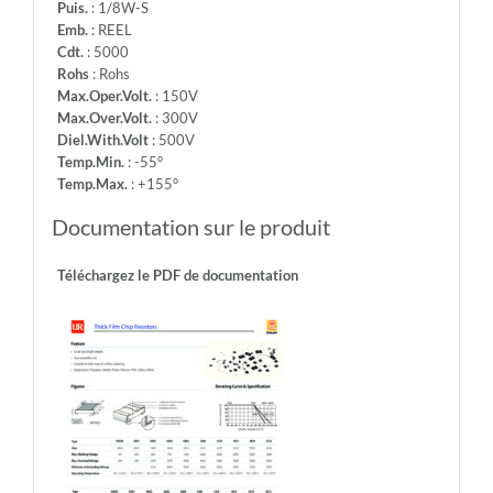
Puis.
: 1/8W-S
Emb.
: REEL
Cdt.
: 5000
Rohs
: Rohs
Max.Oper.Volt.
: 150V
Max.Over.Volt.
: 300V
Diel.With.Volt
: 500V
Temp.Min.
: -55°
Temp.Max.
: +155°
Documentation sur le produit
Téléchargez le PDF de documentation