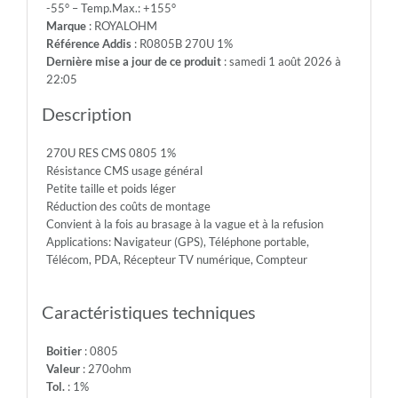
-55° – Temp.Max.: +155°
150V
Marque
: ROYALOHM
-
Référence Addis
: R0805B 270U 1%
Max.Over.Volt.:
Dernière mise a jour de ce produit
: samedi 1 août 2026 à
300V
22:05
-
Diel.With.Volt:
Description
500V
-
270U RES CMS 0805 1%
Temp.Min.:
Résistance CMS usage général
-55°
Petite taille et poids léger
-
Réduction des coûts de montage
Temp.Max.:
Convient à la fois au brasage à la vague et à la refusion
+155°
Applications: Navigateur (GPS), Téléphone portable,
Télécom, PDA, Récepteur TV numérique, Compteur
Caractéristiques techniques
Boitier
: 0805
Valeur
: 270ohm
Tol.
: 1%