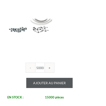
quantité
de
ROYALOHM
AJOUTER AU PANIER
-
R0805B
270U
EN STOCK :
15000 pièces
1%
-