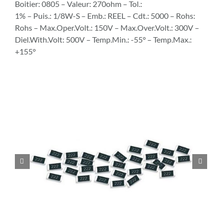
Boitier: 0805 – Valeur: 270ohm – Tol.:
1% – Puis.: 1/8W-S – Emb.: REEL – Cdt.: 5000 – Rohs:
Rohs – Max.Oper.Volt.: 150V – Max.Over.Volt.: 300V –
Diel.With.Volt: 500V – Temp.Min.: -55° – Temp.Max.:
+155°

