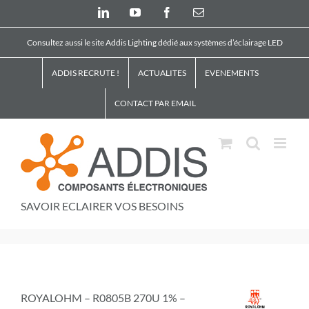
Skip
LinkedIn
YouTube
Facebook
Email
to
content
Consultez aussi le site Addis Lighting dédié aux systèmes d’éclairage LED
ADDIS RECRUTE !
ACTUALITES
EVENEMENTS
CONTACT PAR EMAIL
SAVOIR ECLAIRER VOS BESOINS
ROYALOHM – R0805B 270U 1% –