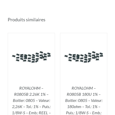
Produits similaires
R
AJOUTER AU PANIER
/
DÉTAILS
ROYALOHM –
ROYALOHM –
R0805B 2.26K 1% –
R0805B 180U 1% –
Boitier: 0805 – Valeur:
Boitier: 0805 – Valeur:
2,26K – Tol.: 1% – Puis.:
180ohm – Tol.: 1% –
1/8W-S – Emb.: REEL –
Puis.: 1/8W-S – Emb.: