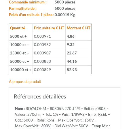
Boitier:
Commande minimum :
5000 pièces
0805
Par multiple de :
5000 pièces
-
Poids d'un colis de 1 pièce :
0.00015 Kg
Valeur:
270ohm
Quantité
Prix unitaire € HT
Montant € HT
-
5000 et +
0.000971
4.86
Tol.:
1%
10000 et +
0.000932
9.32
-
25000 et +
0.000907
22.67
Puis.:
1/8W-
50000 et +
0.000883
44.16
S
100000 et +
0.000829
82.93
-
Emb.:
A propos du produit
REEL
-
Cdt.:
Références détaillées
5000
-
Nom
: ROYALOHM – R0805B 270U 1% – Boitier: 0805 –
Rohs:
Valeur: 270ohm – Tol.: 1% – Puis.: 1/8W-S – Emb.: REEL –
Rohs
Cdt.: 5000 – Rohs: Rohs – Max.Oper.Volt.: 150V –
-
Max.Over.Volt.: 300V – Diel.With.Volt: 500V – Temp.Min.:
Max.Oper.Volt.: