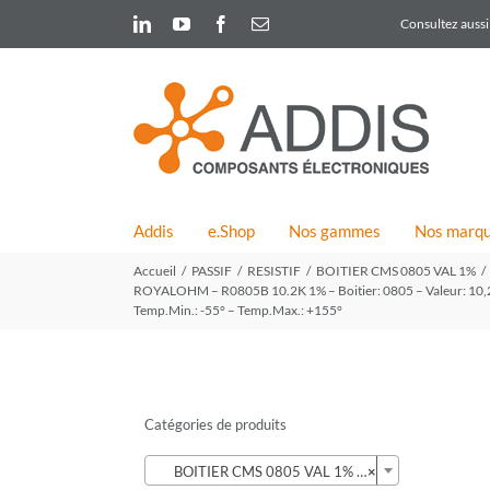
Skip
LinkedIn
YouTube
Facebook
Email
Consultez aussi 
to
content
Addis
e.Shop
Nos gammes
Nos marq
Accueil
PASSIF
RESISTIF
BOITIER CMS 0805 VAL 1%
ROYALOHM – R0805B 10.2K 1% – Boitier: 0805 – Valeur: 10,2K –
Temp.Min.: -55° – Temp.Max.: +155°
Catégories de produits

BOITIER CMS 0805 VAL 1% (424)
×