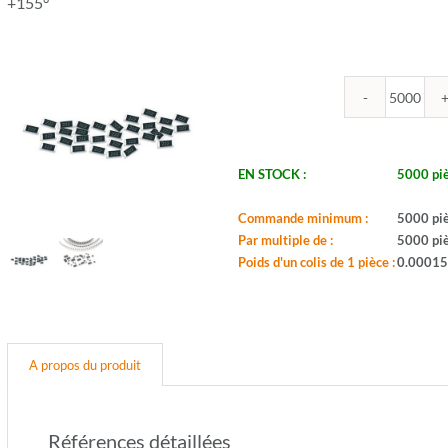
+155°
quantit
de
ROYA
-
EN STOCK :
5000 pi
R0805
10.2K
Commande minimum :
5000 pi
1%
Par multiple de :
5000 pi
-
Poids d'un colis de 1 pièce :
0.00015
Boitier:
0805
-
Valeur:
10,2K
A propos du produit
-
Tol.:
1%
-
Références détaillées
Puis.: