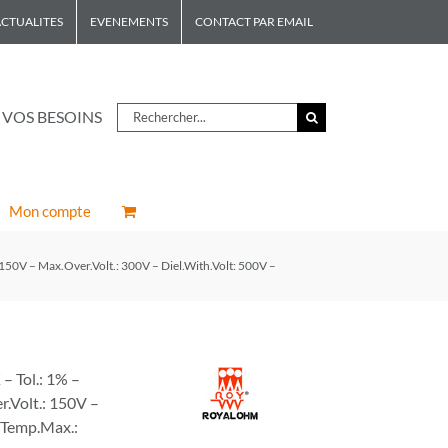
CTUALITES
EVENEMENTS
CONTACT PAR EMAIL
Rechercher
 VOS BESOINS
Mon compte
150V – Max.Over.Volt.: 300V – Diel.With.Volt: 500V –
 Tol.: 1% –
r.Volt.: 150V –
– Temp.Max.: