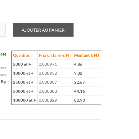
AJOUTER AU PANIER
é
LOHM
èces
Quantité
Prix unitaire € HT
Montant € HT
B
5000 et +
0.000971
4.86
èces
10000 et +
0.000932
9.32
èces
 Kg
25000 et +
0.000907
22.67
50000 et +
0.000883
44.16
100000 et +
0.000829
82.93