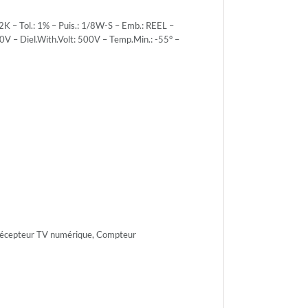
 – Tol.: 1% – Puis.: 1/8W-S – Emb.: REEL –
0V – Diel.With.Volt: 500V – Temp.Min.: -55° –
r.Volt.:
r.Volt.:
 Récepteur TV numérique, Compteur
h.Volt:
n.: