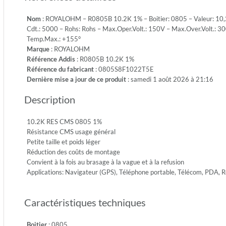
1/8W-
Nom
: ROYALOHM – R0805B 10.2K 1% – Boitier: 0805 – Valeur: 10,2K
S
Cdt.: 5000 – Rohs: Rohs – Max.Oper.Volt.: 150V – Max.Over.Volt.: 30
-
Temp.Max.: +155°
Emb.:
Marque
: ROYALOHM
REEL
Référence Addis
: R0805B 10.2K 1%
-
Référence du fabricant
: 0805S8F1022T5E
Cdt.:
Dernière mise a jour de ce produit
: samedi 1 août 2026 à 21:16
5000
-
Description
Rohs:
Rohs
-
10.2K RES CMS 0805 1%
Max.Ope
Résistance CMS usage général
150V
Petite taille et poids léger
-
Réduction des coûts de montage
Max.Ove
Convient à la fois au brasage à la vague et à la refusion
300V
Applications: Navigateur (GPS), Téléphone portable, Télécom, PDA,
-
Diel.Wit
Caractéristiques techniques
500V
-
Temp.Mi
Boitier
: 0805