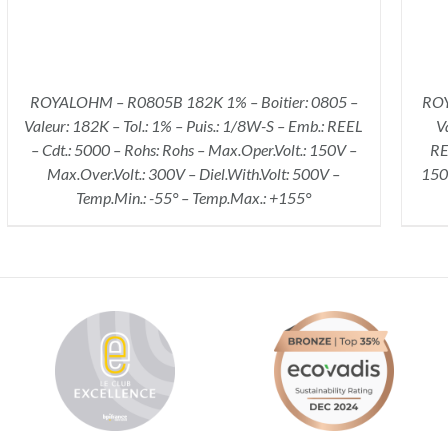
ROYALOHM – R0805B 182K 1% – Boitier: 0805 –
ROY
Valeur: 182K – Tol.: 1% – Puis.: 1/8W-S – Emb.: REEL
V
– Cdt.: 5000 – Rohs: Rohs – Max.Oper.Volt.: 150V –
RE
Max.Over.Volt.: 300V – Diel.With.Volt: 500V –
150V
Temp.Min.: -55° – Temp.Max.: +155°