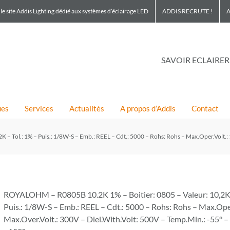
le site Addis Lighting dédié aux systèmes d’éclairage LED
ADDIS RECRUTE !
A
SAVOIR ECLAIRER
ues
Services
Actualités
A propos d’Addis
Contact
 Tol.: 1% – Puis.: 1/8W-S – Emb.: REEL – Cdt.: 5000 – Rohs: Rohs – Max.Oper.Volt.: 
ROYALOHM – R0805B 10.2K 1% – Boitier: 0805 – Valeur: 10,2K –
Puis.: 1/8W-S – Emb.: REEL – Cdt.: 5000 – Rohs: Rohs – Max.Ope
Max.Over.Volt.: 300V – Diel.With.Volt: 500V – Temp.Min.: -55° 