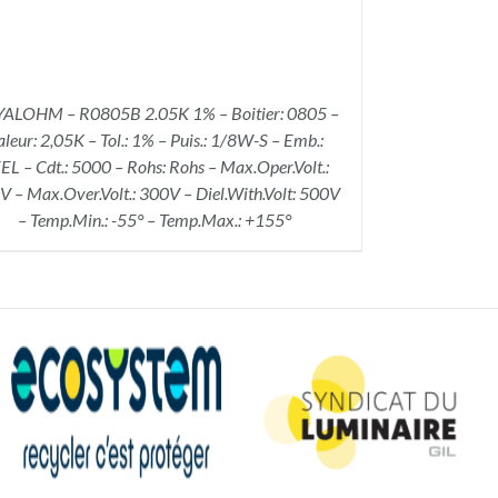
ALOHM – R0805B 2.05K 1% – Boitier: 0805 –
aleur: 2,05K – Tol.: 1% – Puis.: 1/8W-S – Emb.:
EL – Cdt.: 5000 – Rohs: Rohs – Max.Oper.Volt.:
 – Max.Over.Volt.: 300V – Diel.With.Volt: 500V
– Temp.Min.: -55° – Temp.Max.: +155°