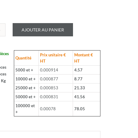
AJOUTER AU PANIER
é
LOHM
ièces
Prix unitaire €
Montant €
B
Quantité
HT
HT
èces
5000 et +
0.000914
4.57
èces
10000 et +
0.000877
8.77
 Kg
25000 et +
0.000853
21.33
50000 et +
0.000831
41.56
100000 et
0.00078
78.05
+