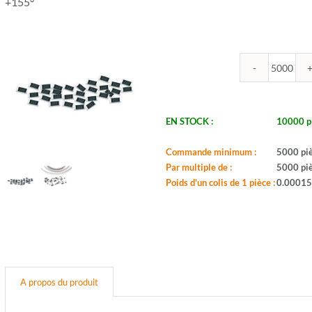
+155°
quantit
de
ROYA
-
EN STOCK :
10000 p
R0805
1.69K
Commande minimum :
5000 pi
1%
Par multiple de :
5000 pi
-
Poids d'un colis de 1 pièce :
0.00015
Boitier:
0805
-
Valeur:
1,69K
-
Tol.:
A propos du produit
1%
-
Puis.: