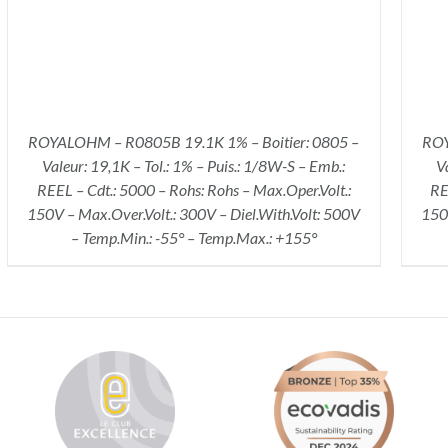
ROYALOHM – R0805B 19.1K 1% – Boitier: 0805 –
ROY
Valeur: 19,1K – Tol.: 1% – Puis.: 1/8W-S – Emb.:
V
REEL – Cdt.: 5000 – Rohs: Rohs – Max.Oper.Volt.:
RE
150V – Max.Over.Volt.: 300V – Diel.With.Volt: 500V
150V
– Temp.Min.: -55° – Temp.Max.: +155°