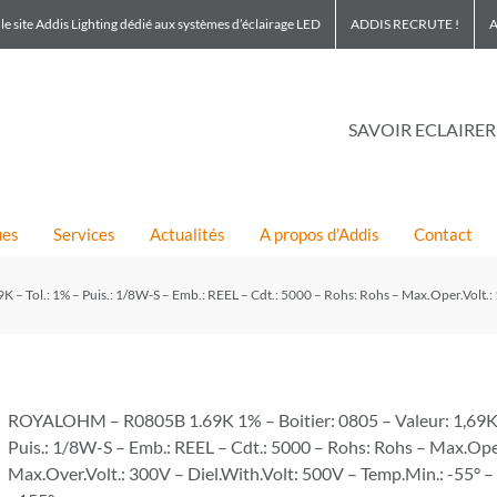
le site Addis Lighting dédié aux systèmes d’éclairage LED
ADDIS RECRUTE !
A
SAVOIR ECLAIRER
ues
Services
Actualités
A propos d’Addis
Contact
 Tol.: 1% – Puis.: 1/8W-S – Emb.: REEL – Cdt.: 5000 – Rohs: Rohs – Max.Oper.Volt.: 
ROYALOHM – R0805B 1.69K 1% – Boitier: 0805 – Valeur: 1,69K –
Puis.: 1/8W-S – Emb.: REEL – Cdt.: 5000 – Rohs: Rohs – Max.Ope
Max.Over.Volt.: 300V – Diel.With.Volt: 500V – Temp.Min.: -55° 