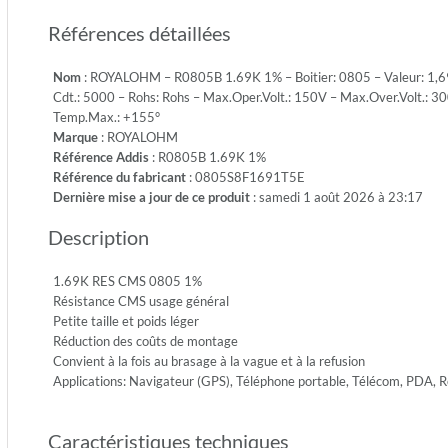
1/8W-
Références détaillées
S
-
Nom
: ROYALOHM – R0805B 1.69K 1% – Boitier: 0805 – Valeur: 1,69K
Emb.:
Cdt.: 5000 – Rohs: Rohs – Max.Oper.Volt.: 150V – Max.Over.Volt.: 30
REEL
Temp.Max.: +155°
-
Marque
: ROYALOHM
Cdt.:
Référence Addis
: R0805B 1.69K 1%
5000
Référence du fabricant
: 0805S8F1691T5E
-
Dernière mise a jour de ce produit
: samedi 1 août 2026 à 23:17
Rohs:
Rohs
Description
-
Max.Ope
150V
1.69K RES CMS 0805 1%
-
Résistance CMS usage général
Max.Ove
Petite taille et poids léger
300V
Réduction des coûts de montage
-
Convient à la fois au brasage à la vague et à la refusion
Diel.Wit
Applications: Navigateur (GPS), Téléphone portable, Télécom, PDA,
500V
-
Caractéristiques techniques
Temp.Mi