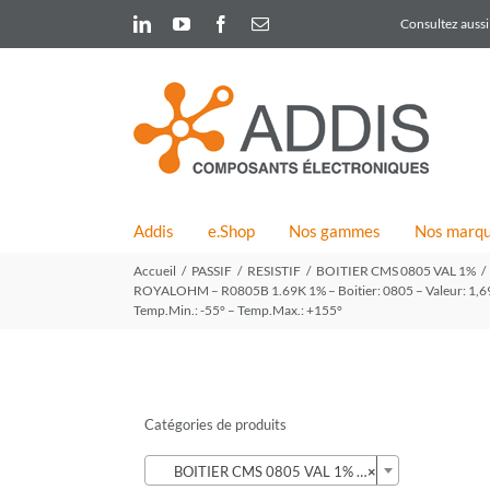
Skip
LinkedIn
YouTube
Facebook
Email
Consultez aussi 
to
content
Addis
e.Shop
Nos gammes
Nos marq
Accueil
PASSIF
RESISTIF
BOITIER CMS 0805 VAL 1%
ROYALOHM – R0805B 1.69K 1% – Boitier: 0805 – Valeur: 1,69K –
Temp.Min.: -55° – Temp.Max.: +155°
Catégories de produits

BOITIER CMS 0805 VAL 1% (424)
×