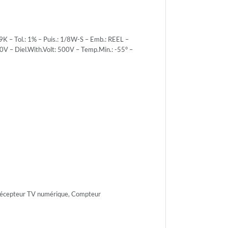
 – Tol.: 1% – Puis.: 1/8W-S – Emb.: REEL –
0V – Diel.With.Volt: 500V – Temp.Min.: -55° –
r.Volt.:
r.Volt.:
h.Volt:
 Récepteur TV numérique, Compteur
n.: