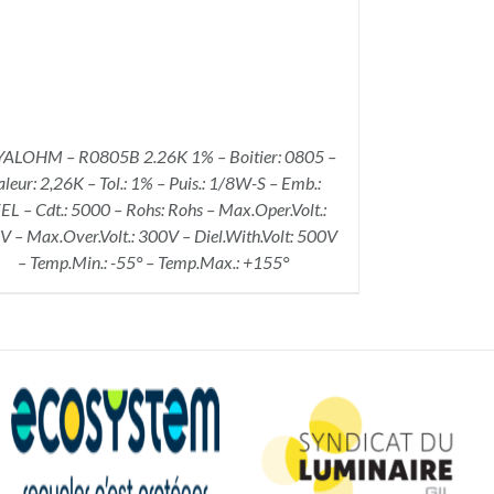
ALOHM – R0805B 2.26K 1% – Boitier: 0805 –
aleur: 2,26K – Tol.: 1% – Puis.: 1/8W-S – Emb.:
EL – Cdt.: 5000 – Rohs: Rohs – Max.Oper.Volt.:
 – Max.Over.Volt.: 300V – Diel.With.Volt: 500V
– Temp.Min.: -55° – Temp.Max.: +155°