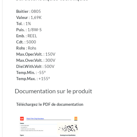
-55°
-
Boitier
: 0805
Temp.M
Valeur
: 1,69K
+155°
Tol.
: 1%
Puis.
: 1/8W-S
Emb.
: REEL
Cdt.
: 5000
Rohs
: Rohs
Max.Oper.Volt.
: 150V
Max.Over.Volt.
: 300V
Diel.With.Volt
: 500V
Temp.Min.
: -55°
Temp.Max.
: +155°
Documentation sur le produit
Téléchargez le PDF de documentation