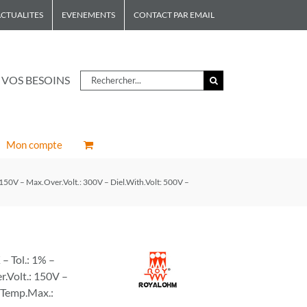
CTUALITES
EVENEMENTS
CONTACT PAR EMAIL
Rechercher
 VOS BESOINS
Mon compte
150V – Max.Over.Volt.: 300V – Diel.With.Volt: 500V –
 Tol.: 1% –
r.Volt.: 150V –
– Temp.Max.: