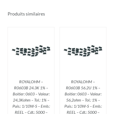
Produits similaires
R
AJOUTER AU PANIER
/
DÉTAILS
ROYALOHM –
ROYALOHM –
R0603B 24.3K 1% –
R0603B 56.2U 1% –
Boitier: 0603 – Valeur:
Boitier: 0603 – Valeur:
24,3Kohm – Tol.: 1% –
56,2ohm – Tol.: 1% –
Puis.: 1/10W-S – Emb.:
Puis.: 1/10W-S – Emb.:
REEL – Cdt.: 5000 –
REEL – Cdt.: 5000 –