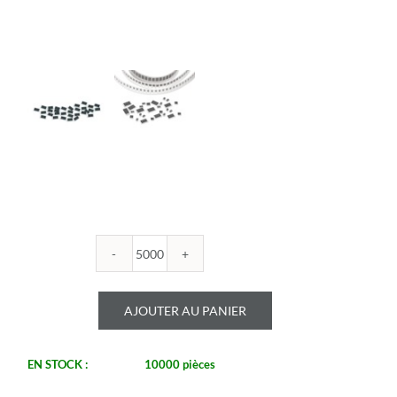
quantité
de
ROYALOHM
AJOUTER AU PANIER
-
R0603B
909U
EN STOCK :
10000 pièces
1%
-