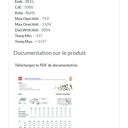
Emb.
: REEL
Cdt.
: 5000
Rohs
: RoHS
Max.Oper.Volt.
: 75V
Max.Over.Volt.
: 150V
Diel.With.Volt
: 300V
Temp.Min.
: -55°
Temp.Max.
: +155°
Documentation sur le produit
Téléchargez le PDF de documentation