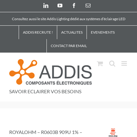
Skip
LinkedIn
YouTube
Facebook
Email
to
content
Consultez aussi le site Addis Lighting dédié aux systèmes d’éclairage LED
ADDIS RECRUTE !
ACTUALITES
EVENEMENTS
CONTACT PAR EMAIL
SAVOIR ECLAIRER VOS BESOINS
ROYALOHM – R0603B 909U 1% –