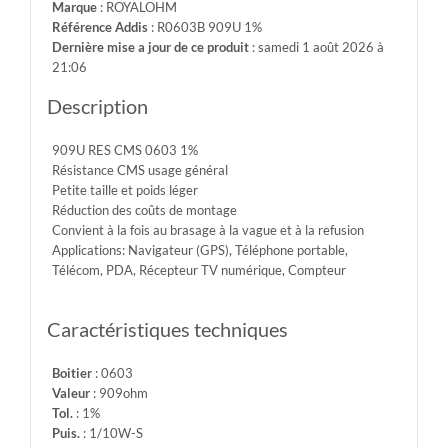
Marque
: ROYALOHM
75V
Référence Addis
: R0603B 909U 1%
-
Dernière mise a jour de ce produit
: samedi 1 août 2026 à
Max.Over.Volt.:
21:06
150V
-
Description
Diel.With.Volt:
300V
909U RES CMS 0603 1%
-
Résistance CMS usage général
Temp.Min.:
Petite taille et poids léger
-55°
Réduction des coûts de montage
-
Convient à la fois au brasage à la vague et à la refusion
Temp.Max.:
Applications: Navigateur (GPS), Téléphone portable,
+155°
Télécom, PDA, Récepteur TV numérique, Compteur
Caractéristiques techniques
Boitier
: 0603
Valeur
: 909ohm
Tol.
: 1%
Puis.
: 1/10W-S