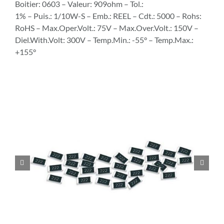
Boitier: 0603 – Valeur: 909ohm – Tol.:
1% – Puis.: 1/10W-S – Emb.: REEL – Cdt.: 5000 – Rohs:
RoHS – Max.Oper.Volt.: 75V – Max.Over.Volt.: 150V –
Diel.With.Volt: 300V – Temp.Min.: -55° – Temp.Max.:
+155°

