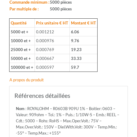
Boitier:
Commande minimum :
5000 pièces
0603
Par multiple de :
5000 pièces
-
Valeur:
Quantité
Prix unitaire € HT
Montant € HT
909ohm
5000 et +
0.001212
6.06
-
Tol.:
10000 et +
0.000976
9.76
1%
25000 et +
0.000769
19.23
-
Puis.:
50000 et +
0.000667
33.33
1/10W-
100000 et +
0.000597
59.7
S
-
A propos du produit
Emb.:
REEL
-
Références détaillées
Cdt.:
5000
Nom
: ROYALOHM – R0603B 909U 1% – Boitier: 0603 –
-
Valeur: 909ohm – Tol.: 1% – Puis.: 1/10W-S – Emb.: REEL –
Rohs:
Cdt.: 5000 – Rohs: RoHS – Max.Oper.Volt.: 75V –
RoHS
Max.Over.Volt.: 150V – Diel.With.Volt: 300V – Temp.Min.:
-
-55° – Temp.Max.: +155°
Max.Oper.Volt.: